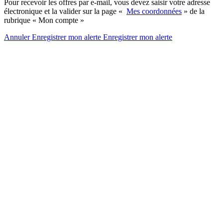
Pour recevoir les offres par e-mail, vous devez saisir votre adresse
électronique et la valider sur la page «
Mes coordonnées
» de la
rubrique « Mon compte »
Annuler
Enregistrer mon alerte
Enregistrer
mon alerte