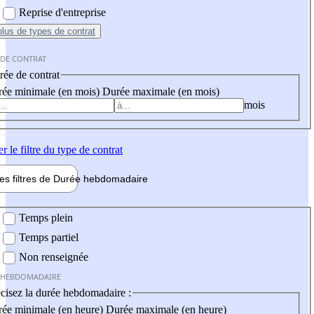
Reprise d'entreprise
plus
de types de contrat
 DE CONTRAT
ée de contrat
ée minimale (en mois)
Durée maximale (en mois)
mois
er
le filtre du type de contrat
les filtres de
Durée hebdo
madaire
 hebdomadaire
Temps plein
Temps partiel
Non renseignée
 HEBDOMADAIRE
cisez la durée hebdomadaire :
ée minimale (en heure)
Durée maximale (en heure)