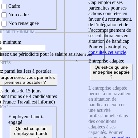
Cap emploi et ses
Cadre
partenaires pour ses
actions concrètes en
Non cadre
faveur du recrutement,
Non renseignée
de l’intégration et de
l’accompagnement de
IRE BRUT MINIMUM
ses collaborateurs en
situation de handicap.
re minimum
Pour en savoir plus,
consultez cet article
.
ssez une périodicité pour le salaire saisi
Entreprise adaptée
NITÉS
Qu'est-ce qu'une
z parmi les 1ers à postuler
entreprise adaptée
?
urquoi serez-vous parmi les
premiers à postuler ?
L'entreprise adaptée
es de plus de 15 jours,
permet à un travailleur
tant moins de 4 candidatures
en situation de
t France Travail est informé)
handicap d'exercer
ICAP
une activité
professionnelle dans
Employeur handi-
des conditions
engagé
adaptées à ses
Qu'est-ce qu'un
capacités. Pour en
employeur handi-
savoir plus,
consultez