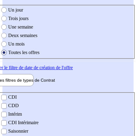
e création de l'offre
Un jour
Trois jours
Une semaine
Deux semaines
Un mois
Toutes les offres
er
le filtre de date de création de l'offre
les filtres de types de
Contrat
de contrat
CDI
CDD
Intérim
CDI Intérimaire
Saisonnier