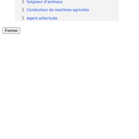
Fermer
Fermer
le détail de l'offre
/
Offre
sur
Offre précéden