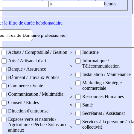
heures
er
le filtre de durée hebdomadaire
les filtres de
Domaine pro
fessionnel
ne professionel
Achats / Comptabilité / Gestion
Industrie
Arts / Artisanat d'art
Informatique /
Télécommunication
Banque / Assurance
Installation / Maintenance
Bâtiment / Travaux Publics
Marketing / Stratégie
Commerce / Vente
commerciale
Communication / Multimédia
Ressources Humaines
Conseil / Etudes
Santé
Direction d'entreprise
Secrétariat / Assistanat
Espaces verts et naturels /
Services à la personne / à l
Agriculture / Pêche / Soins aux
collectivité
animaux