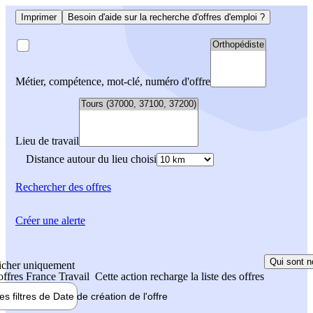
Imprimer
Besoin d'aide sur la recherche d'offres d'emploi ?
Métier, compétence, mot-clé, numéro d'offre
Lieu de travail
Distance autour du lieu choisi
Rechercher
des offres
Créer une alerte
Qui sont n
icher uniquement
 offres France Travail
Cette action recharge la liste des offres
les filtres de
Date de création
de l'offre