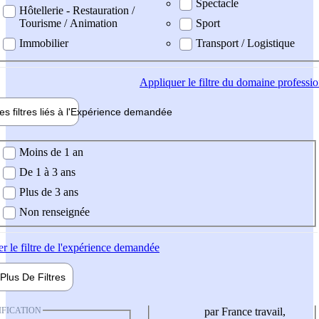
Spectacle
Hôtellerie - Restauration /
Tourisme / Animation
Sport
Immobilier
Transport / Logistique
Appliquer
le filtre du domaine professi
es filtres liés à l'
Expérience
demandée
ience demandée
Moins de 1 an
De 1 à 3 ans
Plus de 3 ans
Non renseignée
er
le filtre de l'expérience demandée
Plus De
Filtres
IFICATION
par France travail,