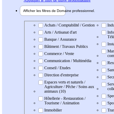
Appliquer
le filtre de durée hebdomadaire
Afficher les filtres de
Domaine pro
fessionnel
Domaine professionel
Achats / Comptabilité / Gestion
Indu
Arts / Artisanat d'art
Info
Tél
Banque / Assurance
Inst
Bâtiment / Travaux Publics
Mark
Commerce / Vente
com
Communication / Multimédia
Res
Conseil / Etudes
San
Direction d'entreprise
Secr
Espaces verts et naturels /
Serv
Agriculture / Pêche / Soins aux
coll
animaux (10)
Spe
Hôtellerie - Restauration /
Tourisme / Animation
Spo
Immobilier
Tran