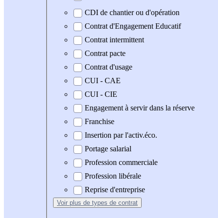
CDI de chantier ou d'opération
Contrat d'Engagement Educatif
Contrat intermittent
Contrat pacte
Contrat d'usage
CUI - CAE
CUI - CIE
Engagement à servir dans la réserve
Franchise
Insertion par l'activ.éco.
Portage salarial
Profession commerciale
Profession libérale
Reprise d'entreprise
Voir plus
de types de contrat