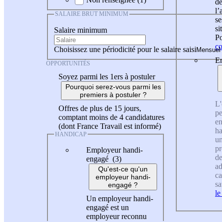
de
l
SALAIRE BRUT MINIMUM
se
si
Salaire minimum
Po
co
Choisissez une périodicité pour le salaire saisi
En
OPPORTUNITÉS
Soyez parmi les 1ers à postuler
Pourquoi serez-vous parmi les
premiers à postuler ?
L'
Offres de plus de 15 jours,
pe
comptant moins de 4 candidatures
en
(dont France Travail est informé)
ha
HANDICAP
un
pr
Employeur handi-
de
engagé (3)
ad
Qu'est-ce qu'un
ca
employeur handi-
sa
engagé ?
le
Un employeur handi-
engagé est un
employeur reconnu