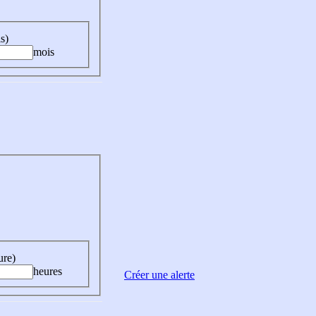
s)
mois
ure)
heures
Créer une alerte