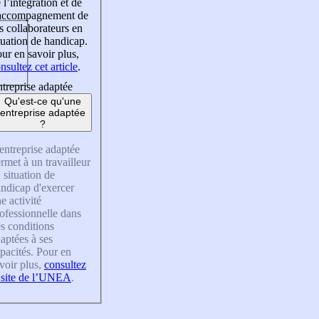
 l’intégration et de
’accompagnement de
s collaborateurs en
tuation de handicap.
ur en savoir plus,
nsultez cet article
.
treprise adaptée
Qu'est-ce qu'une
entreprise adaptée
?
entreprise adaptée
rmet à un travailleur
 situation de
ndicap d'exercer
e activité
ofessionnelle dans
s conditions
aptées à ses
pacités. Pour en
voir plus,
consultez
 site de l’UNEA
.