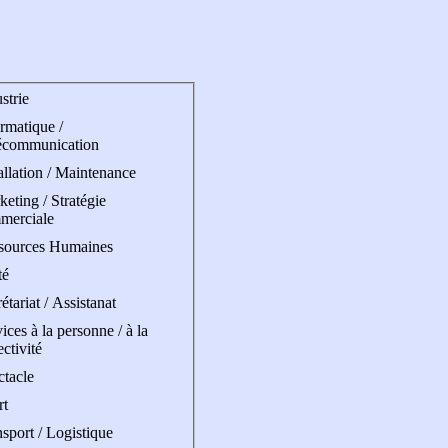
strie
rmatique /
écommunication
allation / Maintenance
eting / Stratégie
merciale
sources Humaines
té
étariat / Assistanat
ices à la personne / à la
ectivité
ctacle
rt
sport / Logistique