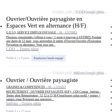
Ajouter cette offre à ma sélection
CDD
Temps plein
Ouvrier/Ouvrière paysagiste en
Espaces Vert en alternance (H/F)
G.E.I.Q. SERVICE EMPLOI PAYSAGE -
06 - ANTIBES
Plusieurs opportunités s'offrent à vous ! 1 poste à pourvoir à ANTIBES Pendant
une durée de 12 mois, vous apprendrez le métier d'Ouvrier/Ouvrière d'Exécution
Paysagiste en alternance. Vous avez une...
CDD - Temps plein
Publié il y a 9 jours
Employeur handi-engagé
Ajouter cette offre à ma sélection
Intérim
Temps plein
Ouvrier / Ouvrière paysagiste
GRAINES & COMPETENCES -
06 - CANNET
RECRUTEMENT - OUVRIER PAYSAGISTE (H/F) - CDI Contrat : Intérim -
Temps plein Rémunération : 12,12 à 13,50 € brut/heures selon profil + primes +
paniers repas Rejoignez une entreprise...
Intérim - Temps plein
Publié il y a 12 jours