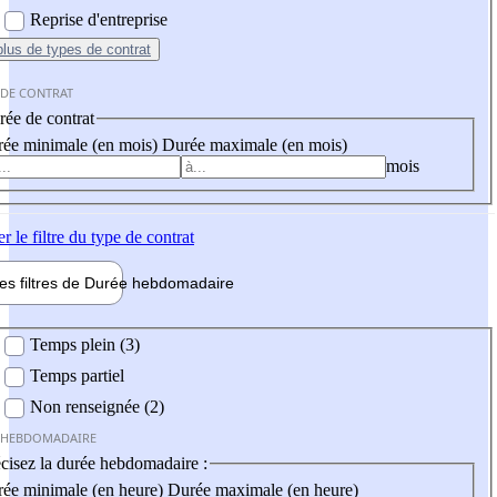
Reprise d'entreprise
plus
de types de contrat
 DE CONTRAT
ée de contrat
ée minimale (en mois)
Durée maximale (en mois)
mois
er
le filtre du type de contrat
les filtres de
Durée hebdo
madaire
 hebdomadaire
Temps plein (3)
Temps partiel
Non renseignée (2)
 HEBDOMADAIRE
cisez la durée hebdomadaire :
ée minimale (en heure)
Durée maximale (en heure)