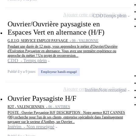
Ajouter cette offre à ma sélection
CDD
Temps plein
Ouvrier/Ouvrière paysagiste en
Espaces Vert en alternance (H/F)
G.E.I.Q. SERVICE EMPLOI PAYSAGE -
06 - VALBONNE
Pendant une durée de 12 mois, vous apprendrez le métier d'Ouvrier/Ouvrière
d'Exécution Paysagiste en alternance. Vous avez une première expérience ou
approche du métier ? Un projet de reconversion...
CDD - Temps plein
Publié il y a 9 jours
Employeur handi-engagé
Ajouter cette offre à ma sélection
Intérim
Non renseigné
Ouvrier Paysagiste H/F
R2T - VALENCIENNES -
06 - ANTIBES
POSTE : Ouvrier Paysagiste H/F DESCRIPTION : Notre agence R2T CANNES
(06) recherche pour l'un de ses clients, entreprise spécialisée dans l'aménagement
paysager sur le secteur d'Antibes, un Ouvrier...
Intérim - Non renseigné