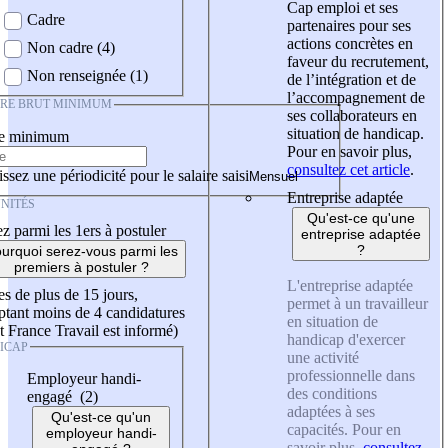
Cap emploi et ses
Cadre
partenaires pour ses
actions concrètes en
Non cadre (4)
faveur du recrutement,
Non renseignée (1)
de l’intégration et de
l’accompagnement de
IRE BRUT MINIMUM
ses collaborateurs en
situation de handicap.
re minimum
Pour en savoir plus,
consultez cet article
.
ssez une périodicité pour le salaire saisi
Entreprise adaptée
NITÉS
Qu'est-ce qu'une
z parmi les 1ers à postuler
entreprise adaptée
?
urquoi serez-vous parmi les
premiers à postuler ?
L'entreprise adaptée
es de plus de 15 jours,
permet à un travailleur
tant moins de 4 candidatures
en situation de
t France Travail est informé)
handicap d'exercer
ICAP
une activité
professionnelle dans
Employeur handi-
des conditions
engagé (2)
adaptées à ses
Qu'est-ce qu'un
capacités. Pour en
employeur handi-
savoir plus,
consultez