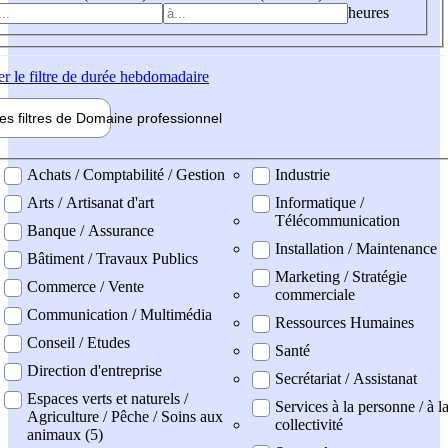
heures
er
le filtre de durée hebdomadaire
les filtres de
Domaine pro
fessionnel
ne professionel
Achats / Comptabilité / Gestion
Industrie
Arts / Artisanat d'art
Informatique /
Télécommunication
Banque / Assurance
Installation / Maintenance
Bâtiment / Travaux Publics
Marketing / Stratégie
Commerce / Vente
commerciale
Communication / Multimédia
Ressources Humaines
Conseil / Etudes
Santé
Direction d'entreprise
Secrétariat / Assistanat
Espaces verts et naturels /
Services à la personne / à l
Agriculture / Pêche / Soins aux
collectivité
animaux (5)