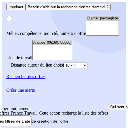
Imprimer
Besoin d'aide sur la recherche d'offres d'emploi ?
Métier, compétence, mot-clé, numéro d'offre
Lieu de travail
Distance autour du lieu choisi
Rechercher
des offres
Créer une alerte
Qui sont n
icher uniquement
 offres France Travail
Cette action recharge la liste des offres
les filtres de
Date de création
de l'offre