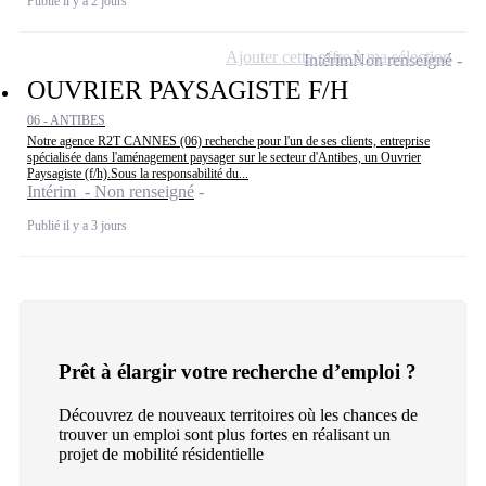
Publié il y a 2 jours
Ajouter cette offre à ma sélection
Intérim
Non renseigné
OUVRIER PAYSAGISTE F/H
06 - ANTIBES
Notre agence R2T CANNES (06) recherche pour l'un de ses clients, entreprise
spécialisée dans l'aménagement paysager sur le secteur d'Antibes, un Ouvrier
Paysagiste (f/h).Sous la responsabilité du...
Intérim - Non renseigné
Publié il y a 3 jours
Prêt à élargir votre recherche d’emploi ?
Découvrez de nouveaux territoires où les chances de
trouver un emploi sont plus fortes en réalisant un
projet de mobilité résidentielle