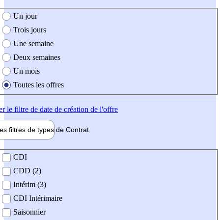
e création de l'offre
Un jour
Trois jours
Une semaine
Deux semaines
Un mois
Toutes les offres
er
le filtre de date de création de l'offre
les filtres de types de
Contrat
de contrat
CDI
CDD (2)
Intérim (3)
CDI Intérimaire
Saisonnier