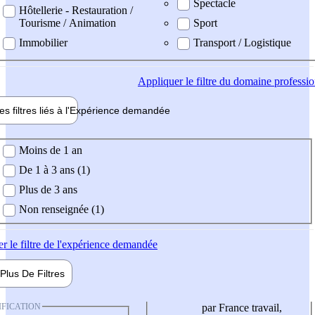
Spectacle
Hôtellerie - Restauration /
Tourisme / Animation
Sport
Immobilier
Transport / Logistique
Appliquer
le filtre du domaine professi
es filtres liés à l'
Expérience
demandée
ience demandée
Moins de 1 an
De 1 à 3 ans (1)
Plus de 3 ans
Non renseignée (1)
er
le filtre de l'expérience demandée
Plus De
Filtres
IFICATION
par France travail,