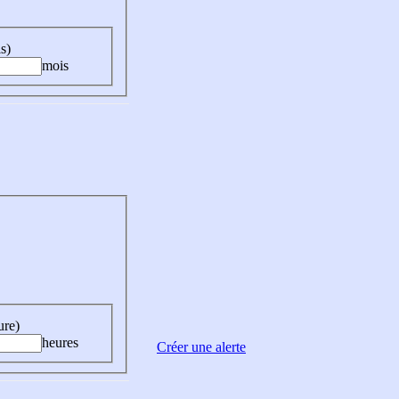
s)
mois
ure)
heures
Créer une alerte