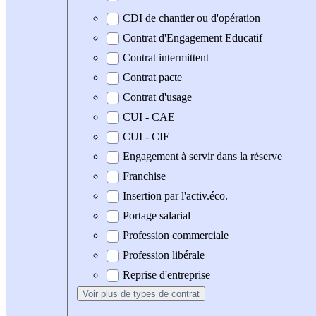
CDI de chantier ou d'opération
Contrat d'Engagement Educatif
Contrat intermittent
Contrat pacte
Contrat d'usage
CUI - CAE
CUI - CIE
Engagement à servir dans la réserve
Franchise
Insertion par l'activ.éco.
Portage salarial
Profession commerciale
Profession libérale
Reprise d'entreprise
Voir plus
de types de contrat