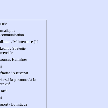
strie
rmatique /
écommunication
allation / Maintenance (1)
eting / Stratégie
merciale
sources Humaines
té
étariat / Assistanat
ices à la personne / à la
ectivité
ctacle
rt
sport / Logistique