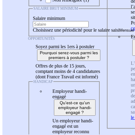
de
l
SALAIRE BRUT MINIMUM
se
si
Salaire minimum
Po
co
Choisissez une périodicité pour le salaire saisi
En
OPPORTUNITÉS
Soyez parmi les 1ers à postuler
Pourquoi serez-vous parmi les
premiers à postuler ?
L'
Offres de plus de 15 jours,
pe
comptant moins de 4 candidatures
en
(dont France Travail est informé)
ha
HANDICAP
un
pr
Employeur handi-
de
engagé
ad
Qu'est-ce qu'un
ca
employeur handi-
sa
engagé ?
le
Un employeur handi-
engagé est un
employeur reconnu