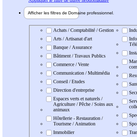
Appliquer
le filtre de durée hebdomadaire
Afficher les filtres de
Domaine pro
fessionnel
Domaine professionel
Achats / Comptabilité / Gestion
Indu
Arts / Artisanat d'art
Info
Tél
Banque / Assurance
Inst
Bâtiment / Travaux Publics
Mark
Commerce / Vente
com
Communication / Multimédia
Res
Conseil / Etudes
San
Direction d'entreprise
Secr
Espaces verts et naturels /
Serv
Agriculture / Pêche / Soins aux
coll
animaux
Spe
Hôtellerie - Restauration /
Tourisme / Animation
Spo
Immobilier
Tran