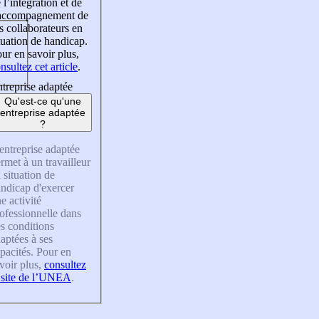
 l’intégration et de
’accompagnement de
s collaborateurs en
tuation de handicap.
ur en savoir plus,
nsultez cet article
.
treprise adaptée
Qu'est-ce qu'une
entreprise adaptée
?
entreprise adaptée
rmet à un travailleur
 situation de
ndicap d'exercer
e activité
ofessionnelle dans
s conditions
aptées à ses
pacités. Pour en
voir plus,
consultez
 site de l’UNEA
.