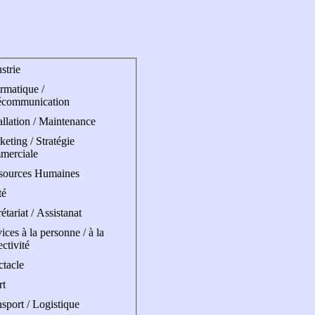
strie
rmatique /
écommunication
allation / Maintenance
eting / Stratégie
merciale
sources Humaines
té
étariat / Assistanat
ices à la personne / à la
ectivité
ctacle
rt
sport / Logistique