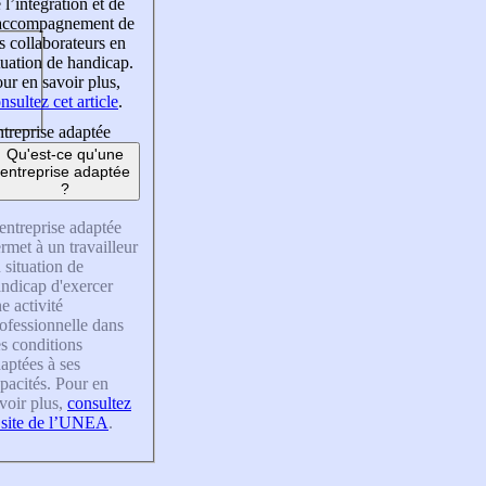
 l’intégration et de
’accompagnement de
s collaborateurs en
tuation de handicap.
ur en savoir plus,
nsultez cet article
.
treprise adaptée
Qu'est-ce qu'une
entreprise adaptée
?
entreprise adaptée
rmet à un travailleur
 situation de
ndicap d'exercer
e activité
ofessionnelle dans
s conditions
aptées à ses
pacités. Pour en
voir plus,
consultez
 site de l’UNEA
.