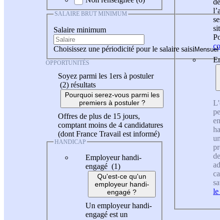
de
l
SALAIRE BRUT MINIMUM
se
si
Salaire minimum
Po
co
Choisissez une périodicité pour le salaire saisi
En
OPPORTUNITÉS
Soyez parmi les 1ers à postuler
(2)
résultats
Pourquoi serez-vous parmi les
L'
premiers à postuler ?
pe
Offres de plus de 15 jours,
en
comptant moins de 4 candidatures
ha
(dont France Travail est informé)
un
HANDICAP
pr
de
Employeur handi-
ad
engagé (1)
ca
Qu'est-ce qu'un
sa
employeur handi-
le
engagé ?
Un employeur handi-
engagé est un