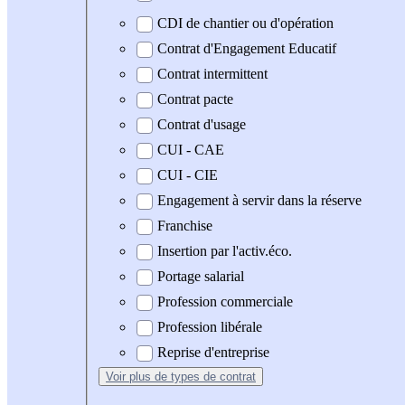
CDI de chantier ou d'opération
Contrat d'Engagement Educatif
Contrat intermittent
Contrat pacte
Contrat d'usage
CUI - CAE
CUI - CIE
Engagement à servir dans la réserve
Franchise
Insertion par l'activ.éco.
Portage salarial
Profession commerciale
Profession libérale
Reprise d'entreprise
Voir plus
de types de contrat