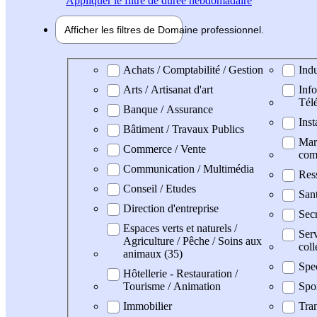
Appliquer
le filtre de durée hebdomadaire
Afficher les filtres de
Domaine pro
fessionnel
Domaine professionel
Achats / Comptabilité / Gestion
Indu
Arts / Artisanat d'art
Info
Tél
Banque / Assurance
Inst
Bâtiment / Travaux Publics
Mark
Commerce / Vente
com
Communication / Multimédia
Res
Conseil / Etudes
San
Direction d'entreprise
Secr
Espaces verts et naturels /
Serv
Agriculture / Pêche / Soins aux
coll
animaux (35)
Spe
Hôtellerie - Restauration /
Tourisme / Animation
Spo
Immobilier
Tran