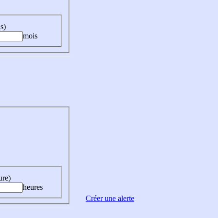
s)
mois
ure)
heures
Créer une alerte