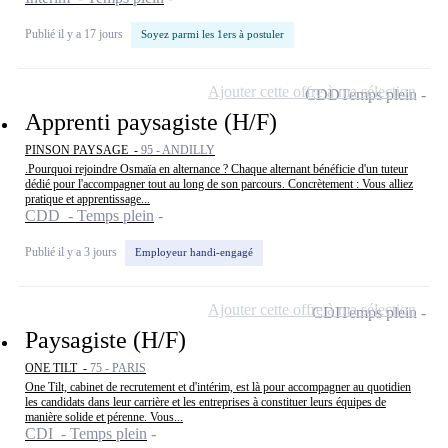
Publié il y a 17 jours
Soyez parmi les 1ers à postuler
Ajouter cette offre à ma sélection
CDD
Temps plein
Apprenti paysagiste (H/F)
PINSON PAYSAGE -
95 - ANDILLY
.Pourquoi rejoindre Osmaïa en alternance ? Chaque alternant bénéficie d'un tuteur
dédié pour l'accompagner tout au long de son parcours. Concrètement : Vous alliez
pratique et apprentissage...
CDD - Temps plein
Publié il y a 3 jours
Employeur handi-engagé
Ajouter cette offre à ma sélection
CDI
Temps plein
Paysagiste (H/F)
ONE TILT -
75 - PARIS
One Tilt, cabinet de recrutement et d'intérim, est là pour accompagner au quotidien
les candidats dans leur carrière et les entreprises à constituer leurs équipes de
manière solide et pérenne. Vous...
CDI - Temps plein