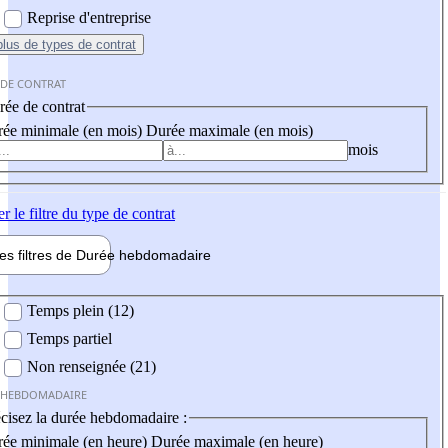
Reprise d'entreprise
plus
de types de contrat
 DE CONTRAT
ée de contrat
ée minimale (en mois)
Durée maximale (en mois)
mois
er
le filtre du type de contrat
les filtres de
Durée hebdo
madaire
 hebdomadaire
Temps plein (12)
Temps partiel
Non renseignée (21)
 HEBDOMADAIRE
cisez la durée hebdomadaire :
ée minimale (en heure)
Durée maximale (en heure)