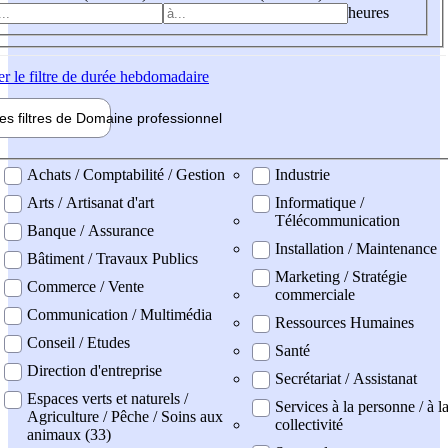
heures
er
le filtre de durée hebdomadaire
les filtres de
Domaine pro
fessionnel
ne professionel
Achats / Comptabilité / Gestion
Industrie
Arts / Artisanat d'art
Informatique /
Télécommunication
Banque / Assurance
Installation / Maintenance
Bâtiment / Travaux Publics
Marketing / Stratégie
Commerce / Vente
commerciale
Communication / Multimédia
Ressources Humaines
Conseil / Etudes
Santé
Direction d'entreprise
Secrétariat / Assistanat
Espaces verts et naturels /
Services à la personne / à l
Agriculture / Pêche / Soins aux
collectivité
animaux (33)