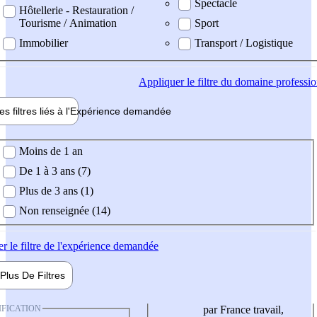
Spectacle
Hôtellerie - Restauration /
Tourisme / Animation
Sport
Immobilier
Transport / Logistique
Appliquer
le filtre du domaine professi
es filtres liés à l'
Expérience
demandée
ience demandée
Moins de 1 an
De 1 à 3 ans (7)
Plus de 3 ans (1)
Non renseignée (14)
er
le filtre de l'expérience demandée
Plus De
Filtres
IFICATION
par France travail,