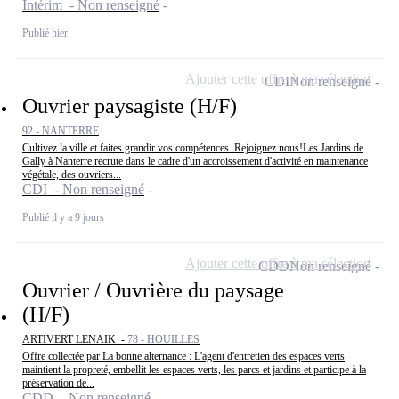
Intérim - Non renseigné
Publié hier
Ajouter cette offre à ma sélection
CDI
Non renseigné
Ouvrier paysagiste (H/F)
92 - NANTERRE
Cultivez la ville et faites grandir vos compétences. Rejoignez nous!Les Jardins de
Gally à Nanterre recrute dans le cadre d'un accroissement d'activité en maintenance
végétale, des ouvriers...
CDI - Non renseigné
Publié il y a 9 jours
Ajouter cette offre à ma sélection
CDD
Non renseigné
Ouvrier / Ouvrière du paysage
(H/F)
ARTIVERT LENAIK -
78 - HOUILLES
Offre collectée par La bonne alternance : L'agent d'entretien des espaces verts
maintient la propreté, embellit les espaces verts, les parcs et jardins et participe à la
préservation de...
CDD - Non renseigné