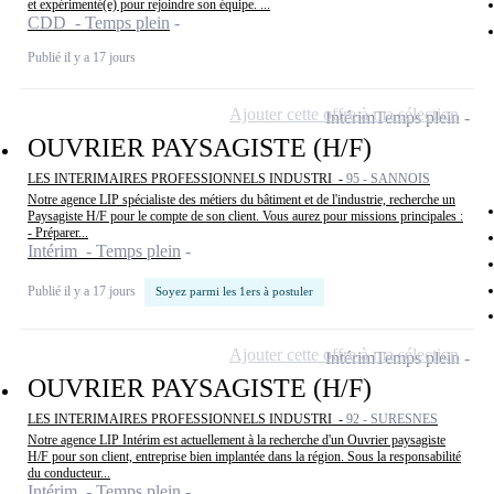
et expérimenté(e) pour rejoindre son équipe. ...
CDD - Temps plein
Publié il y a 17 jours
Ajouter cette offre à ma sélection
Intérim
Temps plein
OUVRIER PAYSAGISTE (H/F)
LES INTERIMAIRES PROFESSIONNELS INDUSTRI -
95 - SANNOIS
Notre agence LIP spécialiste des métiers du bâtiment et de l'industrie, recherche un
Paysagiste H/F pour le compte de son client. Vous aurez pour missions principales :
- Préparer...
Intérim - Temps plein
Publié il y a 17 jours
Soyez parmi les 1ers à postuler
Ajouter cette offre à ma sélection
Intérim
Temps plein
OUVRIER PAYSAGISTE (H/F)
LES INTERIMAIRES PROFESSIONNELS INDUSTRI -
92 - SURESNES
Notre agence LIP Intérim est actuellement à la recherche d'un Ouvrier paysagiste
H/F pour son client, entreprise bien implantée dans la région. Sous la responsabilité
du conducteur...
Intérim - Temps plein