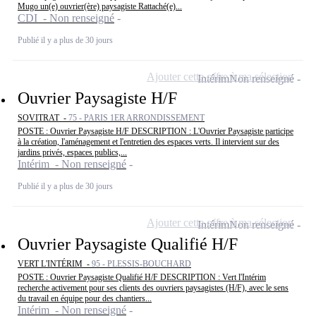
Mugo un(e) ouvrier(ère) paysagiste Rattaché(e)...
CDI - Non renseigné
Publié il y a plus de 30 jours
Ajouter cette offre à ma sélection
Intérim
Non renseigné
Ouvrier Paysagiste H/F
SOVITRAT -
75 - PARIS 1ER ARRONDISSEMENT
POSTE : Ouvrier Paysagiste H/F DESCRIPTION : L'Ouvrier Paysagiste participe
à la création, l'aménagement et l'entretien des espaces verts. Il intervient sur des
jardins privés, espaces publics,...
Intérim - Non renseigné
Publié il y a plus de 30 jours
Ajouter cette offre à ma sélection
Intérim
Non renseigné
Ouvrier Paysagiste Qualifié H/F
VERT L'INTÉRIM -
95 - PLESSIS-BOUCHARD
POSTE : Ouvrier Paysagiste Qualifié H/F DESCRIPTION : Vert l'Intérim
recherche activement pour ses clients des ouvriers paysagistes (H/F), avec le sens
du travail en équipe pour des chantiers...
Intérim - Non renseigné