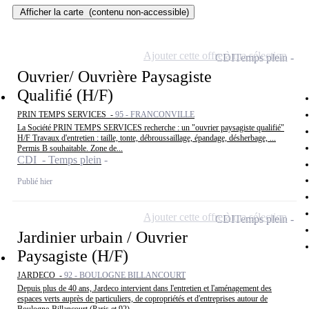
Afficher la carte
(contenu non-accessible)
Ajouter cette offre à ma sélection
CDI
Temps plein
Ouvrier/ Ouvrière Paysagiste
Qualifié (H/F)
PRIN TEMPS SERVICES -
95 - FRANCONVILLE
La Société PRIN TEMPS SERVICES recherche : un "ouvrier paysagiste qualifié"
H/F Travaux d'entretien : taille, tonte, débroussaillage, épandage, désherbage, ...
Permis B souhaitable. Zone de...
CDI - Temps plein
Publié hier
Ajouter cette offre à ma sélection
CDI
Temps plein
Jardinier urbain / Ouvrier
Paysagiste (H/F)
JARDECO -
92 - BOULOGNE BILLANCOURT
Depuis plus de 40 ans, Jardeco intervient dans l'entretien et l'aménagement des
espaces verts auprès de particuliers, de copropriétés et d'entreprises autour de