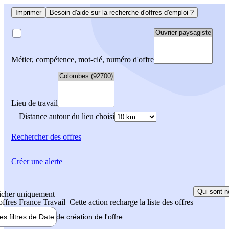
Imprimer
Besoin d'aide sur la recherche d'offres d'emploi ?
Métier, compétence, mot-clé, numéro d'offre
Lieu de travail
Distance autour du lieu choisi
Rechercher
des offres
Créer une alerte
Qui sont n
icher uniquement
 offres France Travail
Cette action recharge la liste des offres
les filtres de
Date de création
de l'offre