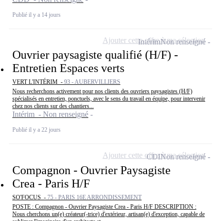
Publié il y a 14 jours
Ajouter cette offre à ma sélection
Intérim
Non renseigné
Ouvrier paysagiste qualifié (H/F) -
Entretien Espaces verts
VERT L'INTÉRIM -
93 - AUBERVILLIERS
Nous recherchons activement pour nos clients des ouvriers paysagistes (H/F)
spécialisés en entretien, ponctuels, avec le sens du travail en équipe, pour intervenir
chez nos clients sur des chantiers...
Intérim - Non renseigné
Publié il y a 22 jours
Ajouter cette offre à ma sélection
CDI
Non renseigné
Compagnon - Ouvrier Paysagiste
Crea - Paris H/F
SO'FOCUS -
75 - PARIS 16E ARRONDISSEMENT
POSTE : Compagnon - Ouvrier Paysagiste Crea - Paris H/F DESCRIPTION :
Nous cherchons un(e) créateur(-trice) d'extérieur, artisan(e) d'exception, capable de