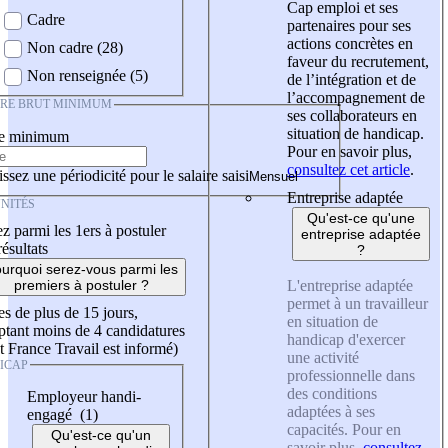
Cap emploi et ses
Cadre
partenaires pour ses
actions concrètes en
Non cadre (28)
faveur du recrutement,
Non renseignée (5)
de l’intégration et de
l’accompagnement de
IRE BRUT MINIMUM
ses collaborateurs en
situation de handicap.
re minimum
Pour en savoir plus,
consultez cet article
.
ssez une périodicité pour le salaire saisi
Entreprise adaptée
NITÉS
Qu'est-ce qu'une
z parmi les 1ers à postuler
entreprise adaptée
résultats
?
urquoi serez-vous parmi les
L'entreprise adaptée
premiers à postuler ?
permet à un travailleur
es de plus de 15 jours,
en situation de
tant moins de 4 candidatures
handicap d'exercer
t France Travail est informé)
une activité
ICAP
professionnelle dans
des conditions
Employeur handi-
adaptées à ses
engagé (1)
capacités. Pour en
Qu'est-ce qu'un
savoir plus,
consultez