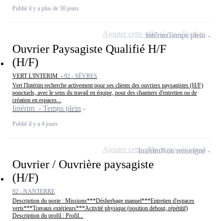
Publié il y a plus de 30 jours
Ajouter cette offre à ma sélection
Intérim
Temps plein
Ouvrier Paysagiste Qualifié H/F
(H/F)
VERT L'INTERIM -
92 - SÈVRES
Vert l'Intérim recherche activement pour ses clients des ouvriers paysagistes (H/F)
ponctuels, avec le sens du travail en équipe, pour des chantiers d'entretien ou de
création en espaces...
Intérim - Temps plein
Publié il y a 4 jours
Ajouter cette offre à ma sélection
Intérim
Non renseigné
Ouvrier / Ouvrière paysagiste
(H/F)
92 - NANTERRE
Description du poste : Missions***Désherbage manuel***Entretien d'espaces
verts***Travaux extérieurs***Activité physique (position debout, répétitif)
Description du profil : Profil...