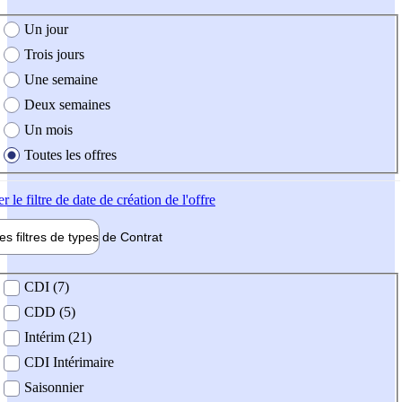
e création de l'offre
Un jour
Trois jours
Une semaine
Deux semaines
Un mois
Toutes les offres
er
le filtre de date de création de l'offre
les filtres de types de
Contrat
de contrat
CDI (7)
CDD (5)
Intérim (21)
CDI Intérimaire
Saisonnier