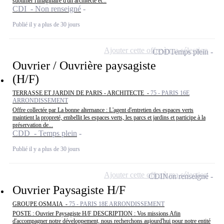
sublimer l'imaginaire d'un architecte et...
CDI - Non renseigné
Publié il y a plus de 30 jours
Ajouter cette offre à ma sélection
CDD
Temps plein
Ouvrier / Ouvrière paysagiste
(H/F)
TERRASSE ET JARDIN DE PARIS - ARCHITECTE -
75 - PARIS 16E
ARRONDISSEMENT
Offre collectée par La bonne alternance : L'agent d'entretien des espaces verts
maintient la propreté, embellit les espaces verts, les parcs et jardins et participe à la
préservation de...
CDD - Temps plein
Publié il y a plus de 30 jours
Ajouter cette offre à ma sélection
CDI
Non renseigné
Ouvrier Paysagiste H/F
GROUPE OSMAIA -
75 - PARIS 18E ARRONDISSEMENT
POSTE : Ouvrier Paysagiste H/F DESCRIPTION : Vos missions Afin
d'accompagner notre développement, nous recherchons aujourd'hui pour notre entité