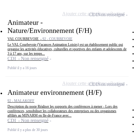
Ajouter cette offre à ma sélection
CDI
Non renseigné
Animateur -
Nature/Environnement (F/H)
VAL COURBEVOIE -
92 - COURBEVOIE
Le VAL Courbevoie (Vacances Animation Loisirs) est un établissement public qui
organise les activités éducatives, culturelles et sportives des enfants et adolescents de
3 à 17 ans, sur les temps...
CDI - Non renseigné
Publié il y a 16 jours
Ajouter cette offre à ma sélection
CDI
Non renseigné
Animateur environnement (H/F)
92 - MALAKOFF
Description du poste Réaliser les supports des conférences à mener - Lors des
conférences, sensibiliser les collaborateurs des entreprises ou des organismes
affiliés au MINARM en Ile-de-France avec...
CDI - Non renseigné
Publié il y a plus de 30 jours