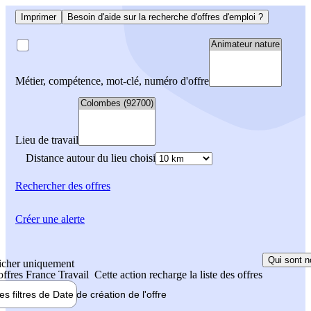
Imprimer
Besoin d'aide sur la recherche d'offres d'emploi ?
Métier, compétence, mot-clé, numéro d'offre
Lieu de travail
Distance autour du lieu choisi
Rechercher
des offres
Créer une alerte
Qui sont n
icher uniquement
 offres France Travail
Cette action recharge la liste des offres
les filtres de
Date de création
de l'offre