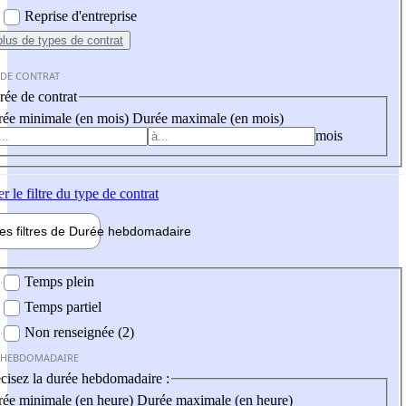
Reprise d'entreprise
plus
de types de contrat
 DE CONTRAT
ée de contrat
ée minimale (en mois)
Durée maximale (en mois)
mois
er
le filtre du type de contrat
les filtres de
Durée hebdo
madaire
 hebdomadaire
Temps plein
Temps partiel
Non renseignée (2)
 HEBDOMADAIRE
cisez la durée hebdomadaire :
ée minimale (en heure)
Durée maximale (en heure)