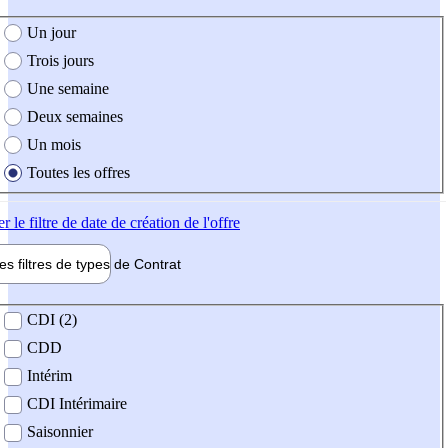
e création de l'offre
Un jour
Trois jours
Une semaine
Deux semaines
Un mois
Toutes les offres
er
le filtre de date de création de l'offre
les filtres de types de
Contrat
de contrat
CDI (2)
CDD
Intérim
CDI Intérimaire
Saisonnier