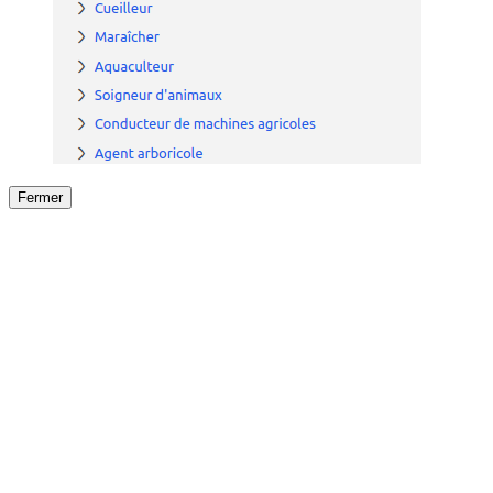
Fermer
Fermer
le détail de l'offre
/
Offre
sur
Offre précéden