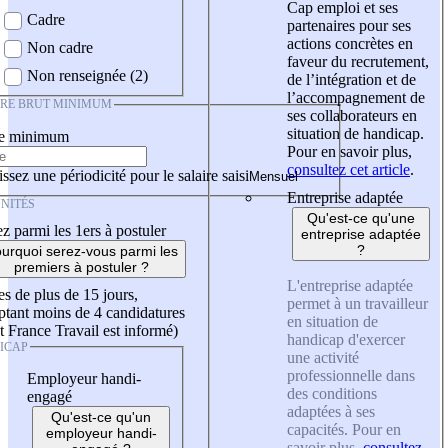
Cap emploi et ses
Cadre
partenaires pour ses
actions concrètes en
Non cadre
faveur du recrutement,
Non renseignée (2)
de l’intégration et de
l’accompagnement de
IRE BRUT MINIMUM
ses collaborateurs en
situation de handicap.
re minimum
Pour en savoir plus,
consultez cet article
.
ssez une périodicité pour le salaire saisi
Entreprise adaptée
NITÉS
Qu'est-ce qu'une
z parmi les 1ers à postuler
entreprise adaptée
?
urquoi serez-vous parmi les
premiers à postuler ?
L'entreprise adaptée
es de plus de 15 jours,
permet à un travailleur
tant moins de 4 candidatures
en situation de
t France Travail est informé)
handicap d'exercer
ICAP
une activité
professionnelle dans
Employeur handi-
des conditions
engagé
adaptées à ses
Qu'est-ce qu'un
capacités. Pour en
employeur handi-
savoir plus,
consultez