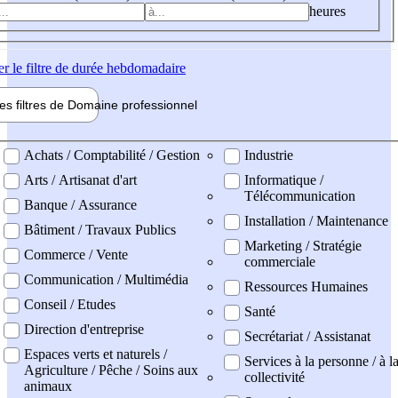
heures
er
le filtre de durée hebdomadaire
les filtres de
Domaine pro
fessionnel
ne professionel
Achats / Comptabilité / Gestion
Industrie
Arts / Artisanat d'art
Informatique /
Télécommunication
Banque / Assurance
Installation / Maintenance
Bâtiment / Travaux Publics
Marketing / Stratégie
Commerce / Vente
commerciale
Communication / Multimédia
Ressources Humaines
Conseil / Etudes
Santé
Direction d'entreprise
Secrétariat / Assistanat
Espaces verts et naturels /
Services à la personne / à l
Agriculture / Pêche / Soins aux
collectivité
animaux