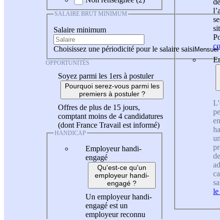
de
l
SALAIRE BRUT MINIMUM
se
si
Salaire minimum
Po
co
Choisissez une périodicité pour le salaire saisi
En
OPPORTUNITÉS
Soyez parmi les 1ers à postuler
Pourquoi serez-vous parmi les
premiers à postuler ?
L'
Offres de plus de 15 jours,
pe
comptant moins de 4 candidatures
en
(dont France Travail est informé)
ha
HANDICAP
un
pr
Employeur handi-
de
engagé
ad
Qu'est-ce qu'un
ca
employeur handi-
sa
engagé ?
le
Un employeur handi-
engagé est un
employeur reconnu