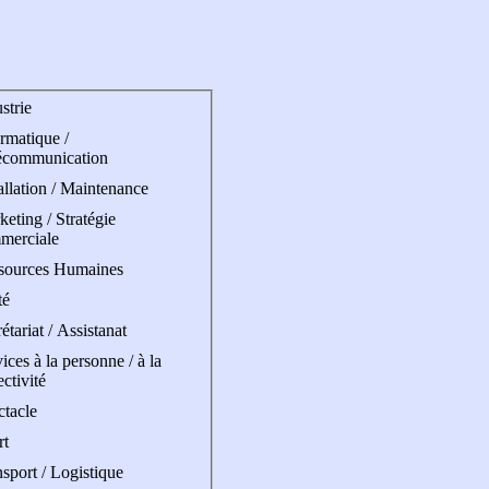
strie
rmatique /
écommunication
allation / Maintenance
eting / Stratégie
merciale
sources Humaines
té
étariat / Assistanat
ices à la personne / à la
ectivité
ctacle
rt
sport / Logistique