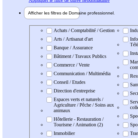
Appliquer
le filtre de durée hebdomadaire
Afficher les filtres de
Domaine pro
fessionnel
Domaine professionel
Achats / Comptabilité / Gestion
Indu
Arts / Artisanat d'art
Info
Tél
Banque / Assurance
Inst
Bâtiment / Travaux Publics
Mark
Commerce / Vente
com
Communication / Multimédia
Res
Conseil / Etudes
San
Direction d'entreprise
Secr
Espaces verts et naturels /
Serv
Agriculture / Pêche / Soins aux
coll
animaux
Spe
Hôtellerie - Restauration /
Tourisme / Animation (2)
Spo
Immobilier
Tran