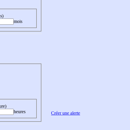
s)
mois
ure)
heures
Créer une alerte