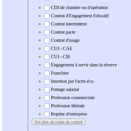
CDI de chantier ou d'opération
Contrat d'Engagement Educatif
Contrat intermittent
Contrat pacte
Contrat d'usage
CUI - CAE
CUI - CIE
Engagement à servir dans la réserve
Franchise
Insertion par l'activ.éco.
Portage salarial
Profession commerciale
Profession libérale
Reprise d'entreprise
Voir plus
de types de contrat