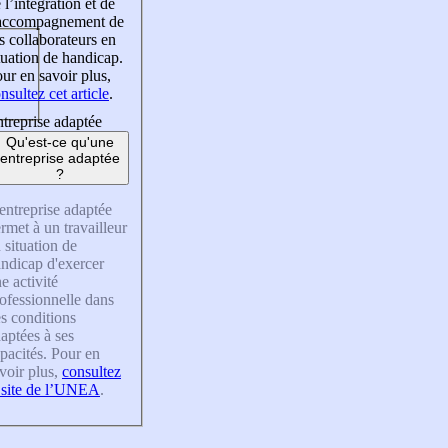
 l’intégration et de
’accompagnement de
s collaborateurs en
tuation de handicap.
ur en savoir plus,
nsultez cet article
.
treprise adaptée
Qu'est-ce qu'une
entreprise adaptée
?
entreprise adaptée
rmet à un travailleur
 situation de
ndicap d'exercer
e activité
ofessionnelle dans
s conditions
aptées à ses
pacités. Pour en
voir plus,
consultez
 site de l’UNEA
.