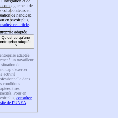
 l’intégration et de
’accompagnement de
s collaborateurs en
tuation de handicap.
ur en savoir plus,
nsultez cet article
.
treprise adaptée
Qu'est-ce qu'une
entreprise adaptée
?
entreprise adaptée
rmet à un travailleur
 situation de
ndicap d'exercer
e activité
ofessionnelle dans
s conditions
aptées à ses
pacités. Pour en
voir plus,
consultez
 site de l’UNEA
.