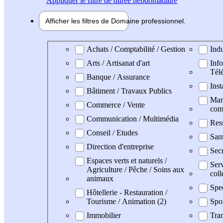
Appliquer
le filtre de durée hebdomadaire
Afficher les filtres de
Domaine pro
fessionnel
Domaine professionel
Achats / Comptabilité / Gestion
Indu
Arts / Artisanat d'art
Info
Tél
Banque / Assurance
Inst
Bâtiment / Travaux Publics
Mark
Commerce / Vente
com
Communication / Multimédia
Res
Conseil / Etudes
San
Direction d'entreprise
Secr
Espaces verts et naturels /
Serv
Agriculture / Pêche / Soins aux
coll
animaux
Spe
Hôtellerie - Restauration /
Tourisme / Animation (2)
Spo
Immobilier
Tran