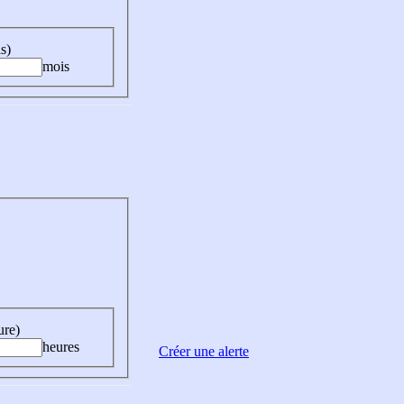
s)
mois
ure)
heures
Créer une alerte