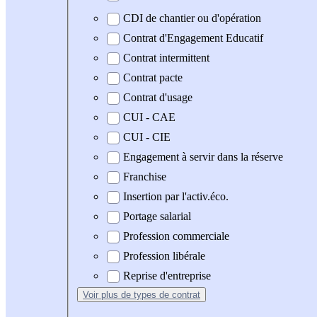
CDI de chantier ou d'opération
Contrat d'Engagement Educatif
Contrat intermittent
Contrat pacte
Contrat d'usage
CUI - CAE
CUI - CIE
Engagement à servir dans la réserve
Franchise
Insertion par l'activ.éco.
Portage salarial
Profession commerciale
Profession libérale
Reprise d'entreprise
Voir plus
de types de contrat