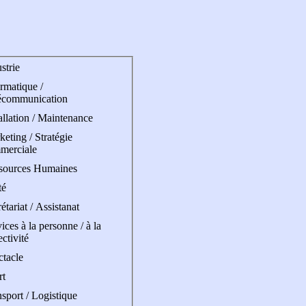
strie
rmatique /
écommunication
allation / Maintenance
eting / Stratégie
merciale
sources Humaines
té
étariat / Assistanat
ices à la personne / à la
ectivité
ctacle
rt
sport / Logistique