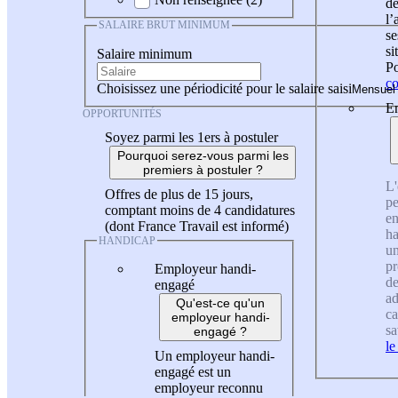
de
l
SALAIRE BRUT MINIMUM
se
si
Salaire minimum
Po
co
Choisissez une périodicité pour le salaire saisi
En
OPPORTUNITÉS
Soyez parmi les 1ers à postuler
Pourquoi serez-vous parmi les
premiers à postuler ?
L'
Offres de plus de 15 jours,
pe
comptant moins de 4 candidatures
en
(dont France Travail est informé)
ha
HANDICAP
un
pr
Employeur handi-
de
engagé
ad
Qu'est-ce qu'un
ca
employeur handi-
sa
engagé ?
le
Un employeur handi-
engagé est un
employeur reconnu