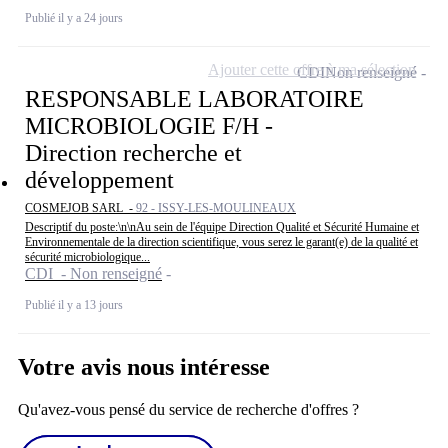
Publié il y a 24 jours
Ajouter cette offre à ma sélection
CDI
Non renseigné
RESPONSABLE LABORATOIRE
MICROBIOLOGIE F/H -
Direction recherche et
développement
COSMEJOB SARL -
92 - ISSY-LES-MOULINEAUX
Descriptif du poste:\n\nAu sein de l'équipe Direction Qualité et Sécurité Humaine et
Environnementale de la direction scientifique, vous serez le garant(e) de la qualité et
sécurité microbiologique...
CDI - Non renseigné
Publié il y a 13 jours
Votre avis nous intéresse
Qu'avez-vous pensé du service de recherche d'offres ?