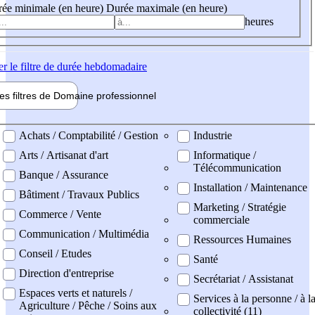
ée minimale (en heure)
Durée maximale (en heure)
heures
er
le filtre de durée hebdomadaire
les filtres de
Domaine pro
fessionnel
ne professionel
Achats / Comptabilité / Gestion
Industrie
Arts / Artisanat d'art
Informatique /
Télécommunication
Banque / Assurance
Installation / Maintenance
Bâtiment / Travaux Publics
Marketing / Stratégie
Commerce / Vente
commerciale
Communication / Multimédia
Ressources Humaines
Conseil / Etudes
Santé
Direction d'entreprise
Secrétariat / Assistanat
Espaces verts et naturels /
Services à la personne / à l
Agriculture / Pêche / Soins aux
collectivité (11)