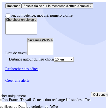
Imprimer
Besoin d'aide sur la recherche d'offres d'emploi ?
Métier, compétence, mot-clé, numéro d'offre
Lieu de travail
Distance autour du lieu choisi
Rechercher
des offres
Créer une alerte
Qui sont n
icher uniquement
 offres France Travail
Cette action recharge la liste des offres
les filtres de
Date de création
de l'offre