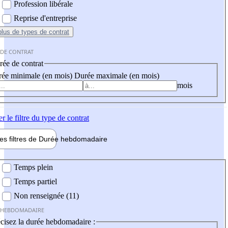
Profession libérale
Reprise d'entreprise
plus
de types de contrat
 DE CONTRAT
ée de contrat
ée minimale (en mois)
Durée maximale (en mois)
mois
er
le filtre du type de contrat
les filtres de
Durée hebdo
madaire
 hebdomadaire
Temps plein
Temps partiel
Non renseignée (11)
 HEBDOMADAIRE
cisez la durée hebdomadaire :