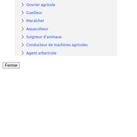
Fermer
Fermer
le détail de l'offre
/
Offre
sur
Offre précéden