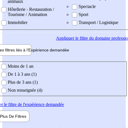
animaux
Spectacle
Hôtellerie - Restauration /
Tourisme / Animation
Sport
Immobilier
Transport / Logistique
Appliquer
le filtre du domaine professi
es filtres liés à l'
Expérience
demandée
ience demandée
Moins de 1 an
De 1 à 3 ans (1)
Plus de 3 ans (1)
Non renseignée (4)
er
le filtre de l'expérience demandée
Plus De
Filtres