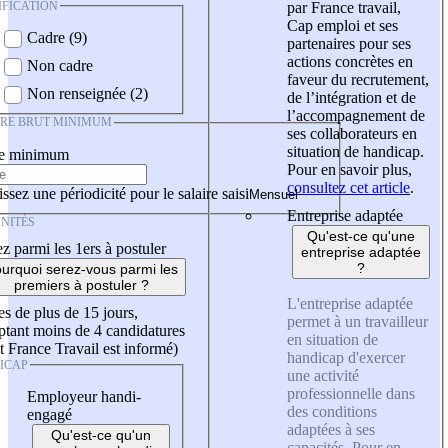
IFICATION
par France travail,
Cap emploi et ses
Cadre (9)
partenaires pour ses
actions concrètes en
Non cadre
faveur du recrutement,
Non renseignée (2)
de l’intégration et de
l’accompagnement de
IRE BRUT MINIMUM
ses collaborateurs en
situation de handicap.
re minimum
Pour en savoir plus,
consultez cet article
.
ssez une périodicité pour le salaire saisi
Entreprise adaptée
NITÉS
Qu'est-ce qu'une
z parmi les 1ers à postuler
entreprise adaptée
?
urquoi serez-vous parmi les
premiers à postuler ?
L'entreprise adaptée
es de plus de 15 jours,
permet à un travailleur
tant moins de 4 candidatures
en situation de
t France Travail est informé)
handicap d'exercer
ICAP
une activité
professionnelle dans
Employeur handi-
des conditions
engagé
adaptées à ses
Qu'est-ce qu'un
capacités. Pour en