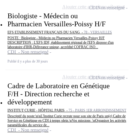
Ajouter cette offre à ma sélection
CDI
Non renseigné
Biologiste - Médecin ou
Pharmacien Versailles-Poissy H/F
EFS ETABLISSEMENT FRANÇAIS DU SANG -
78 - VERSAILLES
POSTE : Biologiste - Médecin ou Pharmacien Versailles-Poissy H/F
DESCRIPTION : L'EFS IDF, établissement régional de l'EFS dispose d'un
laboratoire d'IHR-Délivrance unique, accrédité COFRAC ISO...
CDI - Non renseigné
Publié il y a plus de 30 jours
Ajouter cette offre à ma sélection
CDI
Non renseigné
Cadre de Laboratoire en Génétique
F/H - Direction recherche et
développement
INSTITUT CURIE - HÔPITAL PARIS -
75 - PARIS 1ER ARRONDISSEMENT
Descriptif du poste:\n\nL'Institut Curie recrute pour son site de Paris un(e) Cadre de
Service en Génétique en CDI à temps plein.\nVos missions :\nOrganiser les activités
paramédicales du service de...
CDI - Non renseigné