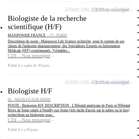
Ajouter cette offre à ma sélection
CDI
Non renseigné
Biologiste de la recherche
scientifique (H/F)
MANPOWER FRANCE -
75 - PARIS
Description du poste : Manpower Life Science recherche, pour le compte de ses
clients de l'industrie pharmaceutique, des Spécialistes Experts en Information
Médicale (H/F) expérimentés. Véritables...
CDI - Non renseigné
Publié il y a plus de 30 jours
Ajouter cette offre à ma sélection
CDI
Non renseigné
Biologiste H/F
92 - NEUILLY-SUR-SEINE
POSTE : Biologiste H/F DESCRIPTION : L'Hôpital américain de Paris et l'Hôpital
Rives de Seine situés à Neuilly-sur-Seine (très facile d'accès par le métro ou le bus)
recherchent un biologiste pour...
CDI - Non renseigné
Publié il y a 19 jours