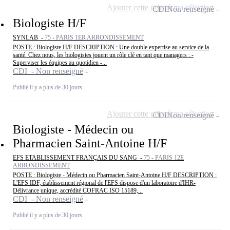
Ajouter cette offre à ma sélection
CDI
Non renseigné
Biologiste H/F
SYNLAB -
75 - PARIS 1ER ARRONDISSEMENT
POSTE : Biologiste H/F DESCRIPTION : Une double expertise au service de la
santé. Chez nous, les biologistes jouent un rôle clé en tant que managers : -
Superviser les équipes au quotidien -...
CDI - Non renseigné
Publié il y a plus de 30 jours
Ajouter cette offre à ma sélection
CDI
Non renseigné
Biologiste - Médecin ou
Pharmacien Saint-Antoine H/F
EFS ETABLISSEMENT FRANÇAIS DU SANG -
75 - PARIS 12E
ARRONDISSEMENT
POSTE : Biologiste - Médecin ou Pharmacien Saint-Antoine H/F DESCRIPTION :
L'EFS IDF, établissement régional de l'EFS dispose d'un laboratoire d'IHR-
Délivrance unique, accrédité COFRAC ISO 15189,...
CDI - Non renseigné
Publié il y a plus de 30 jours