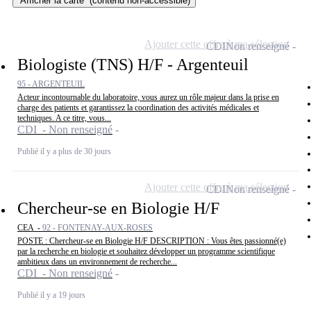
Afficher la carte
(contenu non-accessible)
Ajouter cette offre à ma sélection
CDI
Non renseigné
Biologiste (TNS) H/F - Argenteuil
95 - ARGENTEUIL
Acteur incontournable du laboratoire, vous aurez un rôle majeur dans la prise en
charge des patients et garantissez la coordination des activités médicales et
techniques. A ce titre, vous...
CDI - Non renseigné
Publié il y a plus de 30 jours
Ajouter cette offre à ma sélection
CDI
Non renseigné
Chercheur-se en Biologie H/F
CEA -
92 - FONTENAY-AUX-ROSES
POSTE : Chercheur-se en Biologie H/F DESCRIPTION : Vous êtes passionné(e)
par la recherche en biologie et souhaitez développer un programme scientifique
ambitieux dans un environnement de recherche...
CDI - Non renseigné
Publié il y a 19 jours