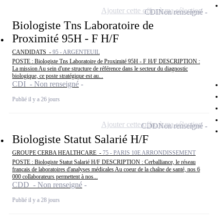
Ajouter cette offre à ma sélection
CDI
Non renseigné
Biologiste Tns Laboratoire de
Proximité 95H - F H/F
CANDIDATS -
95 - ARGENTEUIL
POSTE : Biologiste Tns Laboratoire de Proximité 95H - F H/F DESCRIPTION :
La mission Au sein d'une structure de référence dans le secteur du diagnostic
biologique, ce poste stratégique est au...
CDI - Non renseigné
Publié il y a 26 jours
Ajouter cette offre à ma sélection
CDD
Non renseigné
Biologiste Statut Salarié H/F
GROUPE CERBA HEALTHCARE -
75 - PARIS 10E ARRONDISSEMENT
POSTE : Biologiste Statut Salarié H/F DESCRIPTION : Cerballiance, le réseau
français de laboratoires d'analyses médicales Au coeur de la chaîne de santé, nos 6
000 collaborateurs permettent à nos...
CDD - Non renseigné
Publié il y a 28 jours