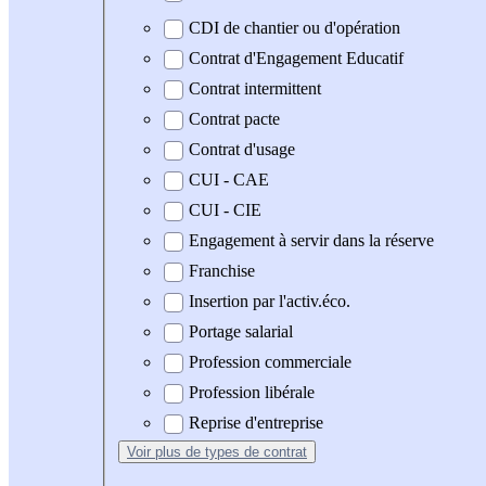
CDI de chantier ou d'opération
Contrat d'Engagement Educatif
Contrat intermittent
Contrat pacte
Contrat d'usage
CUI - CAE
CUI - CIE
Engagement à servir dans la réserve
Franchise
Insertion par l'activ.éco.
Portage salarial
Profession commerciale
Profession libérale
Reprise d'entreprise
Voir plus
de types de contrat