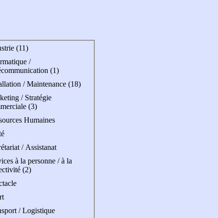
strie (11)
rmatique /
écommunication (1)
allation / Maintenance (18)
eting / Stratégie
merciale (3)
sources Humaines
té
étariat / Assistanat
ices à la personne / à la
ectivité (2)
ctacle
rt
sport / Logistique