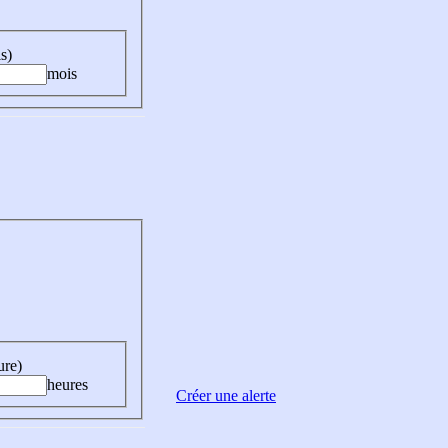
s)
mois
ure)
heures
Créer une alerte