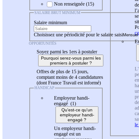
Non renseignée (15)
de
l
SALAIRE BRUT MINIMUM
se
si
Salaire minimum
Po
co
Choisissez une périodicité pour le salaire saisi
En
OPPORTUNITÉS
Soyez parmi les 1ers à postuler
Pourquoi serez-vous parmi les
premiers à postuler ?
L'
Offres de plus de 15 jours,
pe
comptant moins de 4 candidatures
en
(dont France Travail est informé)
ha
HANDICAP
un
pr
Employeur handi-
de
engagé (1)
ad
Qu'est-ce qu'un
ca
employeur handi-
sa
engagé ?
le
Un employeur handi-
engagé est un