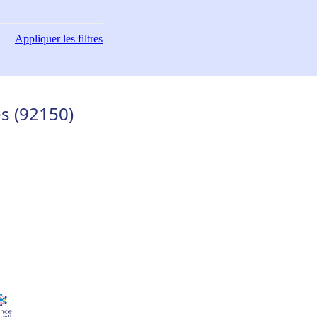
Appliquer
les filtres
s (92150)