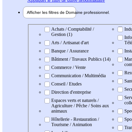
Appliquer
le filtre de durée hebdomadaire
Afficher les filtres de
Domaine pro
fessionnel
Domaine professionel
Achats / Comptabilité /
Indu
Gestion (1)
Info
Arts / Artisanat d'art
Tél
Banque / Assurance
Inst
Bâtiment / Travaux Publics (14)
Mark
com
Commerce / Vente
Res
Communication / Multimédia
San
Conseil / Etudes
Secr
Direction d'entreprise
Serv
Espaces verts et naturels /
coll
Agriculture / Pêche / Soins aux
animaux
Spe
Hôtellerie - Restauration /
Spo
Tourisme / Animation
Tran