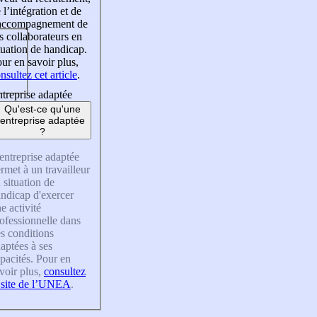
 l’intégration et de
’accompagnement de
s collaborateurs en
tuation de handicap.
ur en savoir plus,
nsultez cet article
.
treprise adaptée
Qu'est-ce qu'une
entreprise adaptée
?
entreprise adaptée
rmet à un travailleur
 situation de
ndicap d'exercer
e activité
ofessionnelle dans
s conditions
aptées à ses
pacités. Pour en
voir plus,
consultez
 site de l’UNEA
.