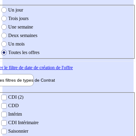
e création de l'offre
Un jour
Trois jours
Une semaine
Deux semaines
Un mois
Toutes les offres
er
le filtre de date de création de l'offre
les filtres de types de
Contrat
de contrat
CDI (2)
CDD
Intérim
CDI Intérimaire
Saisonnier