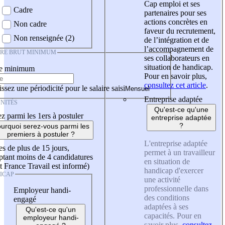
Cap emploi et ses
Cadre
partenaires pour ses
actions concrètes en
Non cadre
faveur du recrutement,
Non renseignée (2)
de l’intégration et de
l’accompagnement de
IRE BRUT MINIMUM
ses collaborateurs en
situation de handicap.
re minimum
Pour en savoir plus,
consultez cet article
.
ssez une périodicité pour le salaire saisi
Entreprise adaptée
NITÉS
Qu'est-ce qu'une
z parmi les 1ers à postuler
entreprise adaptée
?
urquoi serez-vous parmi les
premiers à postuler ?
L'entreprise adaptée
es de plus de 15 jours,
permet à un travailleur
tant moins de 4 candidatures
en situation de
t France Travail est informé)
handicap d'exercer
ICAP
une activité
professionnelle dans
Employeur handi-
des conditions
engagé
adaptées à ses
Qu'est-ce qu'un
capacités. Pour en
employeur handi-
savoir plus,
consultez