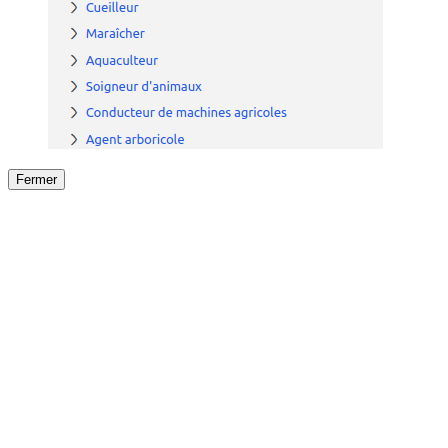
Fermer
Fermer
le détail de l'offre
/
Offre
sur
Offre précéden