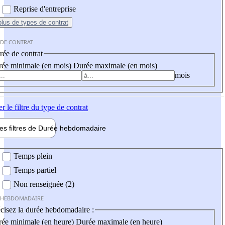
Reprise d'entreprise
plus
de types de contrat
 DE CONTRAT
ée de contrat
ée minimale (en mois)
Durée maximale (en mois)
mois
er
le filtre du type de contrat
les filtres de
Durée hebdo
madaire
 hebdomadaire
Temps plein
Temps partiel
Non renseignée (2)
 HEBDOMADAIRE
cisez la durée hebdomadaire :
ée minimale (en heure)
Durée maximale (en heure)