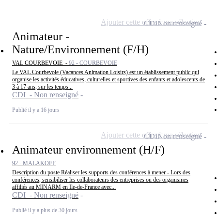
Ajouter cette offre à ma sélection
CDI
Non renseigné
Animateur -
Nature/Environnement (F/H)
VAL COURBEVOIE -
92 - COURBEVOIE
Le VAL Courbevoie (Vacances Animation Loisirs) est un établissement public qui
organise les activités éducatives, culturelles et sportives des enfants et adolescents de
3 à 17 ans, sur les temps...
CDI - Non renseigné
Publié il y a 16 jours
Ajouter cette offre à ma sélection
CDI
Non renseigné
Animateur environnement (H/F)
92 - MALAKOFF
Description du poste Réaliser les supports des conférences à mener - Lors des
conférences, sensibiliser les collaborateurs des entreprises ou des organismes
affiliés au MINARM en Ile-de-France avec...
CDI - Non renseigné
Publié il y a plus de 30 jours