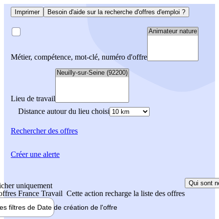
Imprimer
Besoin d'aide sur la recherche d'offres d'emploi ?
Métier, compétence, mot-clé, numéro d'offre
Lieu de travail
Distance autour du lieu choisi
Rechercher
des offres
Créer une alerte
Qui sont n
icher uniquement
 offres France Travail
Cette action recharge la liste des offres
les filtres de
Date de création
de l'offre