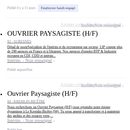
Publié il y a 11 jours
Employeur handi-engagé
Ajouter cette offre à ma sélection
Intérim
Non renseigné
OUVRIER PAYSAGISTE (H/F)
92 - SURESNES
Détail de posteSpécialiste de l'intérim et du recrutement par secteur, LIP compte plus
de 190 agences en France et à l'étranger. Nos agences d'emploi BTP & Industrie
recrutent en CDI, CDD et intérim...
Intérim - Non renseigné
Publié aujourd'hui
Ajouter cette offre à ma sélection
Intérim
Non renseigné
Ouvrier Paysagiste (H/F)
94 - KREMLIN-BICÊTRE
Nous recherchons un Ouvrier Paysagiste (H/F) pour rejoindre notre équipe
dynamique à Le Kremlin-Bicêtre (94). Tu seras amené à transformer et à maintenir
des jardins et des espaces verts,...
Intérim - Non renseigné
Publié hier