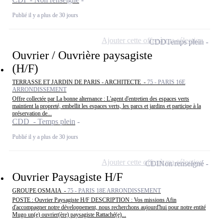
Publié il y a plus de 30 jours
Ajouter cette offre à ma sélection
CDD
Temps plein
Ouvrier / Ouvrière paysagiste
(H/F)
TERRASSE ET JARDIN DE PARIS - ARCHITECTE -
75 - PARIS 16E
ARRONDISSEMENT
Offre collectée par La bonne alternance : L'agent d'entretien des espaces verts
maintient la propreté, embellit les espaces verts, les parcs et jardins et participe à la
préservation de...
CDD - Temps plein
Publié il y a plus de 30 jours
Ajouter cette offre à ma sélection
CDI
Non renseigné
Ouvrier Paysagiste H/F
GROUPE OSMAIA -
75 - PARIS 18E ARRONDISSEMENT
POSTE : Ouvrier Paysagiste H/F DESCRIPTION : Vos missions Afin
d'accompagner notre développement, nous recherchons aujourd'hui pour notre entité
Mugo un(e) ouvrier(ère) paysagiste Rattaché(e)...