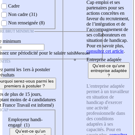
Cap emploi et ses
Cadre
partenaires pour ses
actions concrètes en
Non cadre (31)
faveur du recrutement,
Non renseignée (8)
de l’intégration et de
l’accompagnement de
IRE BRUT MINIMUM
ses collaborateurs en
situation de handicap.
re minimum
Pour en savoir plus,
consultez cet article
.
ssez une périodicité pour le salaire saisi
Entreprise adaptée
NITÉS
Qu'est-ce qu'une
z parmi les 1ers à postuler
entreprise adaptée
résultats
?
urquoi serez-vous parmi les
L'entreprise adaptée
premiers à postuler ?
permet à un travailleur
es de plus de 15 jours,
en situation de
tant moins de 4 candidatures
handicap d'exercer
t France Travail est informé)
une activité
ICAP
professionnelle dans
des conditions
Employeur handi-
adaptées à ses
engagé (1)
capacités. Pour en
Qu'est-ce qu'un
savoir plus,
consultez