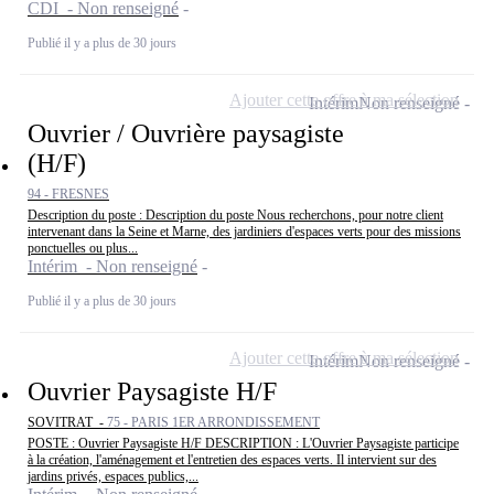
CDI - Non renseigné
Publié il y a plus de 30 jours
Ajouter cette offre à ma sélection
Intérim
Non renseigné
Ouvrier / Ouvrière paysagiste
(H/F)
94 - FRESNES
Description du poste : Description du poste Nous recherchons, pour notre client
intervenant dans la Seine et Marne, des jardiniers d'espaces verts pour des missions
ponctuelles ou plus...
Intérim - Non renseigné
Publié il y a plus de 30 jours
Ajouter cette offre à ma sélection
Intérim
Non renseigné
Ouvrier Paysagiste H/F
SOVITRAT -
75 - PARIS 1ER ARRONDISSEMENT
POSTE : Ouvrier Paysagiste H/F DESCRIPTION : L'Ouvrier Paysagiste participe
à la création, l'aménagement et l'entretien des espaces verts. Il intervient sur des
jardins privés, espaces publics,...