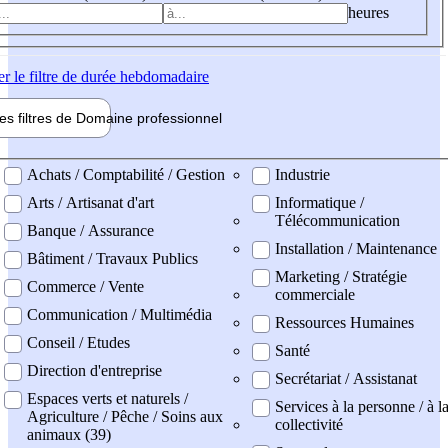
heures
er
le filtre de durée hebdomadaire
les filtres de
Domaine pro
fessionnel
ne professionel
Achats / Comptabilité / Gestion
Industrie
Arts / Artisanat d'art
Informatique /
Télécommunication
Banque / Assurance
Installation / Maintenance
Bâtiment / Travaux Publics
Marketing / Stratégie
Commerce / Vente
commerciale
Communication / Multimédia
Ressources Humaines
Conseil / Etudes
Santé
Direction d'entreprise
Secrétariat / Assistanat
Espaces verts et naturels /
Services à la personne / à l
Agriculture / Pêche / Soins aux
collectivité
animaux (39)