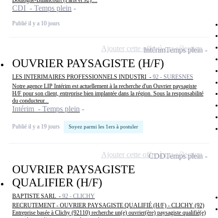
Boulogne-Billancourt (Paris et 92)....
CDI - Temps plein
Publié il y a 10 jours
Ajouter cette offre à ma sélection
Intérim
Temps plein
OUVRIER PAYSAGISTE (H/F)
LES INTERIMAIRES PROFESSIONNELS INDUSTRI -
92 - SURESNES
Notre agence LIP Intérim est actuellement à la recherche d'un Ouvrier paysagiste
H/F pour son client, entreprise bien implantée dans la région. Sous la responsabilité
du conducteur...
Intérim - Temps plein
Publié il y a 19 jours
Soyez parmi les 1ers à postuler
Ajouter cette offre à ma sélection
CDD
Temps plein
OUVRIER PAYSAGISTE
QUALIFIER (H/F)
BAPTISTE SARL -
92 - CLICHY
RECRUTEMENT - OUVRIER PAYSAGISTE QUALIFIÉ (H/F) - CLICHY (92)
Entreprise basée à Clichy (92110) recherche un(e) ouvrier(ère) paysagiste qualifié(e)