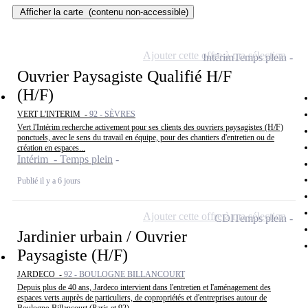
Afficher la carte
(contenu non-accessible)
Ajouter cette offre à ma sélection
Intérim
Temps plein
Ouvrier Paysagiste Qualifié H/F
(H/F)
VERT L'INTERIM -
92 - SÈVRES
Vert l'Intérim recherche activement pour ses clients des ouvriers paysagistes (H/F)
ponctuels, avec le sens du travail en équipe, pour des chantiers d'entretien ou de
création en espaces...
Intérim - Temps plein
Publié il y a 6 jours
Ajouter cette offre à ma sélection
CDI
Temps plein
Jardinier urbain / Ouvrier
Paysagiste (H/F)
JARDECO -
92 - BOULOGNE BILLANCOURT
Depuis plus de 40 ans, Jardeco intervient dans l'entretien et l'aménagement des
espaces verts auprès de particuliers, de copropriétés et d'entreprises autour de