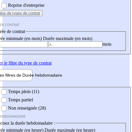
Reprise d'entreprise
plus
de types de contrat
 DE CONTRAT
ée de contrat
ée minimale (en mois)
Durée maximale (en mois)
mois
er
le filtre du type de contrat
les filtres de
Durée hebdo
madaire
 hebdomadaire
Temps plein (11)
Temps partiel
Non renseignée (28)
 HEBDOMADAIRE
cisez la durée hebdomadaire :
ée minimale (en heure)
Durée maximale (en heure)