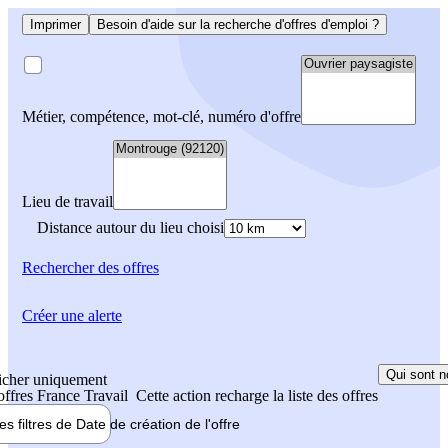
Imprimer
Besoin d'aide sur la recherche d'offres d'emploi ?
Métier, compétence, mot-clé, numéro d'offre
Lieu de travail
Distance autour du lieu choisi
Rechercher
des offres
Créer une alerte
Qui sont n
icher uniquement
 offres France Travail
Cette action recharge la liste des offres
les filtres de
Date de création
de l'offre