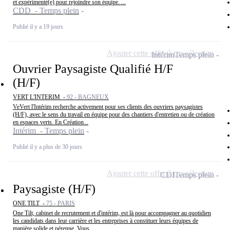
et expérimenté(e) pour rejoindre son équipe. ...
CDD - Temps plein
Publié il y a 19 jours
Ajouter cette offre à ma sélection
Intérim
Temps plein
Ouvrier Paysagiste Qualifié H/F
(H/F)
VERT L'INTERIM -
92 - BAGNEUX
VeVert l'Intérim recherche activement pour ses clients des ouvriers paysagistes
(H/F), avec le sens du travail en équipe pour des chantiers d'entretien ou de création
en espaces verts. En Création...
Intérim - Temps plein
Publié il y a plus de 30 jours
Ajouter cette offre à ma sélection
CDI
Temps plein
Paysagiste (H/F)
ONE TILT -
75 - PARIS
One Tilt, cabinet de recrutement et d'intérim, est là pour accompagner au quotidien
les candidats dans leur carrière et les entreprises à constituer leurs équipes de
manière solide et pérenne. Vous...