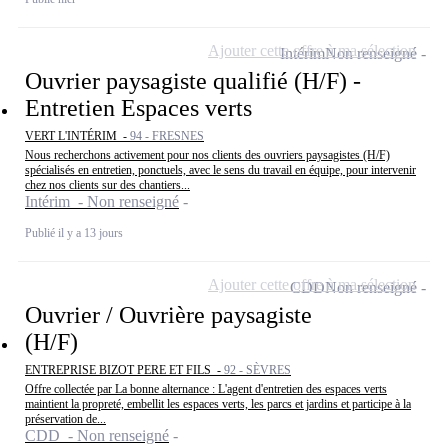
Ajouter cette offre à ma sélection
Intérim
Non renseigné
Ouvrier paysagiste qualifié (H/F) -
Entretien Espaces verts
VERT L'INTÉRIM -
94 - FRESNES
Nous recherchons activement pour nos clients des ouvriers paysagistes (H/F)
spécialisés en entretien, ponctuels, avec le sens du travail en équipe, pour intervenir
chez nos clients sur des chantiers...
Intérim - Non renseigné
Publié il y a 13 jours
Ajouter cette offre à ma sélection
CDD
Non renseigné
Ouvrier / Ouvrière paysagiste
(H/F)
ENTREPRISE BIZOT PERE ET FILS -
92 - SÈVRES
Offre collectée par La bonne alternance : L'agent d'entretien des espaces verts
maintient la propreté, embellit les espaces verts, les parcs et jardins et participe à la
préservation de...
CDD - Non renseigné