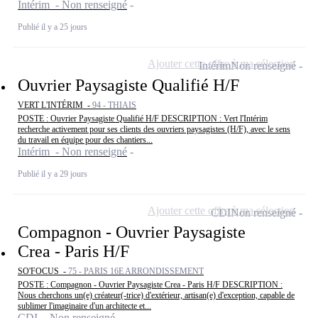
Intérim - Non renseigné
Publié il y a 25 jours
Ajouter cette offre à ma sélection
Intérim
Non renseigné
Ouvrier Paysagiste Qualifié H/F
VERT L'INTÉRIM -
94 - THIAIS
POSTE : Ouvrier Paysagiste Qualifié H/F DESCRIPTION : Vert l'Intérim
recherche activement pour ses clients des ouvriers paysagistes (H/F), avec le sens
du travail en équipe pour des chantiers...
Intérim - Non renseigné
Publié il y a 29 jours
Ajouter cette offre à ma sélection
CDI
Non renseigné
Compagnon - Ouvrier Paysagiste
Crea - Paris H/F
SO'FOCUS -
75 - PARIS 16E ARRONDISSEMENT
POSTE : Compagnon - Ouvrier Paysagiste Crea - Paris H/F DESCRIPTION :
Nous cherchons un(e) créateur(-trice) d'extérieur, artisan(e) d'exception, capable de
sublimer l'imaginaire d'un architecte et...
CDI - Non renseigné