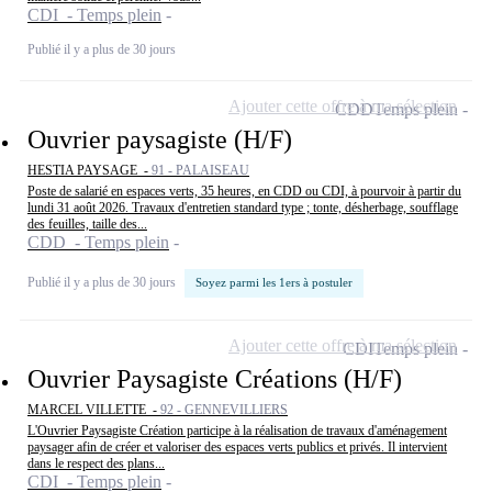
CDI - Temps plein
Publié il y a plus de 30 jours
Ajouter cette offre à ma sélection
CDD
Temps plein
Ouvrier paysagiste (H/F)
HESTIA PAYSAGE -
91 - PALAISEAU
Poste de salarié en espaces verts, 35 heures, en CDD ou CDI, à pourvoir à partir du
lundi 31 août 2026. Travaux d'entretien standard type ; tonte, désherbage, soufflage
des feuilles, taille des...
CDD - Temps plein
Publié il y a plus de 30 jours
Soyez parmi les 1ers à postuler
Ajouter cette offre à ma sélection
CDI
Temps plein
Ouvrier Paysagiste Créations (H/F)
MARCEL VILLETTE -
92 - GENNEVILLIERS
L'Ouvrier Paysagiste Création participe à la réalisation de travaux d'aménagement
paysager afin de créer et valoriser des espaces verts publics et privés. Il intervient
dans le respect des plans...
CDI - Temps plein