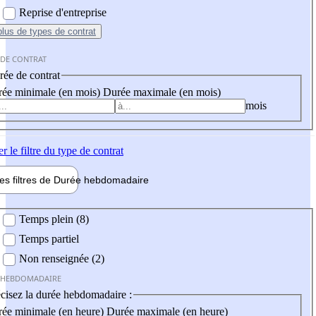
Reprise d'entreprise
plus
de types de contrat
 DE CONTRAT
ée de contrat
ée minimale (en mois)
Durée maximale (en mois)
mois
er
le filtre du type de contrat
les filtres de
Durée hebdo
madaire
 hebdomadaire
Temps plein (8)
Temps partiel
Non renseignée (2)
 HEBDOMADAIRE
cisez la durée hebdomadaire :
ée minimale (en heure)
Durée maximale (en heure)