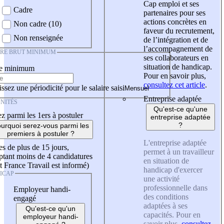
Cap emploi et ses
Cadre
partenaires pour ses
actions concrètes en
Non cadre (10)
faveur du recrutement,
Non renseignée
de l’intégration et de
l’accompagnement de
IRE BRUT MINIMUM
ses collaborateurs en
situation de handicap.
re minimum
Pour en savoir plus,
consultez cet article
.
ssez une périodicité pour le salaire saisi
Entreprise adaptée
NITÉS
Qu'est-ce qu'une
z parmi les 1ers à postuler
entreprise adaptée
?
urquoi serez-vous parmi les
premiers à postuler ?
L'entreprise adaptée
es de plus de 15 jours,
permet à un travailleur
tant moins de 4 candidatures
en situation de
t France Travail est informé)
handicap d'exercer
ICAP
une activité
professionnelle dans
Employeur handi-
des conditions
engagé
adaptées à ses
Qu'est-ce qu'un
capacités. Pour en
employeur handi-
savoir plus,
consultez