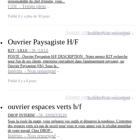
responsabilité du chef d'équipe, vous...
CDI - Temps plein
Publié il y a plus de 30 jours
Ajouter cette offre à ma sélection
Intérim
Non renseigné
Ouvrier Paysagiste H/F
R2T - LILLE -
59 - LILLE
POSTE : Ouvrier Paysagiste H/F DESCRIPTION : Notre agence R2T recherche
pour l'un de ses clients, entreprise spécialisée dans l'aménagement paysager, un
Ouvrier Paysagiste (f/h). Sous la...
Intérim - Non renseigné
Publié il y a 8 jours
Ajouter cette offre à ma sélection
Intérim
Non renseigné
ouvrier espaces verts h/f
DROP INTERIM -
59 - ENNEVELIN
Sous la rosée du matin, vous préparez vos outils et démarrez la tondeuse. L'entretien
des espaces verts n'a pas de secret pour vous et vous aimez voir le résultat immédiat
de votre travail. Chez DROP...
Intérim - Non renseigné