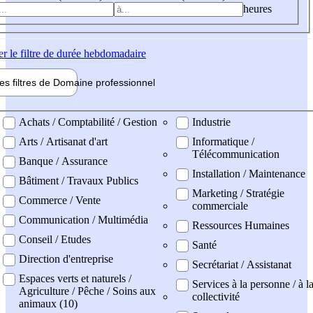
heures
er
le filtre de durée hebdomadaire
les filtres de
Domaine pro
fessionnel
ne professionel
Achats / Comptabilité / Gestion
Industrie
Arts / Artisanat d'art
Informatique /
Télécommunication
Banque / Assurance
Installation / Maintenance
Bâtiment / Travaux Publics
Marketing / Stratégie
Commerce / Vente
commerciale
Communication / Multimédia
Ressources Humaines
Conseil / Etudes
Santé
Direction d'entreprise
Secrétariat / Assistanat
Espaces verts et naturels /
Services à la personne / à l
Agriculture / Pêche / Soins aux
collectivité
animaux (10)