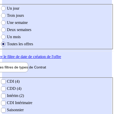
e création de l'offre
Un jour
Trois jours
Une semaine
Deux semaines
Un mois
Toutes les offres
er
le filtre de date de création de l'offre
les filtres de types de
Contrat
de contrat
CDI (4)
CDD (4)
Intérim (2)
CDI Intérimaire
Saisonnier