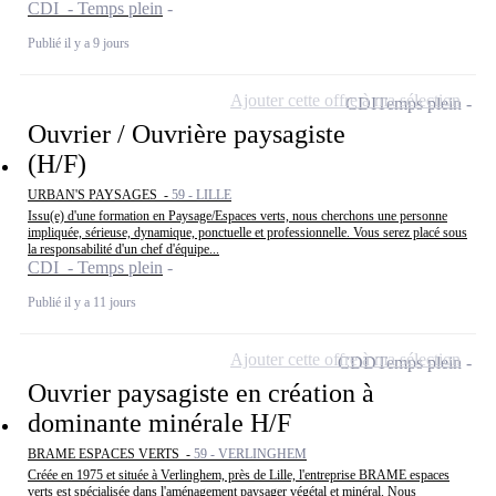
CDI - Temps plein
Publié il y a 9 jours
Ajouter cette offre à ma sélection
CDI
Temps plein
Ouvrier / Ouvrière paysagiste
(H/F)
URBAN'S PAYSAGES -
59 - LILLE
Issu(e) d'une formation en Paysage/Espaces verts, nous cherchons une personne
impliquée, sérieuse, dynamique, ponctuelle et professionnelle. Vous serez placé sous
la responsabilité d'un chef d'équipe...
CDI - Temps plein
Publié il y a 11 jours
Ajouter cette offre à ma sélection
CDD
Temps plein
Ouvrier paysagiste en création à
dominante minérale H/F
BRAME ESPACES VERTS -
59 - VERLINGHEM
Créée en 1975 et située à Verlinghem, près de Lille, l'entreprise BRAME espaces
verts est spécialisée dans l'aménagement paysager végétal et minéral. Nous