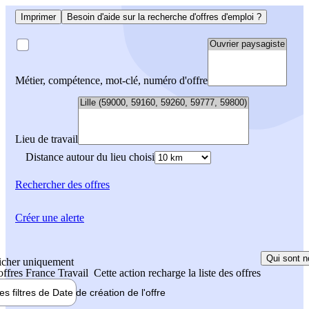
Imprimer
Besoin d'aide sur la recherche d'offres d'emploi ?
Métier, compétence, mot-clé, numéro d'offre
Lieu de travail
Distance autour du lieu choisi
Rechercher
des offres
Créer une alerte
Qui sont n
icher uniquement
 offres France Travail
Cette action recharge la liste des offres
les filtres de
Date de création
de l'offre