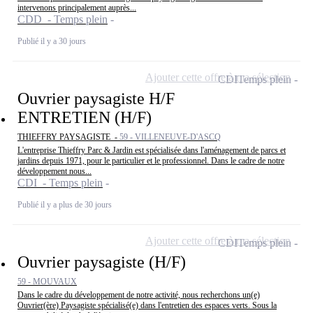
intervenons principalement auprès...
CDD - Temps plein
Publié il y a 30 jours
Ajouter cette offre à ma sélection
CDI
Temps plein
Ouvrier paysagiste H/F
ENTRETIEN (H/F)
THIEFFRY PAYSAGISTE -
59 - VILLENEUVE-D'ASCQ
L'entreprise Thieffry Parc & Jardin est spécialisée dans l'aménagement de parcs et
jardins depuis 1971, pour le particulier et le professionnel. Dans le cadre de notre
développement nous...
CDI - Temps plein
Publié il y a plus de 30 jours
Ajouter cette offre à ma sélection
CDI
Temps plein
Ouvrier paysagiste (H/F)
59 - MOUVAUX
Dans le cadre du développement de notre activité, nous recherchons un(e)
Ouvrier(ère) Paysagiste spécialisé(e) dans l'entretien des espaces verts. Sous la