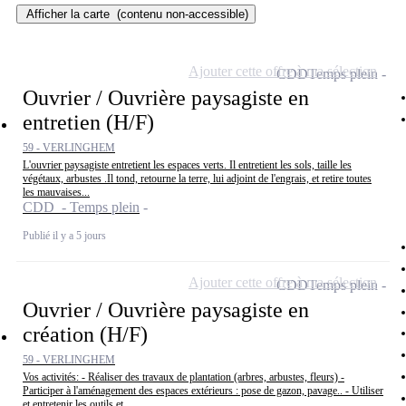
Afficher la carte
(contenu non-accessible)
Ajouter cette offre à ma sélection
CDD
Temps plein
Ouvrier / Ouvrière paysagiste en
entretien (H/F)
59 - VERLINGHEM
L'ouvrier paysagiste entretient les espaces verts. Il entretient les sols, taille les
végétaux, arbustes .Il tond, retourne la terre, lui adjoint de l'engrais, et retire toutes
les mauvaises...
CDD - Temps plein
Publié il y a 5 jours
Ajouter cette offre à ma sélection
CDD
Temps plein
Ouvrier / Ouvrière paysagiste en
création (H/F)
59 - VERLINGHEM
Vos activités: - Réaliser des travaux de plantation (arbres, arbustes, fleurs) -
Participer à l'aménagement des espaces extérieurs : pose de gazon, pavage.. - Utiliser
et entretenir les outils et...