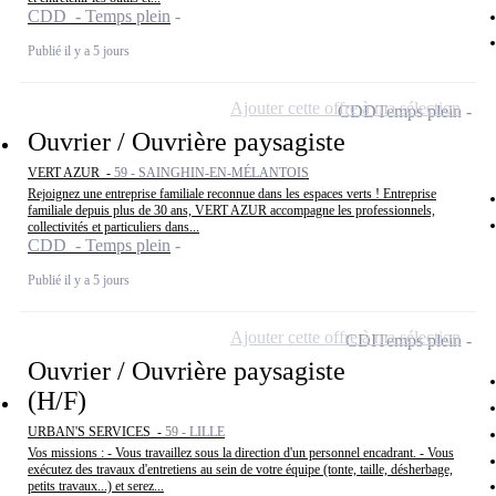
CDD - Temps plein
Publié il y a 5 jours
Ajouter cette offre à ma sélection
CDD
Temps plein
Ouvrier / Ouvrière paysagiste
VERT AZUR -
59 - SAINGHIN-EN-MÉLANTOIS
Rejoignez une entreprise familiale reconnue dans les espaces verts ! Entreprise
familiale depuis plus de 30 ans, VERT AZUR accompagne les professionnels,
collectivités et particuliers dans...
CDD - Temps plein
Publié il y a 5 jours
Ajouter cette offre à ma sélection
CDI
Temps plein
Ouvrier / Ouvrière paysagiste
(H/F)
URBAN'S SERVICES -
59 - LILLE
Vos missions : - Vous travaillez sous la direction d'un personnel encadrant. - Vous
exécutez des travaux d'entretiens au sein de votre équipe (tonte, taille, désherbage,
petits travaux...) et serez...