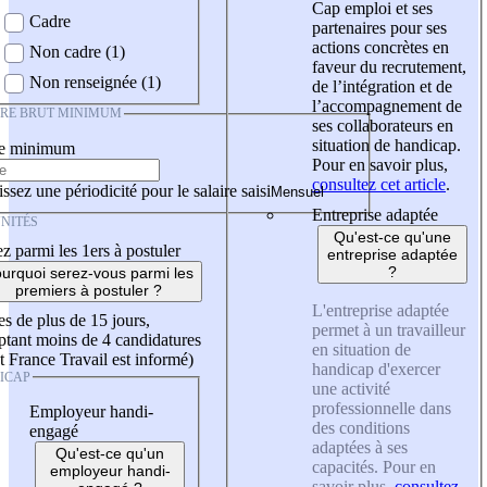
Cap emploi et ses
Cadre
partenaires pour ses
actions concrètes en
Non cadre (1)
faveur du recrutement,
Non renseignée (1)
de l’intégration et de
l’accompagnement de
IRE BRUT MINIMUM
ses collaborateurs en
situation de handicap.
re minimum
Pour en savoir plus,
consultez cet article
.
ssez une périodicité pour le salaire saisi
Entreprise adaptée
NITÉS
Qu'est-ce qu'une
z parmi les 1ers à postuler
entreprise adaptée
?
urquoi serez-vous parmi les
premiers à postuler ?
L'entreprise adaptée
es de plus de 15 jours,
permet à un travailleur
tant moins de 4 candidatures
en situation de
t France Travail est informé)
handicap d'exercer
ICAP
une activité
professionnelle dans
Employeur handi-
des conditions
engagé
adaptées à ses
Qu'est-ce qu'un
capacités. Pour en
employeur handi-
savoir plus,
consultez