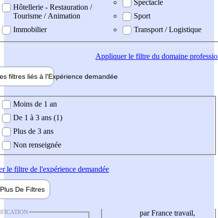
Spectacle
Hôtellerie - Restauration /
Tourisme / Animation
Sport
Immobilier
Transport / Logistique
Appliquer
le filtre du domaine professi
es filtres liés à l'
Expérience
demandée
ience demandée
Moins de 1 an
De 1 à 3 ans (1)
Plus de 3 ans
Non renseignée
er
le filtre de l'expérience demandée
Plus De
Filtres
IFICATION
par France travail,