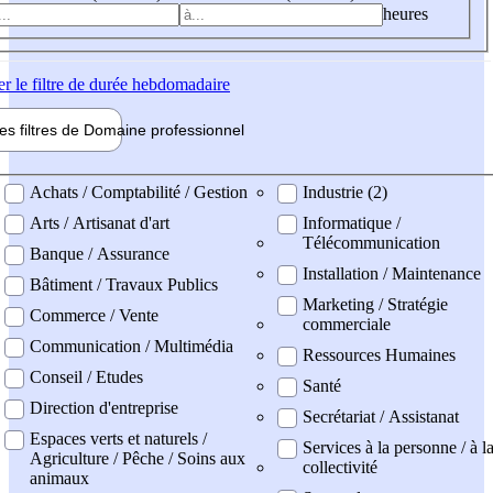
heures
er
le filtre de durée hebdomadaire
les filtres de
Domaine pro
fessionnel
ne professionel
Achats / Comptabilité / Gestion
Industrie (2)
Arts / Artisanat d'art
Informatique /
Télécommunication
Banque / Assurance
Installation / Maintenance
Bâtiment / Travaux Publics
Marketing / Stratégie
Commerce / Vente
commerciale
Communication / Multimédia
Ressources Humaines
Conseil / Etudes
Santé
Direction d'entreprise
Secrétariat / Assistanat
Espaces verts et naturels /
Services à la personne / à l
Agriculture / Pêche / Soins aux
collectivité
animaux