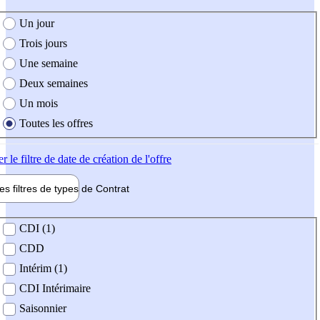
e création de l'offre
Un jour
Trois jours
Une semaine
Deux semaines
Un mois
Toutes les offres
er
le filtre de date de création de l'offre
les filtres de types de
Contrat
de contrat
CDI (1)
CDD
Intérim (1)
CDI Intérimaire
Saisonnier