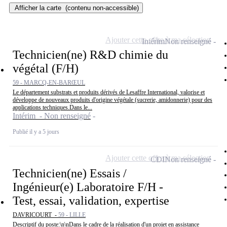
Afficher la carte
(contenu non-accessible)
Ajouter cette offre à ma sélection
Intérim
Non renseigné
Technicien(ne) R&D chimie du
végétal (F/H)
59 - MARCQ-EN-BARŒUL
Le département substrats et produits dérivés de Lesaffre International, valorise et
développe de nouveaux produits d'origine végétale (sucrerie, amidonnerie) pour des
applications techniques.Dans le...
Intérim - Non renseigné
Publié il y a 5 jours
Ajouter cette offre à ma sélection
CDI
Non renseigné
Technicien(ne) Essais /
Ingénieur(e) Laboratoire F/H -
Test, essai, validation, expertise
DAVRICOURT -
59 - LILLE
Descriptif du poste:\n\nDans le cadre de la réalisation d'un projet en assistance