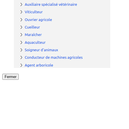
Fermer
Fermer
le détail de l'offre
/
Offre
sur
Offre précéden