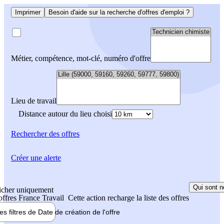
Imprimer
Besoin d'aide sur la recherche d'offres d'emploi ?
Métier, compétence, mot-clé, numéro d'offre
Lieu de travail
Distance autour du lieu choisi
Rechercher
des offres
Créer une alerte
Qui sont n
icher uniquement
 offres France Travail
Cette action recharge la liste des offres
les filtres de
Date de création
de l'offre