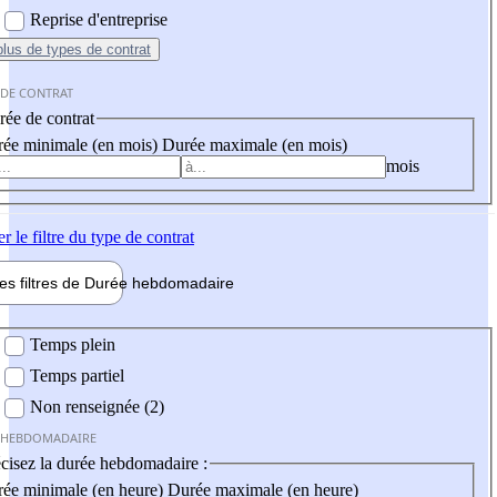
Reprise d'entreprise
plus
de types de contrat
 DE CONTRAT
ée de contrat
ée minimale (en mois)
Durée maximale (en mois)
mois
er
le filtre du type de contrat
les filtres de
Durée hebdo
madaire
 hebdomadaire
Temps plein
Temps partiel
Non renseignée (2)
 HEBDOMADAIRE
cisez la durée hebdomadaire :
ée minimale (en heure)
Durée maximale (en heure)