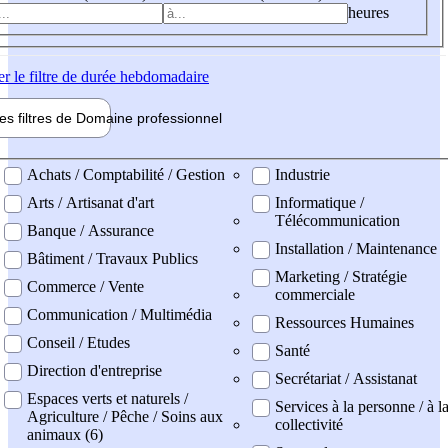
heures
er
le filtre de durée hebdomadaire
les filtres de
Domaine pro
fessionnel
ne professionel
Achats / Comptabilité / Gestion
Industrie
Arts / Artisanat d'art
Informatique /
Télécommunication
Banque / Assurance
Installation / Maintenance
Bâtiment / Travaux Publics
Marketing / Stratégie
Commerce / Vente
commerciale
Communication / Multimédia
Ressources Humaines
Conseil / Etudes
Santé
Direction d'entreprise
Secrétariat / Assistanat
Espaces verts et naturels /
Services à la personne / à l
Agriculture / Pêche / Soins aux
collectivité
animaux (6)