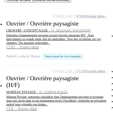
Ajouter cette offre à ma sélection
CDD
Temps plein
Ouvrier / Ouvrière paysagiste
CREAVERT - CONCEPT ALLEE -
53 - BEAULIEU SUR OUDON
Entreprise d'aménagement paysager recrute Ouvrier autonome H/F : Vous
interviendrez en grande partie chez les particuliers. Vous êtes en binôme sur vos
chantiers. Vos missions principales...
CDD - Temps plein
Publié il y a plus de 30 jours
Soyez parmi les 1ers à postuler
Ajouter cette offre à ma sélection
CDI
Temps plein
Ouvrier / Ouvrière paysagiste
(H/F)
MARTEAU PAYSAGE -
53 - LOIRON RUILLE
Marteau Paysage, entreprise spécialisée dans l'aménagement paysager et reconnue
pour son savoir-faire et son engagement envers l'excellence, recherche un paysagiste
motivé pour rejoindre son équipe...
CDI - Temps plein