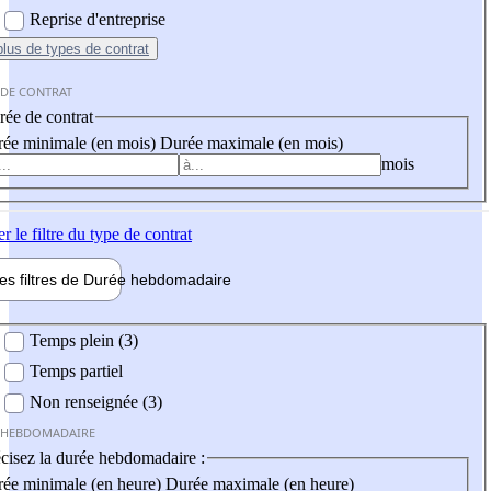
Reprise d'entreprise
plus
de types de contrat
 DE CONTRAT
ée de contrat
ée minimale (en mois)
Durée maximale (en mois)
mois
er
le filtre du type de contrat
les filtres de
Durée hebdo
madaire
 hebdomadaire
Temps plein (3)
Temps partiel
Non renseignée (3)
 HEBDOMADAIRE
cisez la durée hebdomadaire :
ée minimale (en heure)
Durée maximale (en heure)