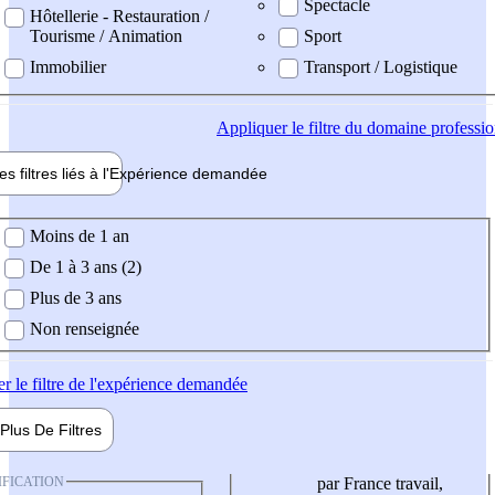
Spectacle
Hôtellerie - Restauration /
Tourisme / Animation
Sport
Immobilier
Transport / Logistique
Appliquer
le filtre du domaine professi
es filtres liés à l'
Expérience
demandée
ience demandée
Moins de 1 an
De 1 à 3 ans (2)
Plus de 3 ans
Non renseignée
er
le filtre de l'expérience demandée
Plus De
Filtres
IFICATION
par France travail,