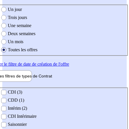
e création de l'offre
Un jour
Trois jours
Une semaine
Deux semaines
Un mois
Toutes les offres
er
le filtre de date de création de l'offre
les filtres de types de
Contrat
de contrat
CDI (3)
CDD (1)
Intérim (2)
CDI Intérimaire
Saisonnier