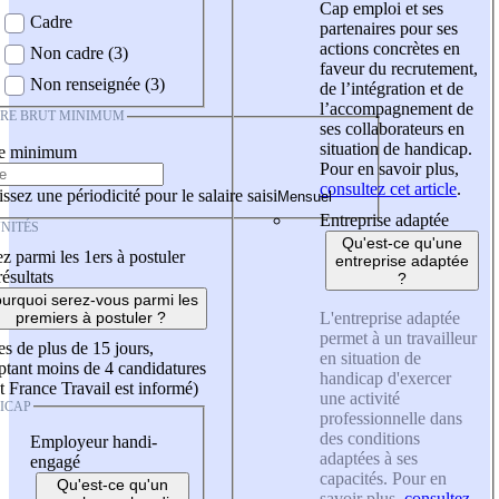
Cap emploi et ses
Cadre
partenaires pour ses
actions concrètes en
Non cadre (3)
faveur du recrutement,
Non renseignée (3)
de l’intégration et de
l’accompagnement de
IRE BRUT MINIMUM
ses collaborateurs en
situation de handicap.
re minimum
Pour en savoir plus,
consultez cet article
.
ssez une périodicité pour le salaire saisi
Entreprise adaptée
NITÉS
Qu'est-ce qu'une
z parmi les 1ers à postuler
entreprise adaptée
résultats
?
urquoi serez-vous parmi les
L'entreprise adaptée
premiers à postuler ?
permet à un travailleur
es de plus de 15 jours,
en situation de
tant moins de 4 candidatures
handicap d'exercer
t France Travail est informé)
une activité
ICAP
professionnelle dans
des conditions
Employeur handi-
adaptées à ses
engagé
capacités. Pour en
Qu'est-ce qu'un
savoir plus,
consultez