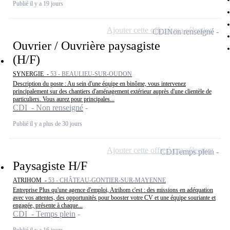
Publié il y a 19 jours
Ajouter cette offre à ma sélection
CDI
Non renseigné
Ouvrier / Ouvrière paysagiste
(H/F)
SYNERGIE -
53 - BEAULIEU-SUR-OUDON
Description du poste : Au sein d'une équipe en binôme, vous intervenez
principalement sur des chantiers d'aménagement extérieur auprès d'une clientèle de
particuliers. Vous aurez pour principales...
CDI - Non renseigné
Publié il y a plus de 30 jours
Ajouter cette offre à ma sélection
CDI
Temps plein
Paysagiste H/F
ATRIHOM -
53 - CHÂTEAU-GONTIER-SUR-MAYENNE
Entreprise Plus qu'une agence d'emploi, Atrihom c'est : des missions en adéquation
avec vos attentes, des opportunités pour booster votre CV et une équipe souriante et
engagée, présente à chaque...
CDI - Temps plein