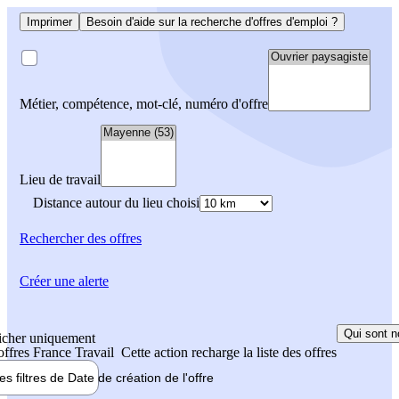
Imprimer
Besoin d'aide sur la recherche d'offres d'emploi ?
Métier, compétence, mot-clé, numéro d'offre
Lieu de travail
Distance autour du lieu choisi
Rechercher
des offres
Créer une alerte
Qui sont n
icher uniquement
 offres France Travail
Cette action recharge la liste des offres
les filtres de
Date de création
de l'offre