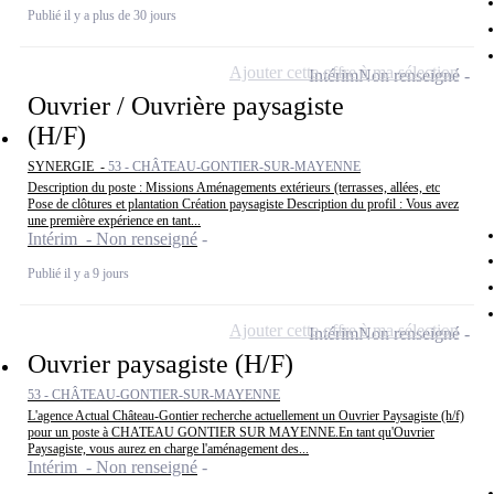
Publié il y a plus de 30 jours
Ajouter cette offre à ma sélection
Intérim
Non renseigné
Ouvrier / Ouvrière paysagiste
(H/F)
SYNERGIE -
53 - CHÂTEAU-GONTIER-SUR-MAYENNE
Description du poste : Missions Aménagements extérieurs (terrasses, allées, etc
Pose de clôtures et plantation Création paysagiste Description du profil : Vous avez
une première expérience en tant...
Intérim - Non renseigné
Publié il y a 9 jours
Ajouter cette offre à ma sélection
Intérim
Non renseigné
Ouvrier paysagiste (H/F)
53 - CHÂTEAU-GONTIER-SUR-MAYENNE
L'agence Actual Château-Gontier recherche actuellement un Ouvrier Paysagiste (h/f)
pour un poste à CHATEAU GONTIER SUR MAYENNE.En tant qu'Ouvrier
Paysagiste, vous aurez en charge l'aménagement des...
Intérim - Non renseigné