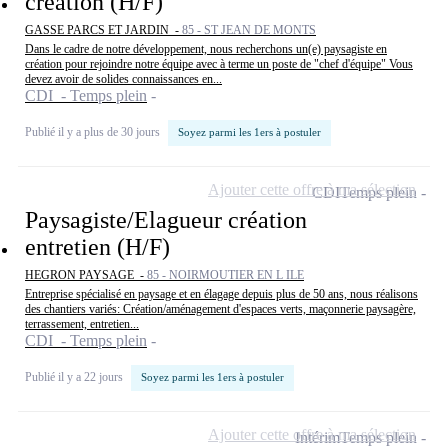
création (H/F)
GASSE PARCS ET JARDIN -
85 - ST JEAN DE MONTS
Dans le cadre de notre développement, nous recherchons un(e) paysagiste en
création pour rejoindre notre équipe avec à terme un poste de "chef d'équipe" Vous
devez avoir de solides connaissances en...
CDI - Temps plein
Publié il y a plus de 30 jours
Soyez parmi les 1ers à postuler
Ajouter cette offre à ma sélection
CDI
Temps plein
Paysagiste/Elagueur création
entretien (H/F)
HEGRON PAYSAGE -
85 - NOIRMOUTIER EN L ILE
Entreprise spécialisé en paysage et en élagage depuis plus de 50 ans, nous réalisons
des chantiers variés: Création/aménagement d'espaces verts, maçonnerie paysagère,
terrassement, entretien...
CDI - Temps plein
Publié il y a 22 jours
Soyez parmi les 1ers à postuler
Ajouter cette offre à ma sélection
Intérim
Temps plein