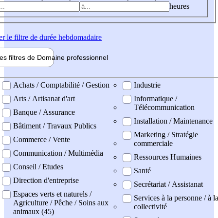
heures
er
le filtre de durée hebdomadaire
les filtres de
Domaine pro
fessionnel
ne professionel
Achats / Comptabilité / Gestion
Industrie
Arts / Artisanat d'art
Informatique /
Télécommunication
Banque / Assurance
Installation / Maintenance
Bâtiment / Travaux Publics
Marketing / Stratégie
Commerce / Vente
commerciale
Communication / Multimédia
Ressources Humaines
Conseil / Etudes
Santé
Direction d'entreprise
Secrétariat / Assistanat
Espaces verts et naturels /
Services à la personne / à l
Agriculture / Pêche / Soins aux
collectivité
animaux (45)