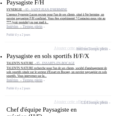
Paysagiste F/H
SYNERGIE -
85 - SAINT-JEAN-D'HERMINE
L'agence Synergie Luçon recrute pour l'un de ses clients, situé à Ste hermine, un
ouvrier paysagiste F/H confirmé. Vous êtes expérimenté ? Contactez-nous vite au
*** (voir postuler) ou par mail à...
Intérim - Temps plein
Publié il y a 2 jours
Ajouter cette offre à ma sélection
Intérim
Temps plein
Paysagiste en sols sportifs H/F/X
TALENTS NATURE -
85 - ESSARTS-EN-BOCAGE
TALENTS NATURE recherche pour l'un de ses clients, société d'aménagement de
sols sportifs située sur le secteur d'Essart en Bocage, un ouvrier paysagiste en sols
sportifs. Vous intervenez sur la...
Intérim - Temps plein
Publié il y a 2 jours
Ajouter cette offre à ma sélection
CDI
Temps plein
Chef d'équipe Paysagiste en