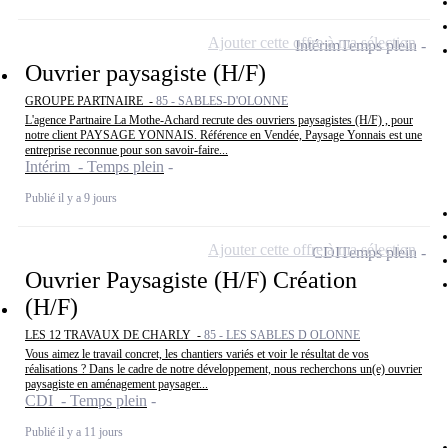
Ajouter cette offre à ma sélection
Intérim
Temps plein
Ouvrier paysagiste (H/F)
GROUPE PARTNAIRE -
85 - SABLES-D'OLONNE
L'agence Partnaire La Mothe-Achard recrute des ouvriers paysagistes (H/F) , pour
notre client PAYSAGE YONNAIS. Référence en Vendée, Paysage Yonnais est une
entreprise reconnue pour son savoir-faire...
Intérim - Temps plein
Publié il y a 9 jours
Ajouter cette offre à ma sélection
CDI
Temps plein
Ouvrier Paysagiste (H/F) Création
(H/F)
LES 12 TRAVAUX DE CHARLY -
85 - LES SABLES D OLONNE
Vous aimez le travail concret, les chantiers variés et voir le résultat de vos
réalisations ? Dans le cadre de notre développement, nous recherchons un(e) ouvrier
paysagiste en aménagement paysager...
CDI - Temps plein
Publié il y a 11 jours