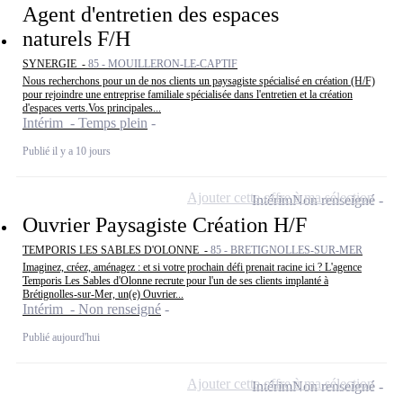
Agent d'entretien des espaces
naturels F/H
SYNERGIE -
85 - MOUILLERON-LE-CAPTIF
Nous recherchons pour un de nos clients un paysagiste spécialisé en création (H/F)
pour rejoindre une entreprise familiale spécialisée dans l'entretien et la création
d'espaces verts.Vos principales...
Intérim - Temps plein
Publié il y a 10 jours
Ajouter cette offre à ma sélection
Intérim
Non renseigné
Ouvrier Paysagiste Création H/F
TEMPORIS LES SABLES D'OLONNE -
85 - BRETIGNOLLES-SUR-MER
Imaginez, créez, aménagez : et si votre prochain défi prenait racine ici ? L'agence
Temporis Les Sables d'Olonne recrute pour l'un de ses clients implanté à
Brétignolles-sur-Mer, un(e) Ouvrier...
Intérim - Non renseigné
Publié aujourd'hui
Ajouter cette offre à ma sélection
Intérim
Non renseigné