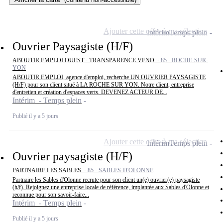
Ajouter cette offre à ma sélection
Intérim
Temps plein
Ouvrier Paysagiste (H/F)
ABOUTIR EMPLOI OUEST - TRANSPARENCE VEND -
85 - ROCHE-SUR-
YON
ABOUTIR EMPLOI, agence d'emploi, recherche UN OUVRIER PAYSAGISTE
(H/F) pour son client situé à LA ROCHE SUR YON. Notre client, entreprise
d'entretien et création d'espaces verts. DEVENEZ ACTEUR DE...
Intérim - Temps plein
Publié il y a 5 jours
Ajouter cette offre à ma sélection
Intérim
Temps plein
Ouvrier paysagiste (H/F)
PARTNAIRE LES SABLES -
85 - SABLES-D'OLONNE
Partnaire les Sables d'Olonne recrute pour son client un(e) ouvrier(e) paysagiste
(h/f). Rejoignez une entreprise locale de référence, implantée aux Sables d'Olonne et
reconnue pour son savoir-faire...
Intérim - Temps plein
Publié il y a 5 jours