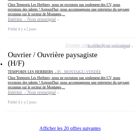
Chez Temporis Les Herbiers, nous ne recrutons pas seulement des CV, nous
recrutons des talents ! Aujourd'hui, nous accompagnons une entreprise du paysage
reconnue sur le secteur de Montaigu,...
Intérim - Non renseigné
Publié il y a 2 jours
Ajouter cette offre à ma sélection
Intérim
Non renseigné
Ouvrier / Ouvrière paysagiste
(H/F)
TEMPORIS LES HERBIERS -
85 - MONTAIGU-VENDÉE
Chez Temporis Les Herbiers, nous ne recrutons pas seulement des CV, nous
recrutons des talents ! Aujourd'hui, nous accompagnons une entreprise du paysage
reconnue sur le secteur de Montaigu,...
Intérim - Non renseigné
Publié il y a 2 jours
Afficher les 20 offres suivantes