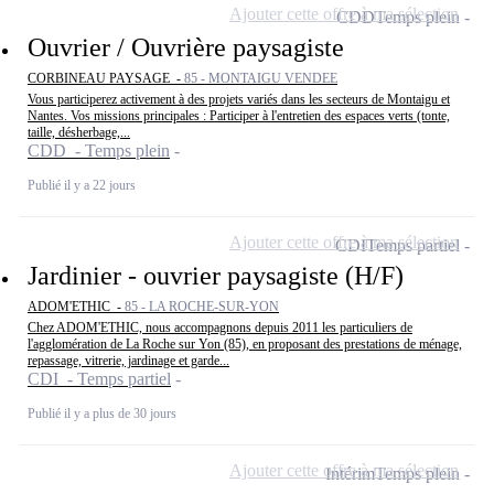
Ajouter cette offre à ma sélection
CDD
Temps plein
Ouvrier / Ouvrière paysagiste
CORBINEAU PAYSAGE -
85 - MONTAIGU VENDEE
Vous participerez activement à des projets variés dans les secteurs de Montaigu et
Nantes. Vos missions principales : Participer à l'entretien des espaces verts (tonte,
taille, désherbage,...
CDD - Temps plein
Publié il y a 22 jours
Ajouter cette offre à ma sélection
CDI
Temps partiel
Jardinier - ouvrier paysagiste (H/F)
ADOM'ETHIC -
85 - LA ROCHE-SUR-YON
Chez ADOM'ETHIC, nous accompagnons depuis 2011 les particuliers de
l'agglomération de La Roche sur Yon (85), en proposant des prestations de ménage,
repassage, vitrerie, jardinage et garde...
CDI - Temps partiel
Publié il y a plus de 30 jours
Ajouter cette offre à ma sélection
Intérim
Temps plein