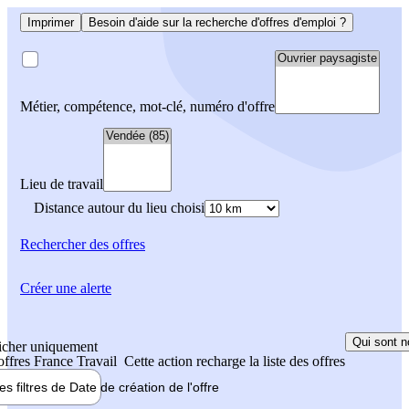
Imprimer
Besoin d'aide sur la recherche d'offres d'emploi ?
Métier, compétence, mot-clé, numéro d'offre
Lieu de travail
Distance autour du lieu choisi
Rechercher
des offres
Créer une alerte
Qui sont n
icher uniquement
 offres France Travail
Cette action recharge la liste des offres
les filtres de
Date de création
de l'offre