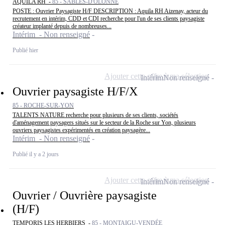
AQUILA RH -
85 - SABLES-D'OLONNE
POSTE : Ouvrier Paysagiste H/F DESCRIPTION : Aquila RH Aizenay, acteur du
recrutement en intérim, CDD et CDI recherche pour l'un de ses clients paysagiste
créateur implanté depuis de nombreuses...
Intérim - Non renseigné
Publié hier
Ajouter cette offre à ma sélection
Intérim
Non renseigné
Ouvrier paysagiste H/F/X
85 - ROCHE-SUR-YON
TALENTS NATURE recherche pour plusieurs de ses clients, sociétés
d'aménagement paysagers situés sur le secteur de la Roche sur Yon, plusieurs
ouvriers paysagistes expérimentés en création paysagère...
Intérim - Non renseigné
Publié il y a 2 jours
Ajouter cette offre à ma sélection
Intérim
Non renseigné
Ouvrier / Ouvrière paysagiste
(H/F)
TEMPORIS LES HERBIERS -
85 - MONTAIGU-VENDÉE