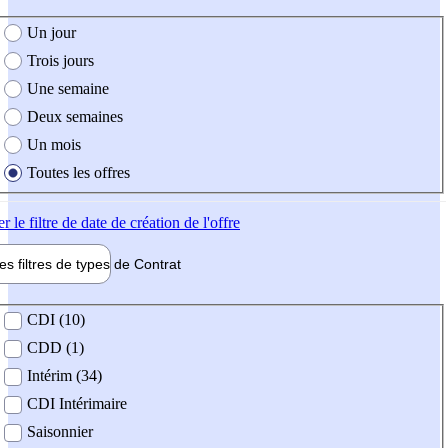
e création de l'offre
Un jour
Trois jours
Une semaine
Deux semaines
Un mois
Toutes les offres
er
le filtre de date de création de l'offre
les filtres de types de
Contrat
de contrat
CDI (10)
CDD (1)
Intérim (34)
CDI Intérimaire
Saisonnier