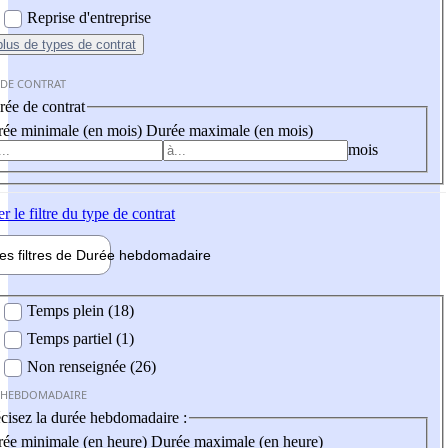
Reprise d'entreprise
plus
de types de contrat
 DE CONTRAT
ée de contrat
ée minimale (en mois)
Durée maximale (en mois)
mois
er
le filtre du type de contrat
les filtres de
Durée hebdo
madaire
 hebdomadaire
Temps plein (18)
Temps partiel (1)
Non renseignée (26)
 HEBDOMADAIRE
cisez la durée hebdomadaire :
ée minimale (en heure)
Durée maximale (en heure)