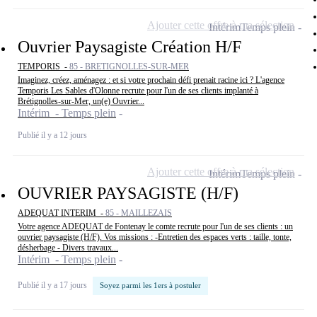
Ajouter cette offre à ma sélection
Intérim
Temps plein
Ouvrier Paysagiste Création H/F
TEMPORIS -
85 - BRETIGNOLLES-SUR-MER
Imaginez, créez, aménagez : et si votre prochain défi prenait racine ici ? L'agence
Temporis Les Sables d'Olonne recrute pour l'un de ses clients implanté à
Brétignolles-sur-Mer, un(e) Ouvrier...
Intérim - Temps plein
Publié il y a 12 jours
Ajouter cette offre à ma sélection
Intérim
Temps plein
OUVRIER PAYSAGISTE (H/F)
ADEQUAT INTERIM -
85 - MAILLEZAIS
Votre agence ADEQUAT de Fontenay le comte recrute pour l'un de ses clients : un
ouvrier paysagiste (H/F). Vos missions : -Entretien des espaces verts : taille, tonte,
désherbage - Divers travaux...
Intérim - Temps plein
Publié il y a 17 jours
Soyez parmi les 1ers à postuler