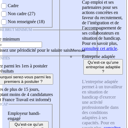
Cap emploi et ses
Cadre
partenaires pour ses
actions concrètes en
Non cadre (27)
faveur du recrutement,
Non renseignée (18)
de l’intégration et de
l’accompagnement de
IRE BRUT MINIMUM
ses collaborateurs en
situation de handicap.
re minimum
Pour en savoir plus,
consultez cet article
.
ssez une périodicité pour le salaire saisi
Entreprise adaptée
NITÉS
Qu'est-ce qu'une
z parmi les 1ers à postuler
entreprise adaptée
résultats
?
urquoi serez-vous parmi les
L'entreprise adaptée
premiers à postuler ?
permet à un travailleur
es de plus de 15 jours,
en situation de
tant moins de 4 candidatures
handicap d'exercer
t France Travail est informé)
une activité
ICAP
professionnelle dans
des conditions
Employeur handi-
adaptées à ses
engagé
capacités. Pour en
Qu'est-ce qu'un
savoir plus,
consultez