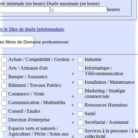
ée minimale (en heure)
Durée maximale (en heure)
heures
er
le filtre de durée hebdomadaire
les filtres de
Domaine pro
fessionnel
ne professionel
Achats / Comptabilité / Gestion
Industrie
Arts / Artisanat d'art
Informatique /
Télécommunication
Banque / Assurance
Installation / Maintenance
Bâtiment / Travaux Publics
Marketing / Stratégie
Commerce / Vente
commerciale
Communication / Multimédia
Ressources Humaines
Conseil / Etudes
Santé
Direction d'entreprise
Secrétariat / Assistanat
Espaces verts et naturels /
Services à la personne / à l
Agriculture / Pêche / Soins aux
collectivité