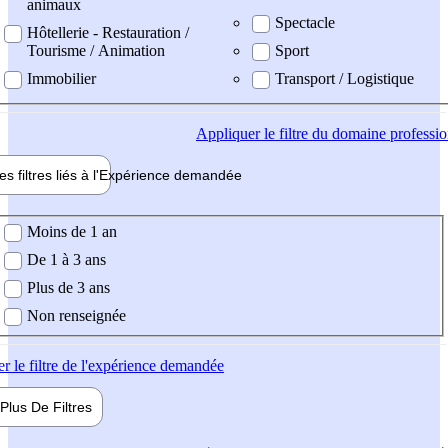
animaux
Spectacle
Hôtellerie - Restauration /
Tourisme / Animation
Sport
Immobilier
Transport / Logistique
Appliquer
le filtre du domaine professi
es filtres liés à l'
Expérience
demandée
ience demandée
Moins de 1 an
De 1 à 3 ans
Plus de 3 ans
Non renseignée
er
le filtre de l'expérience demandée
Plus De
Filtres