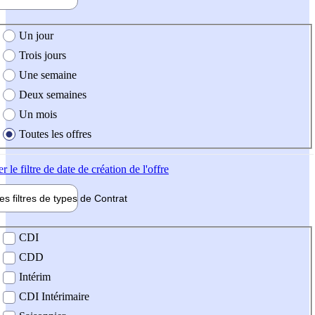
e création de l'offre
Un jour
Trois jours
Une semaine
Deux semaines
Un mois
Toutes les offres
er
le filtre de date de création de l'offre
les filtres de types de
Contrat
de contrat
CDI
CDD
Intérim
CDI Intérimaire