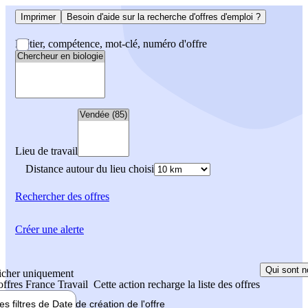
Imprimer
Besoin d'aide sur la recherche d'offres d'emploi ?
Métier, compétence, mot-clé, numéro d'offre
Lieu de travail
Distance autour du lieu choisi
Rechercher
des offres
Créer une alerte
Qui sont n
icher uniquement
 offres France Travail
Cette action recharge la liste des offres
les filtres de
Date de création
de l'offre