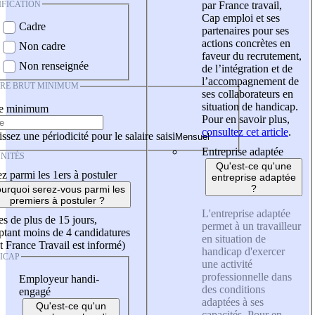
IFICATION
par France travail,
Cap emploi et ses
Cadre
partenaires pour ses
actions concrètes en
Non cadre
faveur du recrutement,
Non renseignée
de l’intégration et de
l’accompagnement de
IRE BRUT MINIMUM
ses collaborateurs en
situation de handicap.
re minimum
Pour en savoir plus,
consultez cet article
.
ssez une périodicité pour le salaire saisi
Entreprise adaptée
NITÉS
Qu'est-ce qu'une
z parmi les 1ers à postuler
entreprise adaptée
?
urquoi serez-vous parmi les
premiers à postuler ?
L'entreprise adaptée
es de plus de 15 jours,
permet à un travailleur
tant moins de 4 candidatures
en situation de
t France Travail est informé)
handicap d'exercer
ICAP
une activité
professionnelle dans
Employeur handi-
des conditions
engagé
adaptées à ses
Qu'est-ce qu'un
capacités. Pour en