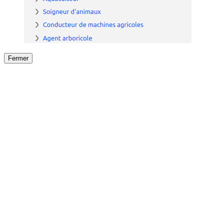
Fermer
Fermer
le détail de l'offre
/
Offre
sur
Offre précéden