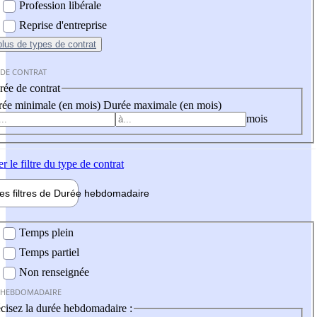
Profession libérale
Reprise d'entreprise
plus
de types de contrat
 DE CONTRAT
ée de contrat
ée minimale (en mois)
Durée maximale (en mois)
mois
er
le filtre du type de contrat
les filtres de
Durée hebdo
madaire
 hebdomadaire
Temps plein
Temps partiel
Non renseignée
 HEBDOMADAIRE
cisez la durée hebdomadaire :