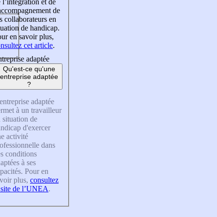
 l’intégration et de
’accompagnement de
s collaborateurs en
tuation de handicap.
ur en savoir plus,
nsultez cet article
.
treprise adaptée
Qu'est-ce qu'une
entreprise adaptée
?
entreprise adaptée
rmet à un travailleur
 situation de
ndicap d'exercer
e activité
ofessionnelle dans
s conditions
aptées à ses
pacités. Pour en
voir plus,
consultez
 site de l’UNEA
.