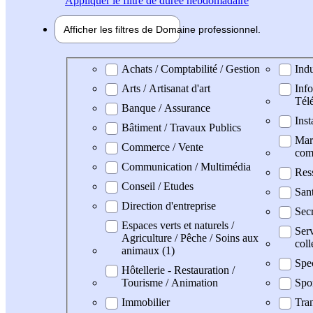
Appliquer
le filtre de durée hebdomadaire
Afficher les filtres de
Domaine pro
fessionnel
Domaine professionel
Achats / Comptabilité / Gestion
Indu
Arts / Artisanat d'art
Info
Tél
Banque / Assurance
Inst
Bâtiment / Travaux Publics
Mark
Commerce / Vente
com
Communication / Multimédia
Res
Conseil / Etudes
San
Direction d'entreprise
Secr
Espaces verts et naturels /
Serv
Agriculture / Pêche / Soins aux
coll
animaux (1)
Spe
Hôtellerie - Restauration /
Tourisme / Animation
Spo
Immobilier
Tran