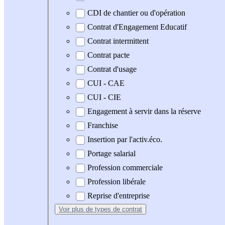
CDI de chantier ou d'opération
Contrat d'Engagement Educatif
Contrat intermittent
Contrat pacte
Contrat d'usage
CUI - CAE
CUI - CIE
Engagement à servir dans la réserve
Franchise
Insertion par l'activ.éco.
Portage salarial
Profession commerciale
Profession libérale
Reprise d'entreprise
Voir plus
de types de contrat