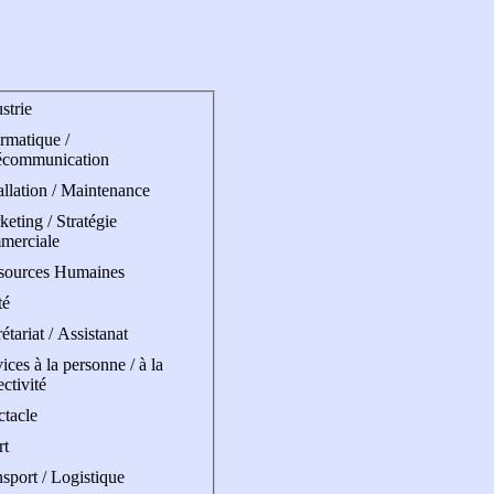
strie
rmatique /
écommunication
allation / Maintenance
eting / Stratégie
merciale
sources Humaines
té
étariat / Assistanat
ices à la personne / à la
ectivité
ctacle
rt
sport / Logistique