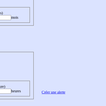
s)
mois
ure)
heures
Créer une alerte