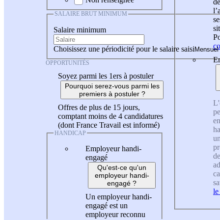
de
l
SALAIRE BRUT MINIMUM
se
si
Salaire minimum
Po
co
Choisissez une périodicité pour le salaire saisi
En
OPPORTUNITÉS
Soyez parmi les 1ers à postuler
Pourquoi serez-vous parmi les
premiers à postuler ?
L'
Offres de plus de 15 jours,
pe
comptant moins de 4 candidatures
en
(dont France Travail est informé)
ha
HANDICAP
un
pr
Employeur handi-
de
engagé
ad
Qu'est-ce qu'un
ca
employeur handi-
sa
engagé ?
le
Un employeur handi-
engagé est un
employeur reconnu