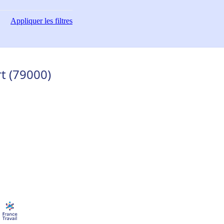
Appliquer
les filtres
t (79000)