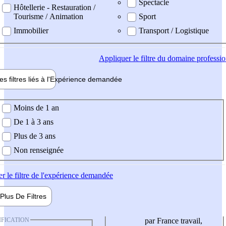
Spectacle
Hôtellerie - Restauration /
Tourisme / Animation
Sport
Immobilier
Transport / Logistique
Appliquer
le filtre du domaine professi
es filtres liés à l'
Expérience
demandée
ience demandée
Moins de 1 an
De 1 à 3 ans
Plus de 3 ans
Non renseignée
er
le filtre de l'expérience demandée
Plus De
Filtres
IFICATION
par France travail,