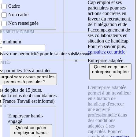
Cap emploi et ses
Cadre
partenaires pour ses
actions concrètes en
Non cadre
faveur du recrutement,
Non renseignée
de l’intégration et de
l’accompagnement de
IRE BRUT MINIMUM
ses collaborateurs en
situation de handicap.
re minimum
Pour en savoir plus,
consultez cet article
.
ssez une périodicité pour le salaire saisi
Entreprise adaptée
NITÉS
Qu'est-ce qu'une
z parmi les 1ers à postuler
entreprise adaptée
?
urquoi serez-vous parmi les
premiers à postuler ?
L'entreprise adaptée
es de plus de 15 jours,
permet à un travailleur
tant moins de 4 candidatures
en situation de
t France Travail est informé)
handicap d'exercer
ICAP
une activité
professionnelle dans
Employeur handi-
des conditions
engagé
adaptées à ses
Qu'est-ce qu'un
capacités. Pour en
employeur handi-
savoir plus,
consultez