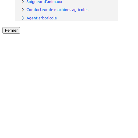
Fermer
Fermer
le détail de l'offre
/
Offre
sur
Offre précéden