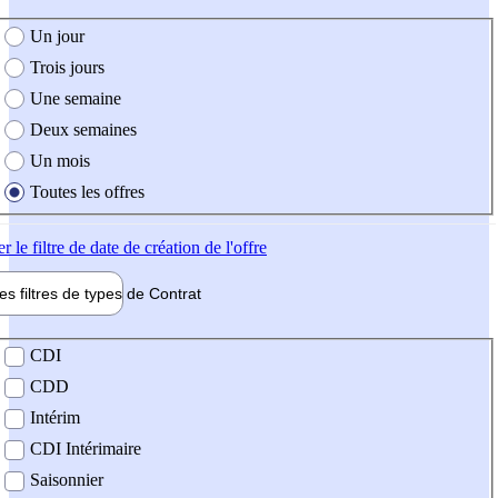
e création de l'offre
Un jour
Trois jours
Une semaine
Deux semaines
Un mois
Toutes les offres
er
le filtre de date de création de l'offre
les filtres de types de
Contrat
de contrat
CDI
CDD
Intérim
CDI Intérimaire
Saisonnier