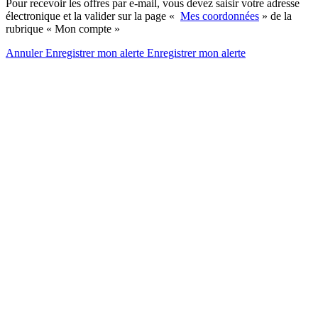
Pour recevoir les offres par e-mail, vous devez saisir votre adresse
électronique et la valider sur la page «
Mes coordonnées
» de la
rubrique « Mon compte »
Annuler
Enregistrer mon alerte
Enregistrer
mon alerte