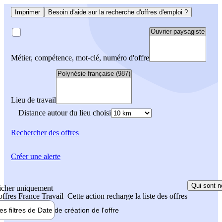
Imprimer
Besoin d'aide sur la recherche d'offres d'emploi ?
Métier, compétence, mot-clé, numéro d'offre
Lieu de travail
Distance autour du lieu choisi
Rechercher
des offres
Créer une alerte
Qui sont n
icher uniquement
 offres France Travail
Cette action recharge la liste des offres
les filtres de
Date de création
de l'offre