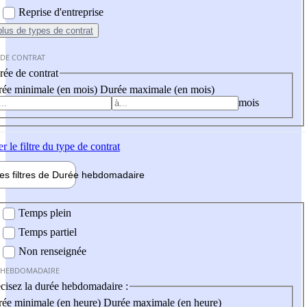
Reprise d'entreprise
plus
de types de contrat
 DE CONTRAT
ée de contrat
ée minimale (en mois)
Durée maximale (en mois)
mois
er
le filtre du type de contrat
les filtres de
Durée hebdo
madaire
 hebdomadaire
Temps plein
Temps partiel
Non renseignée
 HEBDOMADAIRE
cisez la durée hebdomadaire :
ée minimale (en heure)
Durée maximale (en heure)