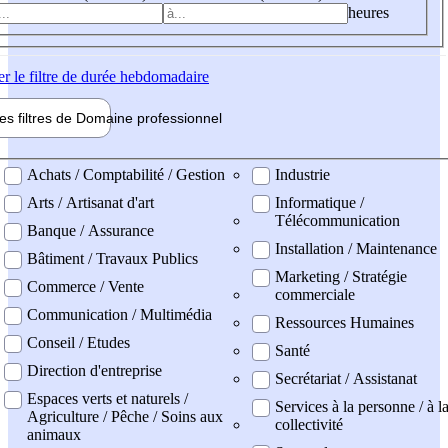
heures
er
le filtre de durée hebdomadaire
les filtres de
Domaine pro
fessionnel
ne professionel
Achats / Comptabilité / Gestion
Industrie
Arts / Artisanat d'art
Informatique /
Télécommunication
Banque / Assurance
Installation / Maintenance
Bâtiment / Travaux Publics
Marketing / Stratégie
Commerce / Vente
commerciale
Communication / Multimédia
Ressources Humaines
Conseil / Etudes
Santé
Direction d'entreprise
Secrétariat / Assistanat
Espaces verts et naturels /
Services à la personne / à l
Agriculture / Pêche / Soins aux
collectivité
animaux