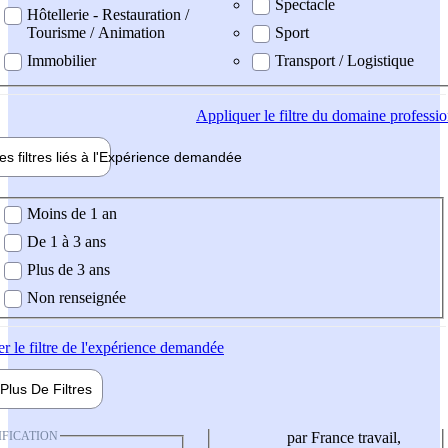
Spectacle
Hôtellerie - Restauration /
Tourisme / Animation
Sport
Immobilier
Transport / Logistique
Appliquer
le filtre du domaine professi
es filtres liés à l'
Expérience
demandée
ience demandée
Moins de 1 an
De 1 à 3 ans
Plus de 3 ans
Non renseignée
er
le filtre de l'expérience demandée
Plus De
Filtres
IFICATION
par France travail,