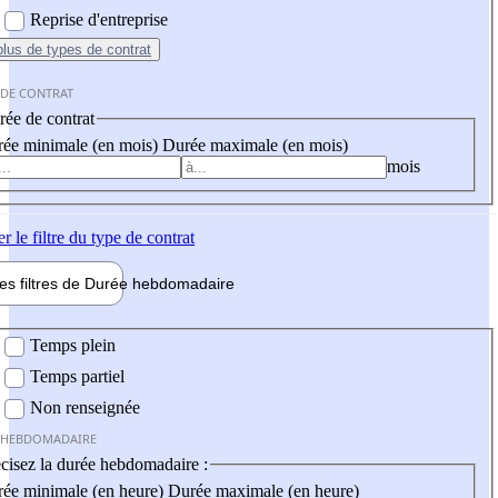
Reprise d'entreprise
plus
de types de contrat
 DE CONTRAT
ée de contrat
ée minimale (en mois)
Durée maximale (en mois)
mois
er
le filtre du type de contrat
les filtres de
Durée hebdo
madaire
 hebdomadaire
Temps plein
Temps partiel
Non renseignée
 HEBDOMADAIRE
cisez la durée hebdomadaire :
ée minimale (en heure)
Durée maximale (en heure)