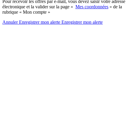
Pour recevoir les offres par e-mail, vous devez saisir votre adresse
électronique et la valider sur la page «
Mes coordonnées
» de la
rubrique « Mon compte »
Annuler
Enregistrer mon alerte
Enregistrer
mon alerte