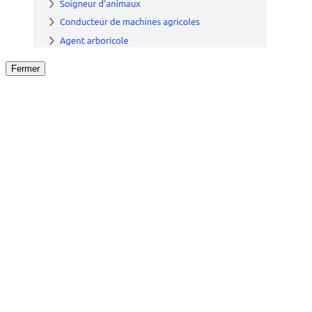
Fermer
Fermer
le détail de l'offre
/
Offre
sur
Offre précéden