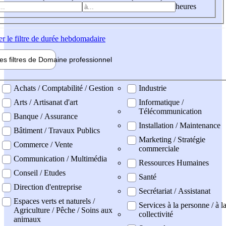
heures
er
le filtre de durée hebdomadaire
les filtres de
Domaine pro
fessionnel
ne professionel
Achats / Comptabilité / Gestion
Industrie
Arts / Artisanat d'art
Informatique /
Télécommunication
Banque / Assurance
Installation / Maintenance
Bâtiment / Travaux Publics
Marketing / Stratégie
Commerce / Vente
commerciale
Communication / Multimédia
Ressources Humaines
Conseil / Etudes
Santé
Direction d'entreprise
Secrétariat / Assistanat
Espaces verts et naturels /
Services à la personne / à l
Agriculture / Pêche / Soins aux
collectivité
animaux