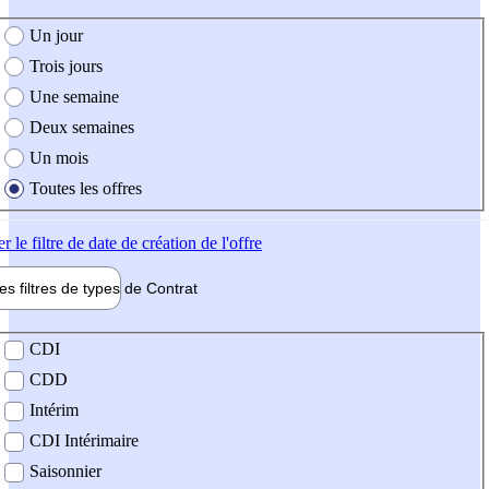
e création de l'offre
Un jour
Trois jours
Une semaine
Deux semaines
Un mois
Toutes les offres
er
le filtre de date de création de l'offre
les filtres de types de
Contrat
de contrat
CDI
CDD
Intérim
CDI Intérimaire
Saisonnier