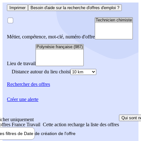
Imprimer
Besoin d'aide sur la recherche d'offres d'emploi ?
Métier, compétence, mot-clé, numéro d'offre
Lieu de travail
Distance autour du lieu choisi
Rechercher
des offres
Créer une alerte
Qui sont n
icher uniquement
 offres France Travail
Cette action recharge la liste des offres
les filtres de
Date de création
de l'offre