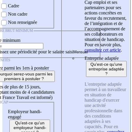
Cap emploi et ses
Cadre
partenaires pour ses
actions concrètes en
Non cadre
faveur du recrutement,
Non renseignée
de l’intégration et de
l’accompagnement de
IRE BRUT MINIMUM
ses collaborateurs en
situation de handicap.
re minimum
Pour en savoir plus,
consultez cet article
.
ssez une périodicité pour le salaire saisi
Entreprise adaptée
NITÉS
Qu'est-ce qu'une
z parmi les 1ers à postuler
entreprise adaptée
?
urquoi serez-vous parmi les
premiers à postuler ?
L'entreprise adaptée
es de plus de 15 jours,
permet à un travailleur
tant moins de 4 candidatures
en situation de
t France Travail est informé)
handicap d'exercer
ICAP
une activité
professionnelle dans
Employeur handi-
des conditions
engagé
adaptées à ses
Qu'est-ce qu'un
capacités. Pour en
employeur handi-
savoir plus,
consultez