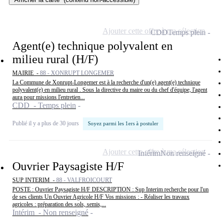
Ajouter cette offre à ma sélection
CDD
Temps plein
Agent(e) technique polyvalent en
milieu rural (H/F)
MAIRIE -
88 - XONRUPT LONGEMER
La Commune de Xonrupt-Longemer est à la recherche d'un(e) agent(e) technique
polyvalent(e) en milieu rural . Sous la directive du maire ou du chef d'équipe, l'agent
aura pour missions l'entretien...
CDD - Temps plein
Publié il y a plus de 30 jours
Soyez parmi les 1ers à postuler
Ajouter cette offre à ma sélection
Intérim
Non renseigné
Ouvrier Paysagiste H/F
SUP INTERIM -
88 - VALFROICOURT
POSTE : Ouvrier Paysagiste H/F DESCRIPTION : Sup Interim recherche pour l'un
de ses clients Un Ouvrier Agricole H/F Vos missions : - Réaliser les travaux
agricoles : préparation des sols, semis,...
Intérim - Non renseigné