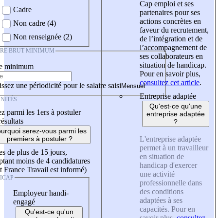
Cap emploi et ses
Cadre
partenaires pour ses
actions concrètes en
Non cadre (4)
faveur du recrutement,
Non renseignée (2)
de l’intégration et de
l’accompagnement de
IRE BRUT MINIMUM
ses collaborateurs en
situation de handicap.
re minimum
Pour en savoir plus,
consultez cet article
.
ssez une périodicité pour le salaire saisi
Entreprise adaptée
NITÉS
Qu'est-ce qu'une
z parmi les 1ers à postuler
entreprise adaptée
résultats
?
urquoi serez-vous parmi les
L'entreprise adaptée
premiers à postuler ?
permet à un travailleur
es de plus de 15 jours,
en situation de
tant moins de 4 candidatures
handicap d'exercer
t France Travail est informé)
une activité
ICAP
professionnelle dans
des conditions
Employeur handi-
adaptées à ses
engagé
capacités. Pour en
Qu'est-ce qu'un
savoir plus,
consultez