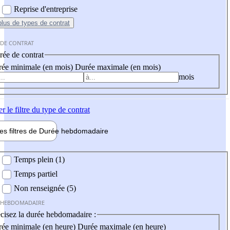
Reprise d'entreprise
plus
de types de contrat
 DE CONTRAT
ée de contrat
ée minimale (en mois)
Durée maximale (en mois)
mois
er
le filtre du type de contrat
les filtres de
Durée hebdo
madaire
 hebdomadaire
Temps plein (1)
Temps partiel
Non renseignée (5)
 HEBDOMADAIRE
cisez la durée hebdomadaire :
ée minimale (en heure)
Durée maximale (en heure)