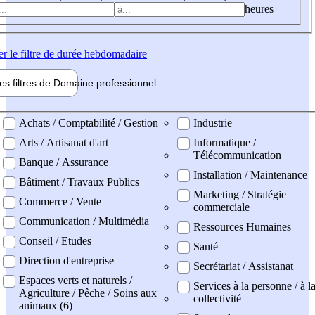
heures
er
le filtre de durée hebdomadaire
les filtres de
Domaine pro
fessionnel
ne professionel
Achats / Comptabilité / Gestion
Industrie
Arts / Artisanat d'art
Informatique /
Télécommunication
Banque / Assurance
Installation / Maintenance
Bâtiment / Travaux Publics
Marketing / Stratégie
Commerce / Vente
commerciale
Communication / Multimédia
Ressources Humaines
Conseil / Etudes
Santé
Direction d'entreprise
Secrétariat / Assistanat
Espaces verts et naturels /
Services à la personne / à l
Agriculture / Pêche / Soins aux
collectivité
animaux (6)