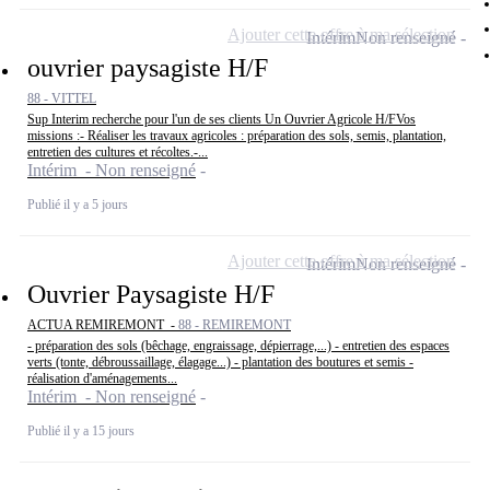
Ajouter cette offre à ma sélection
Intérim
Non renseigné
ouvrier paysagiste H/F
88 - VITTEL
Sup Interim recherche pour l'un de ses clients Un Ouvrier Agricole H/FVos
missions :- Réaliser les travaux agricoles : préparation des sols, semis, plantation,
entretien des cultures et récoltes.-...
Intérim - Non renseigné
Publié il y a 5 jours
Ajouter cette offre à ma sélection
Intérim
Non renseigné
Ouvrier Paysagiste H/F
ACTUA REMIREMONT -
88 - REMIREMONT
- préparation des sols (bêchage, engraissage, dépierrage,...) - entretien des espaces
verts (tonte, débroussaillage, élagage...) - plantation des boutures et semis -
réalisation d'aménagements...
Intérim - Non renseigné
Publié il y a 15 jours