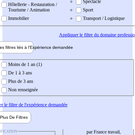
Spectacle
Hôtellerie - Restauration /
Tourisme / Animation
Sport
Immobilier
Transport / Logistique
Appliquer
le filtre du domaine professi
es filtres liés à l'
Expérience
demandée
ience demandée
Moins de 1 an (1)
De 1 à 3 ans
Plus de 3 ans
Non renseignée
er
le filtre de l'expérience demandée
Plus De
Filtres
IFICATION
par France travail,