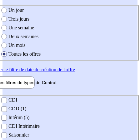
e création de l'offre
Un jour
Trois jours
Une semaine
Deux semaines
Un mois
Toutes les offres
er
le filtre de date de création de l'offre
les filtres de types de
Contrat
de contrat
CDI
CDD (1)
Intérim (5)
CDI Intérimaire
Saisonnier