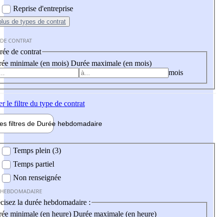
Reprise d'entreprise
plus
de types de contrat
 DE CONTRAT
ée de contrat
ée minimale (en mois)
Durée maximale (en mois)
mois
er
le filtre du type de contrat
les filtres de
Durée hebdo
madaire
 hebdomadaire
Temps plein (3)
Temps partiel
Non renseignée
 HEBDOMADAIRE
cisez la durée hebdomadaire :
ée minimale (en heure)
Durée maximale (en heure)