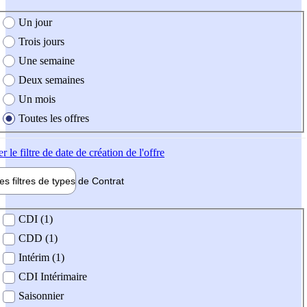
e création de l'offre
Un jour
Trois jours
Une semaine
Deux semaines
Un mois
Toutes les offres
er
le filtre de date de création de l'offre
les filtres de types de
Contrat
de contrat
CDI (1)
CDD (1)
Intérim (1)
CDI Intérimaire
Saisonnier