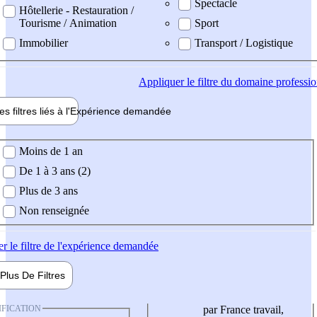
Spectacle
Hôtellerie - Restauration /
Tourisme / Animation
Sport
Immobilier
Transport / Logistique
Appliquer
le filtre du domaine professi
es filtres liés à l'
Expérience
demandée
ience demandée
Moins de 1 an
De 1 à 3 ans (2)
Plus de 3 ans
Non renseignée
er
le filtre de l'expérience demandée
Plus De
Filtres
IFICATION
par France travail,