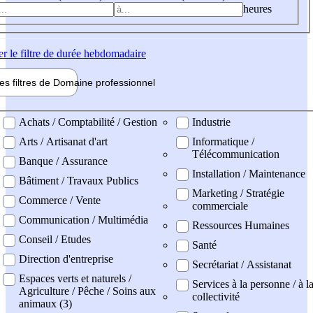
heures
er
le filtre de durée hebdomadaire
les filtres de
Domaine pro
fessionnel
ne professionel
Achats / Comptabilité / Gestion
Industrie
Arts / Artisanat d'art
Informatique /
Télécommunication
Banque / Assurance
Installation / Maintenance
Bâtiment / Travaux Publics
Marketing / Stratégie
Commerce / Vente
commerciale
Communication / Multimédia
Ressources Humaines
Conseil / Etudes
Santé
Direction d'entreprise
Secrétariat / Assistanat
Espaces verts et naturels /
Services à la personne / à l
Agriculture / Pêche / Soins aux
collectivité
animaux (3)