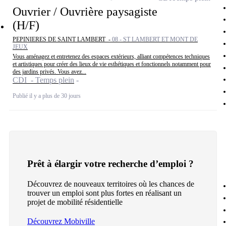
Ouvrier / Ouvrière paysagiste
(H/F)
PEPINIERES DE SAINT LAMBERT -
08 - ST LAMBERT ET MONT DE
JEUX
Vous aménagez et entretenez des espaces extérieurs, alliant compétences techniques
et artistiques pour créer des lieux de vie esthétiques et fonctionnels notamment pour
des jardins privés. Vous avez...
CDI - Temps plein
Publié il y a plus de 30 jours
Prêt à élargir votre recherche d’emploi ?
Découvrez de nouveaux territoires où les chances de
trouver un emploi sont plus fortes en réalisant un
projet de mobilité résidentielle
Découvrez Mobiville