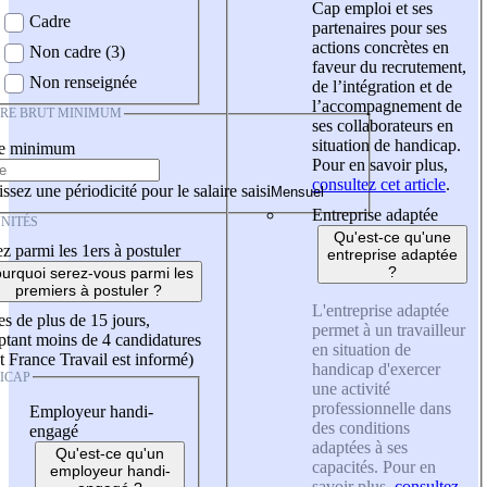
Cap emploi et ses
Cadre
partenaires pour ses
actions concrètes en
Non cadre (3)
faveur du recrutement,
Non renseignée
de l’intégration et de
l’accompagnement de
IRE BRUT MINIMUM
ses collaborateurs en
situation de handicap.
re minimum
Pour en savoir plus,
consultez cet article
.
ssez une périodicité pour le salaire saisi
Entreprise adaptée
NITÉS
Qu'est-ce qu'une
z parmi les 1ers à postuler
entreprise adaptée
?
urquoi serez-vous parmi les
premiers à postuler ?
L'entreprise adaptée
es de plus de 15 jours,
permet à un travailleur
tant moins de 4 candidatures
en situation de
t France Travail est informé)
handicap d'exercer
ICAP
une activité
professionnelle dans
Employeur handi-
des conditions
engagé
adaptées à ses
Qu'est-ce qu'un
capacités. Pour en
employeur handi-
savoir plus,
consultez