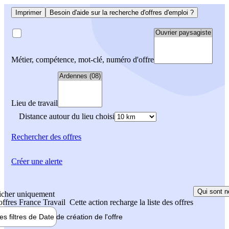
Imprimer
Besoin d'aide sur la recherche d'offres d'emploi ?
Métier, compétence, mot-clé, numéro d'offre
Lieu de travail
Distance autour du lieu choisi
Rechercher
des offres
Créer une alerte
Qui sont n
icher uniquement
 offres France Travail
Cette action recharge la liste des offres
les filtres de
Date de création
de l'offre