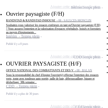
Ajouter cette offre à ma sélection
Intérim
Temps plein
Ouvrier paysagiste (F/H)
RANDSTAD & RANDSTAD INHOUSE -
08 - SAULCES-MONCLIN
Souhaitez-vous valoriser les espaces extérieurs en tant qu'Ouvrier paysagiste (F/H)
? Vous assurez l'entretien et la valorisation d'espaces végétalisés, boisés et forestiers
au moyen d'équipements...
Intérim - Temps plein
Publié il y a 8 jours
Ajouter cette offre à ma sélection
CDD
Temps plein
OUVRIER PAYSAGISTE (H/F)
OFFICE NATIONAL DES COMBATTANTS ET DES V -
08 - BALAN
Sous la responsabilité du chef d'équipe l'ouvrier(e) effectue l'entretien des espaces
verts, tonte avec tondeuse auto portée, taille de haie, débroussaillage, binage et
désherbage. 38h semaine...
CDD - Temps plein
Publié il y a plus de 30 jours
Ajouter cette offre à ma sélection
CDI
Temps plein