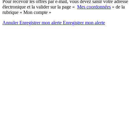
Pour recevoir les offres par e-mail, vous devez saisir votre adresse
électronique et la valider sur la page «
Mes coordonnées
» de la
rubrique « Mon compte »
Annuler
Enregistrer mon alerte
Enregistrer
mon alerte