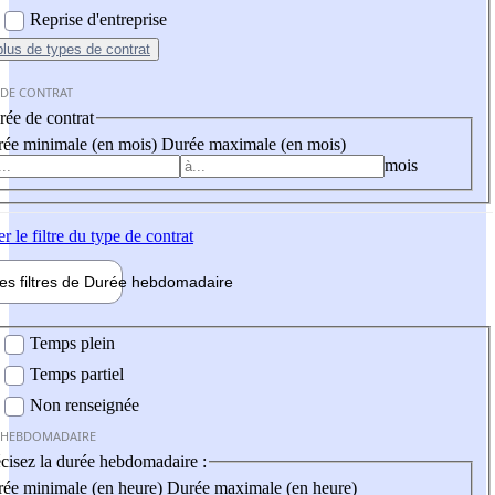
Reprise d'entreprise
plus
de types de contrat
 DE CONTRAT
ée de contrat
ée minimale (en mois)
Durée maximale (en mois)
mois
er
le filtre du type de contrat
les filtres de
Durée hebdo
madaire
 hebdomadaire
Temps plein
Temps partiel
Non renseignée
 HEBDOMADAIRE
cisez la durée hebdomadaire :
ée minimale (en heure)
Durée maximale (en heure)