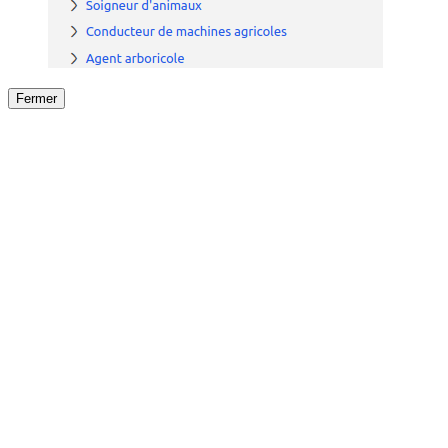
Fermer
Fermer
le détail de l'offre
/
Offre
sur
Offre précéden