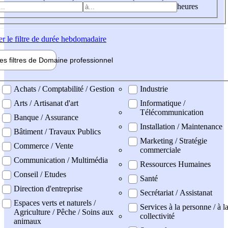
heures
er
le filtre de durée hebdomadaire
les filtres de
Domaine pro
fessionnel
ne professionel
Achats / Comptabilité / Gestion
Industrie
Arts / Artisanat d'art
Informatique /
Télécommunication
Banque / Assurance
Installation / Maintenance
Bâtiment / Travaux Publics
Marketing / Stratégie
Commerce / Vente
commerciale
Communication / Multimédia
Ressources Humaines
Conseil / Etudes
Santé
Direction d'entreprise
Secrétariat / Assistanat
Espaces verts et naturels /
Services à la personne / à l
Agriculture / Pêche / Soins aux
collectivité
animaux