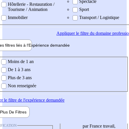
Spectacle
Hôtellerie - Restauration /
Tourisme / Animation
Sport
Immobilier
Transport / Logistique
Appliquer
le filtre du domaine professi
es filtres liés à l'
Expérience
demandée
ience demandée
Moins de 1 an
De 1 à 3 ans
Plus de 3 ans
Non renseignée
er
le filtre de l'expérience demandée
Plus De
Filtres
IFICATION
par France travail,