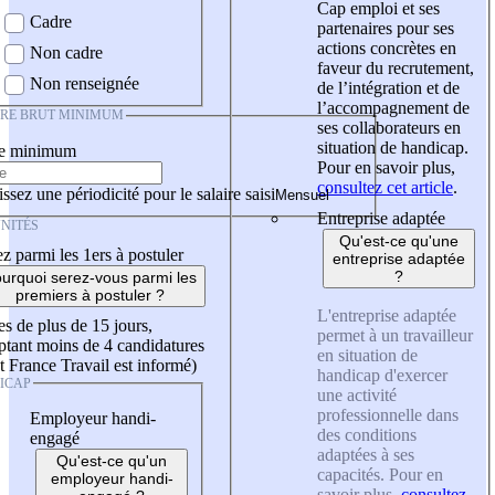
Cap emploi et ses
Cadre
partenaires pour ses
actions concrètes en
Non cadre
faveur du recrutement,
Non renseignée
de l’intégration et de
l’accompagnement de
IRE BRUT MINIMUM
ses collaborateurs en
situation de handicap.
re minimum
Pour en savoir plus,
consultez cet article
.
ssez une périodicité pour le salaire saisi
Entreprise adaptée
NITÉS
Qu'est-ce qu'une
z parmi les 1ers à postuler
entreprise adaptée
?
urquoi serez-vous parmi les
premiers à postuler ?
L'entreprise adaptée
es de plus de 15 jours,
permet à un travailleur
tant moins de 4 candidatures
en situation de
t France Travail est informé)
handicap d'exercer
ICAP
une activité
professionnelle dans
Employeur handi-
des conditions
engagé
adaptées à ses
Qu'est-ce qu'un
capacités. Pour en
employeur handi-
savoir plus,
consultez