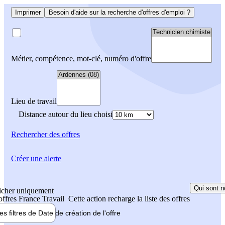
Imprimer
Besoin d'aide sur la recherche d'offres d'emploi ?
Métier, compétence, mot-clé, numéro d'offre
Lieu de travail
Distance autour du lieu choisi
Rechercher
des offres
Créer une alerte
Qui sont n
icher uniquement
 offres France Travail
Cette action recharge la liste des offres
les filtres de
Date de création
de l'offre