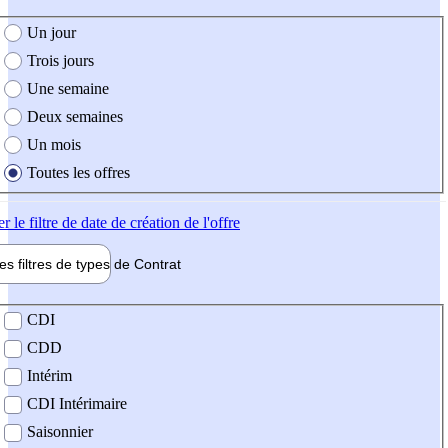
e création de l'offre
Un jour
Trois jours
Une semaine
Deux semaines
Un mois
Toutes les offres
er
le filtre de date de création de l'offre
les filtres de types de
Contrat
de contrat
CDI
CDD
Intérim
CDI Intérimaire
Saisonnier