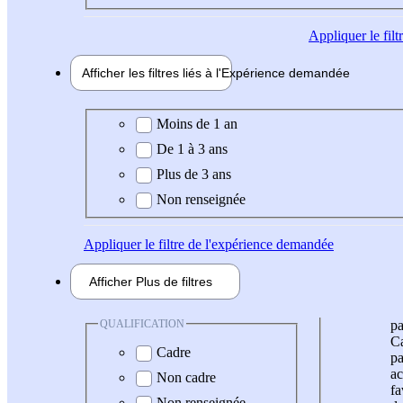
Appliquer
le fil
Afficher les filtres liés à l'
Expérience
demandée
Expérience demandée
Moins de 1 an
De 1 à 3 ans
Plus de 3 ans
Non renseignée
Appliquer
le filtre de l'expérience demandée
Afficher
Plus de
filtres
QUALIFICATION
pa
Ca
Cadre
pa
ac
Non cadre
fa
Non renseignée