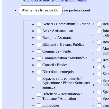
Appliquer
le filtre de durée hebdomadaire
Afficher les filtres de
Domaine pro
fessionnel
Domaine professionel
Achats / Comptabilité / Gestion
Indu
Arts / Artisanat d'art
Info
Tél
Banque / Assurance
Inst
Bâtiment / Travaux Publics
Mark
Commerce / Vente
com
Communication / Multimédia
Res
Conseil / Etudes
San
Direction d'entreprise
Secr
Espaces verts et naturels /
Serv
Agriculture / Pêche / Soins aux
coll
animaux
Spe
Hôtellerie - Restauration /
Tourisme / Animation
Spo
Immobilier
Tran