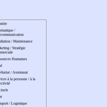
strie
rmatique /
écommunication
allation / Maintenance
eting / Stratégie
merciale
sources Humaines
té
étariat / Assistanat
ices à la personne / à la
ectivité
ctacle
rt
sport / Logistique