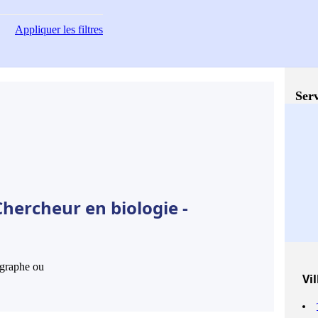
Appliquer
les filtres
Serv
hercheur en biologie -
hographe ou
Vil