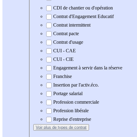
CDI de chantier ou d'opération
Contrat d'Engagement Educatif
Contrat intermittent
Contrat pacte
Contrat d'usage
CUI - CAE
CUI - CIE
Engagement à servir dans la réserve
Franchise
Insertion par l'activ.éco.
Portage salarial
Profession commerciale
Profession libérale
Reprise d'entreprise
Voir plus
de types de contrat