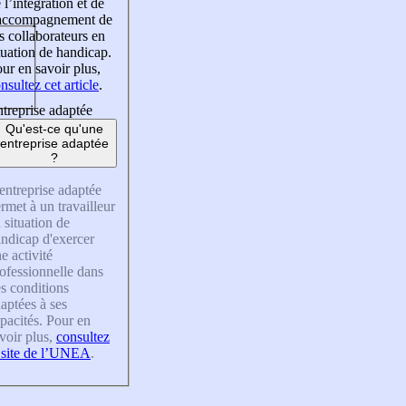
 l’intégration et de
’accompagnement de
s collaborateurs en
tuation de handicap.
ur en savoir plus,
nsultez cet article
.
treprise adaptée
Qu'est-ce qu'une
entreprise adaptée
?
entreprise adaptée
rmet à un travailleur
 situation de
ndicap d'exercer
e activité
ofessionnelle dans
s conditions
aptées à ses
pacités. Pour en
voir plus,
consultez
 site de l’UNEA
.