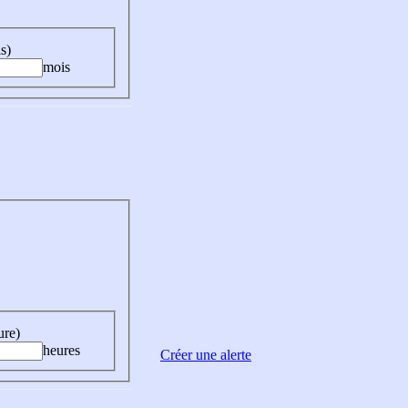
s)
mois
ure)
heures
Créer une alerte