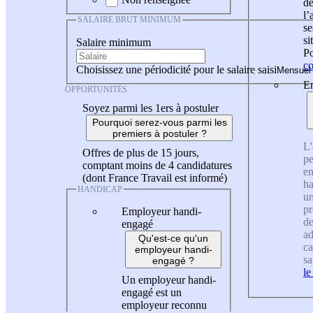
de
l
SALAIRE BRUT MINIMUM
se
si
Salaire minimum
Po
co
Choisissez une périodicité pour le salaire saisi
En
OPPORTUNITÉS
Soyez parmi les 1ers à postuler
Pourquoi serez-vous parmi les
premiers à postuler ?
L'
Offres de plus de 15 jours,
pe
comptant moins de 4 candidatures
en
(dont France Travail est informé)
ha
HANDICAP
un
pr
Employeur handi-
de
engagé
ad
Qu'est-ce qu'un
ca
employeur handi-
sa
engagé ?
le
Un employeur handi-
engagé est un
employeur reconnu