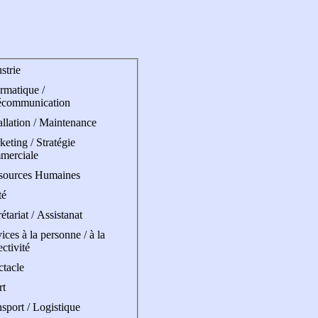
strie
rmatique /
écommunication
allation / Maintenance
eting / Stratégie
merciale
sources Humaines
té
étariat / Assistanat
ices à la personne / à la
ectivité
ctacle
rt
sport / Logistique