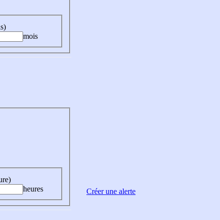
s)
mois
ure)
heures
Créer une alerte