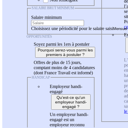
de
l
SALAIRE BRUT MINIMUM
se
si
Salaire minimum
Po
co
Choisissez une périodicité pour le salaire saisi
En
OPPORTUNITÉS
Soyez parmi les 1ers à postuler
Pourquoi serez-vous parmi les
premiers à postuler ?
L'
Offres de plus de 15 jours,
pe
comptant moins de 4 candidatures
en
(dont France Travail est informé)
ha
HANDICAP
un
pr
Employeur handi-
de
engagé
ad
Qu'est-ce qu'un
ca
employeur handi-
sa
engagé ?
le
Un employeur handi-
engagé est un
employeur reconnu