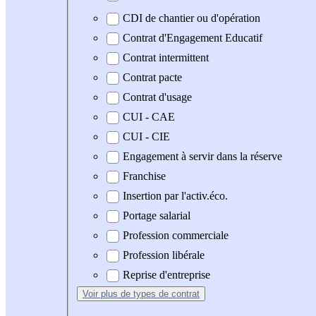
CDI de chantier ou d'opération
Contrat d'Engagement Educatif
Contrat intermittent
Contrat pacte
Contrat d'usage
CUI - CAE
CUI - CIE
Engagement à servir dans la réserve
Franchise
Insertion par l'activ.éco.
Portage salarial
Profession commerciale
Profession libérale
Reprise d'entreprise
Voir plus
de types de contrat