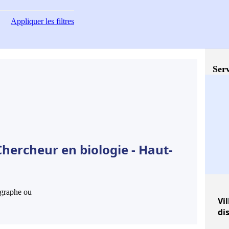
Appliquer
les filtres
Serv
hercheur en biologie - Haut-
hographe ou
Vil
di