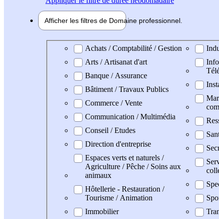
Appliquer
le filtre de durée hebdomadaire
Afficher les filtres de
Domaine pro
fessionnel
Domaine professionel
Achats / Comptabilité / Gestion
Indu
Arts / Artisanat d'art
Info
Tél
Banque / Assurance
Inst
Bâtiment / Travaux Publics
Mark
Commerce / Vente
com
Communication / Multimédia
Res
Conseil / Etudes
San
Direction d'entreprise
Secr
Espaces verts et naturels /
Serv
Agriculture / Pêche / Soins aux
coll
animaux
Spe
Hôtellerie - Restauration /
Tourisme / Animation
Spo
Immobilier
Tran