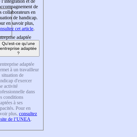
 l’intégration et de
’accompagnement de
s collaborateurs en
tuation de handicap.
ur en savoir plus,
nsultez cet article
.
treprise adaptée
Qu'est-ce qu'une
entreprise adaptée
?
entreprise adaptée
rmet à un travailleur
 situation de
ndicap d'exercer
e activité
ofessionnelle dans
s conditions
aptées à ses
pacités. Pour en
voir plus,
consultez
 site de l’UNEA
.