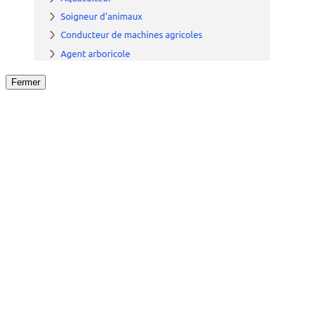
Fermer
Fermer
le détail de l'offre
/
Offre
sur
Offre précéden