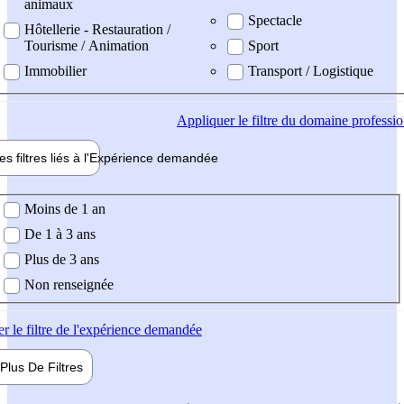
animaux
Spectacle
Hôtellerie - Restauration /
Tourisme / Animation
Sport
Immobilier
Transport / Logistique
Appliquer
le filtre du domaine professi
es filtres liés à l'
Expérience
demandée
ience demandée
Moins de 1 an
De 1 à 3 ans
Plus de 3 ans
Non renseignée
er
le filtre de l'expérience demandée
Plus De
Filtres