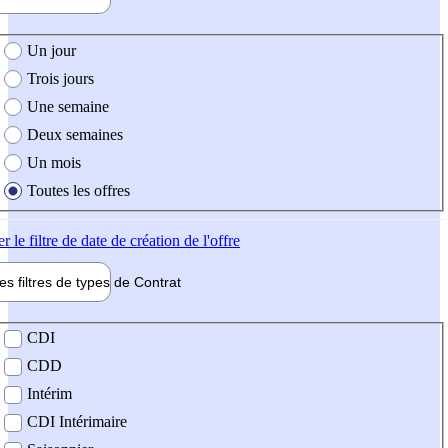
e création de l'offre
Un jour
Trois jours
Une semaine
Deux semaines
Un mois
Toutes les offres
er
le filtre de date de création de l'offre
les filtres de types de
Contrat
de contrat
CDI
CDD
Intérim
CDI Intérimaire