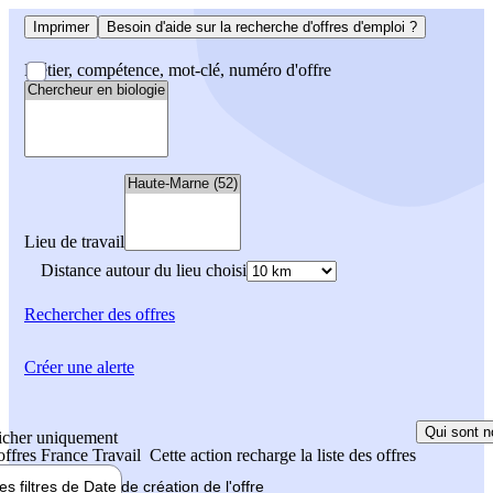
Imprimer
Besoin d'aide sur la recherche d'offres d'emploi ?
Métier, compétence, mot-clé, numéro d'offre
Lieu de travail
Distance autour du lieu choisi
Rechercher
des offres
Créer une alerte
Qui sont n
icher uniquement
 offres France Travail
Cette action recharge la liste des offres
les filtres de
Date de création
de l'offre