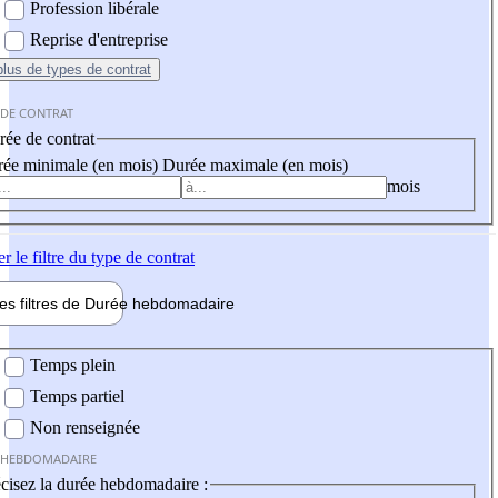
Profession libérale
Reprise d'entreprise
plus
de types de contrat
 DE CONTRAT
ée de contrat
ée minimale (en mois)
Durée maximale (en mois)
mois
er
le filtre du type de contrat
les filtres de
Durée hebdo
madaire
 hebdomadaire
Temps plein
Temps partiel
Non renseignée
 HEBDOMADAIRE
cisez la durée hebdomadaire :