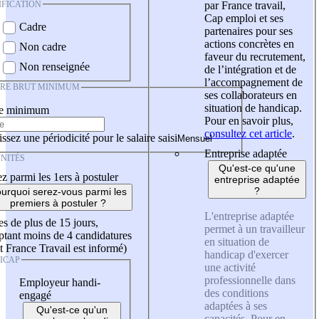
IFICATION
par France travail,
Cap emploi et ses
Cadre
partenaires pour ses
actions concrètes en
Non cadre
faveur du recrutement,
Non renseignée
de l’intégration et de
l’accompagnement de
IRE BRUT MINIMUM
ses collaborateurs en
situation de handicap.
re minimum
Pour en savoir plus,
consultez cet article
.
ssez une périodicité pour le salaire saisi
Entreprise adaptée
NITÉS
Qu'est-ce qu'une
z parmi les 1ers à postuler
entreprise adaptée
?
urquoi serez-vous parmi les
premiers à postuler ?
L'entreprise adaptée
es de plus de 15 jours,
permet à un travailleur
tant moins de 4 candidatures
en situation de
t France Travail est informé)
handicap d'exercer
ICAP
une activité
professionnelle dans
Employeur handi-
des conditions
engagé
adaptées à ses
Qu'est-ce qu'un
capacités. Pour en