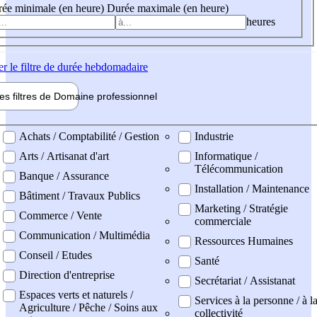
ée minimale (en heure)
Durée maximale (en heure)
heures
er
le filtre de durée hebdomadaire
les filtres de
Domaine pro
fessionnel
ne professionel
Achats / Comptabilité / Gestion
Industrie
Arts / Artisanat d'art
Informatique /
Télécommunication
Banque / Assurance
Installation / Maintenance
Bâtiment / Travaux Publics
Marketing / Stratégie
Commerce / Vente
commerciale
Communication / Multimédia
Ressources Humaines
Conseil / Etudes
Santé
Direction d'entreprise
Secrétariat / Assistanat
Espaces verts et naturels /
Services à la personne / à l
Agriculture / Pêche / Soins aux
collectivité