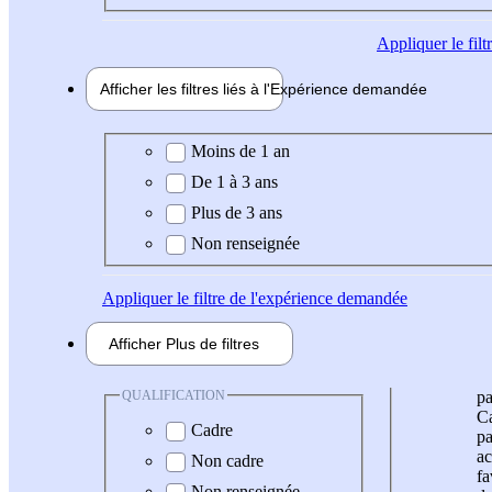
Appliquer
le fil
Afficher les filtres liés à l'
Expérience
demandée
Expérience demandée
Moins de 1 an
De 1 à 3 ans
Plus de 3 ans
Non renseignée
Appliquer
le filtre de l'expérience demandée
Afficher
Plus de
filtres
QUALIFICATION
pa
Ca
Cadre
pa
ac
Non cadre
fa
Non renseignée