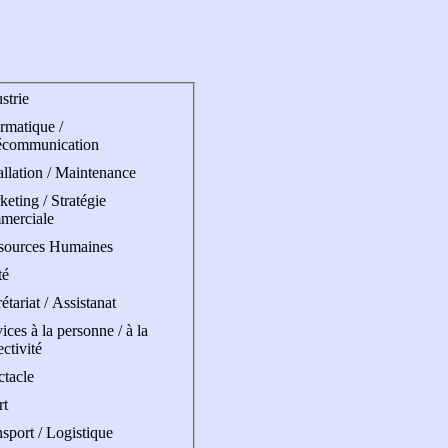
strie
rmatique /
écommunication
allation / Maintenance
eting / Stratégie
merciale
sources Humaines
té
étariat / Assistanat
ices à la personne / à la
ectivité
ctacle
rt
sport / Logistique