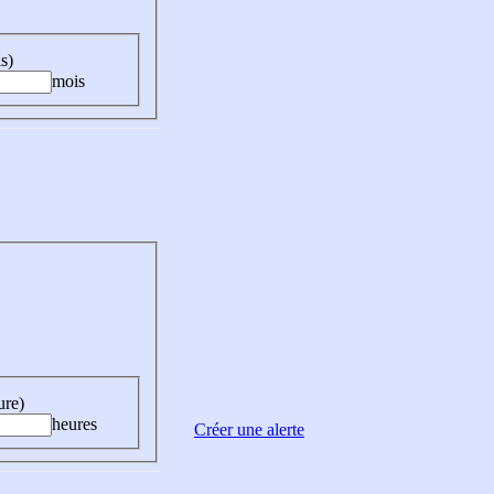
s)
mois
ure)
heures
Créer une alerte