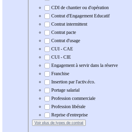
CDI de chantier ou d'opération
Contrat d'Engagement Educatif
Contrat intermittent
Contrat pacte
Contrat d'usage
CUI - CAE
CUI - CIE
Engagement à servir dans la réserve
Franchise
Insertion par l'activ.éco.
Portage salarial
Profession commerciale
Profession libérale
Reprise d'entreprise
Voir plus
de types de contrat