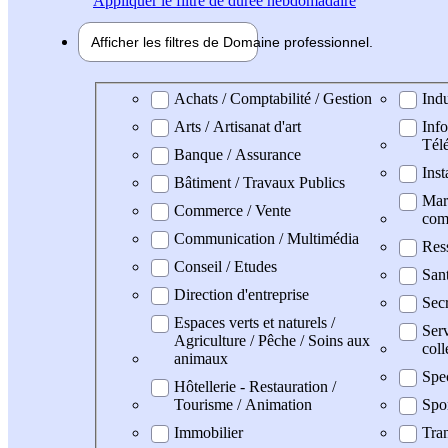
Appliquer
le filtre de durée hebdomadaire
Afficher les filtres de
Domaine pro
fessionnel
Domaine professionel
Achats / Comptabilité / Gestion
Indu
Arts / Artisanat d'art
Info
Tél
Banque / Assurance
Inst
Bâtiment / Travaux Publics
Mark
Commerce / Vente
com
Communication / Multimédia
Res
Conseil / Etudes
San
Direction d'entreprise
Secr
Espaces verts et naturels /
Serv
Agriculture / Pêche / Soins aux
coll
animaux
Spe
Hôtellerie - Restauration /
Tourisme / Animation
Spo
Immobilier
Tran