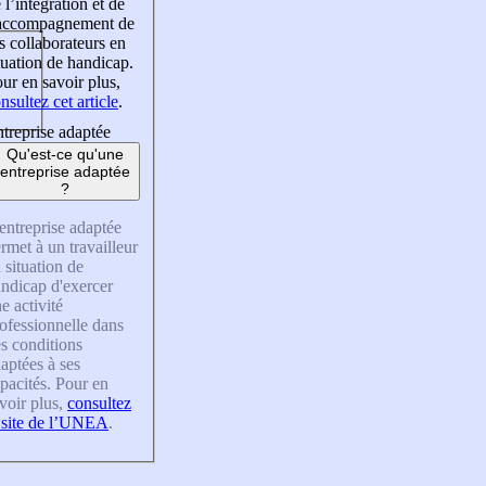
 l’intégration et de
’accompagnement de
s collaborateurs en
tuation de handicap.
ur en savoir plus,
nsultez cet article
.
treprise adaptée
Qu'est-ce qu'une
entreprise adaptée
?
entreprise adaptée
rmet à un travailleur
 situation de
ndicap d'exercer
e activité
ofessionnelle dans
s conditions
aptées à ses
pacités. Pour en
voir plus,
consultez
 site de l’UNEA
.