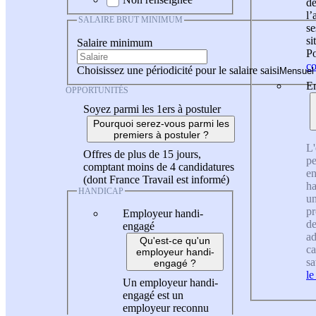
de
l
SALAIRE BRUT MINIMUM
se
si
Salaire minimum
Po
co
Choisissez une périodicité pour le salaire saisi
En
OPPORTUNITÉS
Soyez parmi les 1ers à postuler
Pourquoi serez-vous parmi les
premiers à postuler ?
L'
Offres de plus de 15 jours,
pe
comptant moins de 4 candidatures
en
(dont France Travail est informé)
ha
HANDICAP
un
pr
Employeur handi-
de
engagé
ad
Qu'est-ce qu'un
ca
employeur handi-
sa
engagé ?
le
Un employeur handi-
engagé est un
employeur reconnu