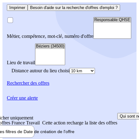
Imprimer
Besoin d'aide sur la recherche d'offres d'emploi ?
Métier, compétence, mot-clé, numéro d'offre
Lieu de travail
Distance autour du lieu choisi
Rechercher
des offres
Créer une alerte
Qui sont n
icher uniquement
 offres France Travail
Cette action recharge la liste des offres
les filtres de
Date de création
de l'offre