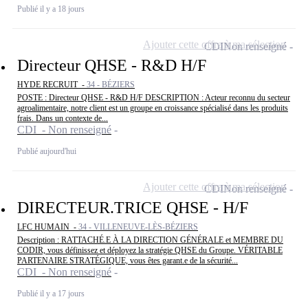
Publié il y a 18 jours
Ajouter cette offre à ma sélection
CDI
Non renseigné
Directeur QHSE - R&D H/F
HYDE RECRUIT -
34 - BÉZIERS
POSTE : Directeur QHSE - R&D H/F DESCRIPTION : Acteur reconnu du secteur
agroalimentaire, notre client est un groupe en croissance spécialisé dans les produits
frais. Dans un contexte de...
CDI - Non renseigné
Publié aujourd'hui
Ajouter cette offre à ma sélection
CDI
Non renseigné
DIRECTEUR.TRICE QHSE - H/F
LFC HUMAIN -
34 - VILLENEUVE-LÈS-BÉZIERS
Description : RATTACHÉ.E À LA DIRECTION GÉNÉRALE et MEMBRE DU
CODIR, vous définissez et déployez la stratégie QHSE du Groupe. VÉRITABLE
PARTENAIRE STRATÉGIQUE, vous êtes garant.e de la sécurité...
CDI - Non renseigné
Publié il y a 17 jours