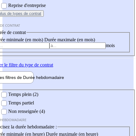
Reprise d'entreprise
plus
de types de contrat
 DE CONTRAT
ée de contrat
ée minimale (en mois)
Durée maximale (en mois)
mois
er
le filtre du type de contrat
les filtres de
Durée hebdo
madaire
 hebdomadaire
Temps plein (2)
Temps partiel
Non renseignée (4)
 HEBDOMADAIRE
cisez la durée hebdomadaire :
ée minimale (en heure)
Durée maximale (en heure)