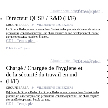
Ajouter cette offre à ma sélection
CDI
Temps plein
Directeur QHSE / R&D (H/F)
GROUPE BARBA -
34 - VILLENEUVE LES BEZIERS
Le Groupe Barba, acteur reconnu dans l'industrie des produits de la mer depuis cinq
générations, connaît aujourd'hui une phase majeure de son développement. Portée
par une croissance rapide en France...
CDI - Temps plein
Publié il y a 23 jours
Ajouter cette offre à ma sélection
CDI
Temps plein
Chargé / Chargée de l'hygiène et
de la sécurité du travail en ind
(H/F)
GROUPE BARBA -
34 - VILLENEUVE LES BEZIERS
Rejoignez le Groupe Barba : Le Groupe Barba, acteur reconnu dans l'industrie des
produits de la mer depuis cinq générations, connaît aujourd'hui une phase majeure
de son développement. Portée par une...
CDI - Temps plein