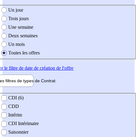
e création de l'offre
Un jour
Trois jours
Une semaine
Deux semaines
Un mois
Toutes les offres
er
le filtre de date de création de l'offre
les filtres de types de
Contrat
de contrat
CDI (6)
CDD
Intérim
CDI Intérimaire
Saisonnier