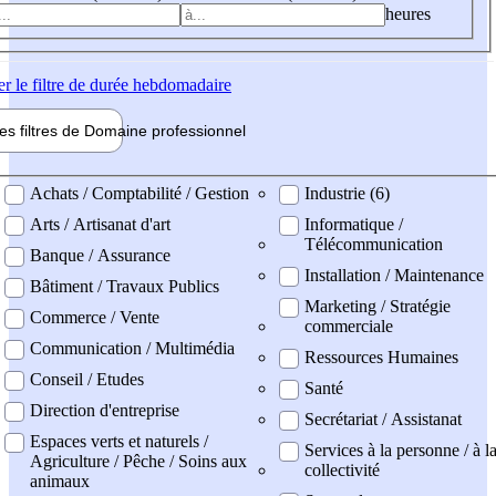
heures
er
le filtre de durée hebdomadaire
les filtres de
Domaine pro
fessionnel
ne professionel
Achats / Comptabilité / Gestion
Industrie (6)
Arts / Artisanat d'art
Informatique /
Télécommunication
Banque / Assurance
Installation / Maintenance
Bâtiment / Travaux Publics
Marketing / Stratégie
Commerce / Vente
commerciale
Communication / Multimédia
Ressources Humaines
Conseil / Etudes
Santé
Direction d'entreprise
Secrétariat / Assistanat
Espaces verts et naturels /
Services à la personne / à l
Agriculture / Pêche / Soins aux
collectivité
animaux