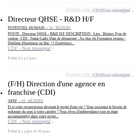
Ajouter cette offre à ma sélection
CDI
Non renseigné
Directeur QHSE - R&D H/F
POTENTIEL HUMAIN -
34 - BÉZIERS
POSTE : Directeur QHSE - R&D H/F DESCRIPTION : Lieu : Béziers Type de
contrat : CDI - Statut Cadre Date de démarrage : Au plus tôt Formation requise :
Diplôme d'Ingénieur ou Bac +5 Expérience...
CDI - Non renseigné
Publié il y a 2 jours
Ajouter cette offre à ma sélection
CDI
Non renseigné
(F/H) Direction d'une agence en
franchise (CDI)
APEF -
34 - BÉZIERS
Et si votre reconversion devenait le projet d'une vie ? Vous ressentez le besoin de
redonner du sens à votre carrière ? Vous rêvez d'indépendance tout en étant
accompagné(e) dans votre projet...
CDI - Non renseigné
Publié il y a plus de 30 jours