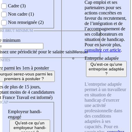
Cap emploi et ses
Cadre (3)
partenaires pour ses
actions concrètes en
Non cadre (1)
faveur du recrutement,
Non renseignée (2)
de l’intégration et de
l’accompagnement de
IRE BRUT MINIMUM
ses collaborateurs en
situation de handicap.
re minimum
Pour en savoir plus,
consultez cet article
.
ssez une périodicité pour le salaire saisi
Entreprise adaptée
NITÉS
Qu'est-ce qu'une
z parmi les 1ers à postuler
entreprise adaptée
?
urquoi serez-vous parmi les
premiers à postuler ?
L'entreprise adaptée
es de plus de 15 jours,
permet à un travailleur
tant moins de 4 candidatures
en situation de
t France Travail est informé)
handicap d'exercer
ICAP
une activité
professionnelle dans
Employeur handi-
des conditions
engagé
adaptées à ses
Qu'est-ce qu'un
capacités. Pour en
employeur handi-
savoir plus,
consultez