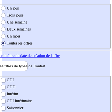
e création de l'offre
Un jour
Trois jours
Une semaine
Deux semaines
Un mois
Toutes les offres
er
le filtre de date de création de l'offre
les filtres de types de
Contrat
de contrat
CDI
CDD
Intérim
CDI Intérimaire
Saisonnier