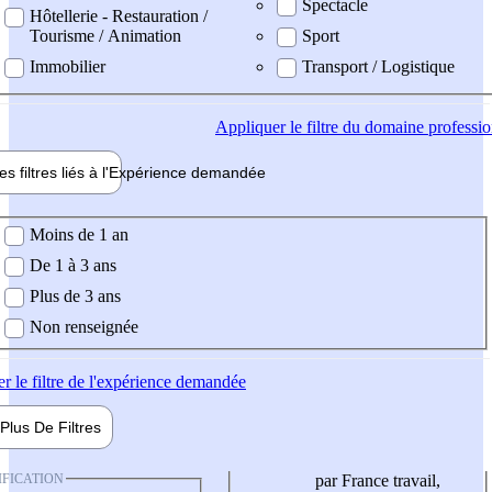
Spectacle
Hôtellerie - Restauration /
Tourisme / Animation
Sport
Immobilier
Transport / Logistique
Appliquer
le filtre du domaine professi
es filtres liés à l'
Expérience
demandée
ience demandée
Moins de 1 an
De 1 à 3 ans
Plus de 3 ans
Non renseignée
er
le filtre de l'expérience demandée
Plus De
Filtres
IFICATION
par France travail,