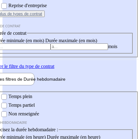
Reprise d'entreprise
plus
de types de contrat
 DE CONTRAT
ée de contrat
ée minimale (en mois)
Durée maximale (en mois)
mois
er
le filtre du type de contrat
les filtres de
Durée hebdo
madaire
 hebdomadaire
Temps plein
Temps partiel
Non renseignée
 HEBDOMADAIRE
cisez la durée hebdomadaire :
ée minimale (en heure)
Durée maximale (en heure)