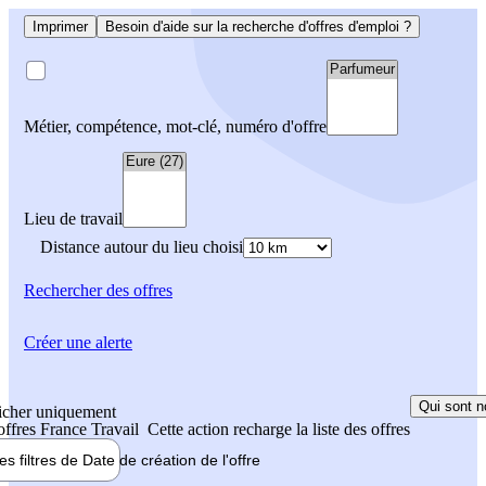
Imprimer
Besoin d'aide sur la recherche d'offres d'emploi ?
Métier, compétence, mot-clé, numéro d'offre
Lieu de travail
Distance autour du lieu choisi
Rechercher
des offres
Créer une alerte
Qui sont n
icher uniquement
 offres France Travail
Cette action recharge la liste des offres
les filtres de
Date de création
de l'offre