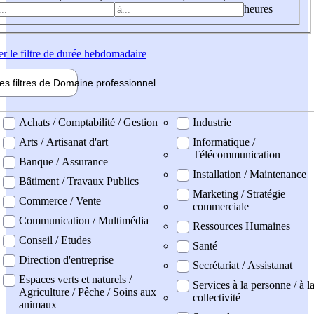
heures
er
le filtre de durée hebdomadaire
les filtres de
Domaine pro
fessionnel
ne professionel
Achats / Comptabilité / Gestion
Industrie
Arts / Artisanat d'art
Informatique /
Télécommunication
Banque / Assurance
Installation / Maintenance
Bâtiment / Travaux Publics
Marketing / Stratégie
Commerce / Vente
commerciale
Communication / Multimédia
Ressources Humaines
Conseil / Etudes
Santé
Direction d'entreprise
Secrétariat / Assistanat
Espaces verts et naturels /
Services à la personne / à l
Agriculture / Pêche / Soins aux
collectivité
animaux