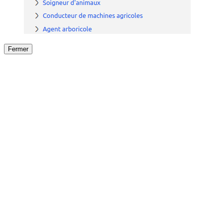
Fermer
Fermer
le détail de l'offre
/
Offre
sur
Offre précéden