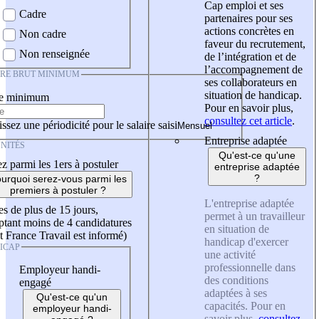
Cap emploi et ses
Cadre
partenaires pour ses
actions concrètes en
Non cadre
faveur du recrutement,
Non renseignée
de l’intégration et de
l’accompagnement de
IRE BRUT MINIMUM
ses collaborateurs en
situation de handicap.
re minimum
Pour en savoir plus,
consultez cet article
.
ssez une périodicité pour le salaire saisi
Entreprise adaptée
NITÉS
Qu'est-ce qu'une
z parmi les 1ers à postuler
entreprise adaptée
?
urquoi serez-vous parmi les
premiers à postuler ?
L'entreprise adaptée
es de plus de 15 jours,
permet à un travailleur
tant moins de 4 candidatures
en situation de
t France Travail est informé)
handicap d'exercer
ICAP
une activité
professionnelle dans
Employeur handi-
des conditions
engagé
adaptées à ses
Qu'est-ce qu'un
capacités. Pour en
employeur handi-
savoir plus,
consultez