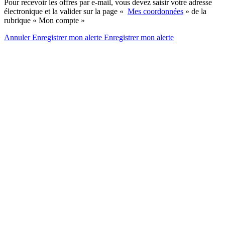
Pour recevoir les offres par e-mail, vous devez saisir votre adresse
électronique et la valider sur la page «
Mes coordonnées
» de la
rubrique « Mon compte »
Annuler
Enregistrer mon alerte
Enregistrer
mon alerte