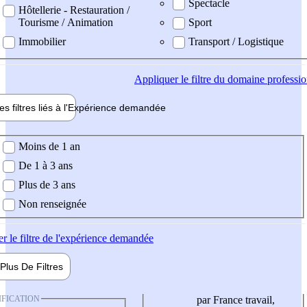
Spectacle
Hôtellerie - Restauration /
Tourisme / Animation
Sport
Immobilier
Transport / Logistique
Appliquer
le filtre du domaine professi
es filtres liés à l'
Expérience
demandée
ience demandée
Moins de 1 an
De 1 à 3 ans
Plus de 3 ans
Non renseignée
er
le filtre de l'expérience demandée
Plus De
Filtres
IFICATION
par France travail,