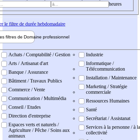
heures
er
le filtre de durée hebdomadaire
les filtres de
Domaine pro
fessionnel
ne professionel
Achats / Comptabilité / Gestion
Industrie
Arts / Artisanat d'art
Informatique /
Télécommunication
Banque / Assurance
Installation / Maintenance
Bâtiment / Travaux Publics
Marketing / Stratégie
Commerce / Vente
commerciale
Communication / Multimédia
Ressources Humaines
Conseil / Etudes
Santé
Direction d'entreprise
Secrétariat / Assistanat
Espaces verts et naturels /
Services à la personne / à l
Agriculture / Pêche / Soins aux
collectivité
animaux