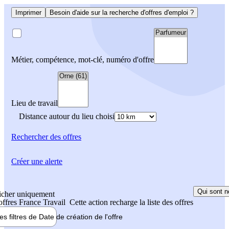
Imprimer
Besoin d'aide sur la recherche d'offres d'emploi ?
Métier, compétence, mot-clé, numéro d'offre
Lieu de travail
Distance autour du lieu choisi
Rechercher
des offres
Créer une alerte
Qui sont n
icher uniquement
 offres France Travail
Cette action recharge la liste des offres
les filtres de
Date de création
de l'offre