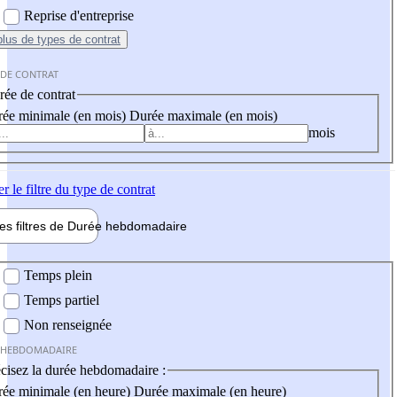
Reprise d'entreprise
plus
de types de contrat
 DE CONTRAT
ée de contrat
ée minimale (en mois)
Durée maximale (en mois)
mois
er
le filtre du type de contrat
les filtres de
Durée hebdo
madaire
 hebdomadaire
Temps plein
Temps partiel
Non renseignée
 HEBDOMADAIRE
cisez la durée hebdomadaire :
ée minimale (en heure)
Durée maximale (en heure)