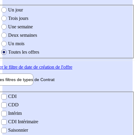
e création de l'offre
Un jour
Trois jours
Une semaine
Deux semaines
Un mois
Toutes les offres
er
le filtre de date de création de l'offre
les filtres de types de
Contrat
de contrat
CDI
CDD
Intérim
CDI Intérimaire
Saisonnier