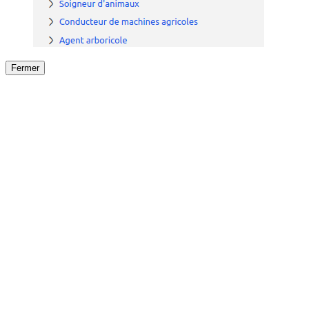
Fermer
Fermer
le détail de l'offre
/
Offre
sur
Offre précéden