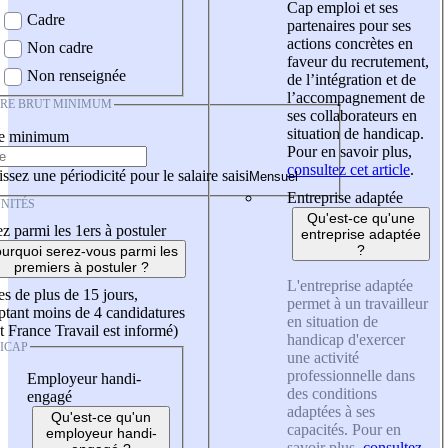
Cap emploi et ses
Cadre
partenaires pour ses
actions concrètes en
Non cadre
faveur du recrutement,
Non renseignée
de l’intégration et de
l’accompagnement de
IRE BRUT MINIMUM
ses collaborateurs en
situation de handicap.
re minimum
Pour en savoir plus,
consultez cet article
.
ssez une périodicité pour le salaire saisi
Entreprise adaptée
NITÉS
Qu'est-ce qu'une
z parmi les 1ers à postuler
entreprise adaptée
?
urquoi serez-vous parmi les
premiers à postuler ?
L'entreprise adaptée
es de plus de 15 jours,
permet à un travailleur
tant moins de 4 candidatures
en situation de
t France Travail est informé)
handicap d'exercer
ICAP
une activité
professionnelle dans
Employeur handi-
des conditions
engagé
adaptées à ses
Qu'est-ce qu'un
capacités. Pour en
employeur handi-
savoir plus,
consultez