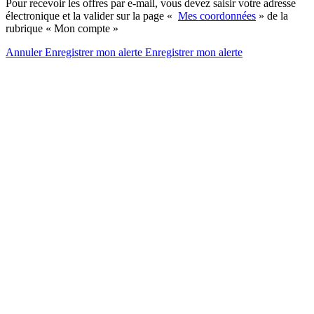
Pour recevoir les offres par e-mail, vous devez saisir votre adresse
électronique et la valider sur la page «
Mes coordonnées
» de la
rubrique « Mon compte »
Annuler
Enregistrer mon alerte
Enregistrer
mon alerte