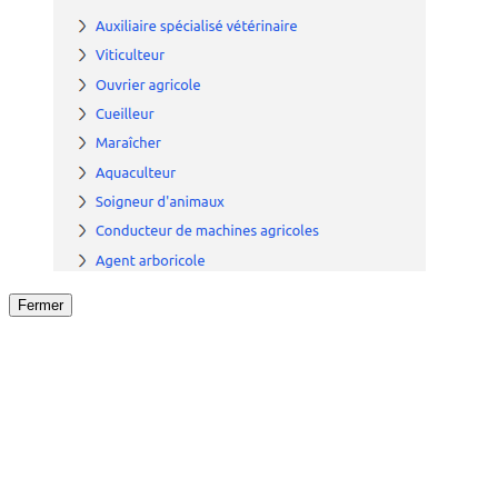
Fermer
Fermer
le détail de l'offre
/
Offre
sur
Offre précéden