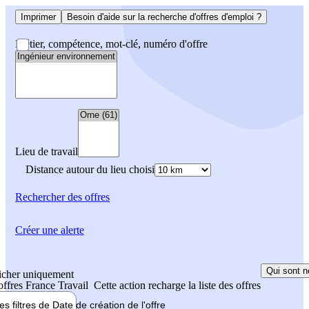
Imprimer
Besoin d'aide sur la recherche d'offres d'emploi ?
Métier, compétence, mot-clé, numéro d'offre
Lieu de travail
Distance autour du lieu choisi
Rechercher
des offres
Créer une alerte
Qui sont n
icher uniquement
 offres France Travail
Cette action recharge la liste des offres
les filtres de
Date de création
de l'offre