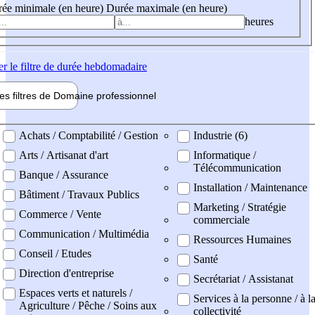
ée minimale (en heure)
Durée maximale (en heure)
heures
er
le filtre de durée hebdomadaire
les filtres de
Domaine pro
fessionnel
ne professionel
Achats / Comptabilité / Gestion
Industrie (6)
Arts / Artisanat d'art
Informatique /
Télécommunication
Banque / Assurance
Installation / Maintenance
Bâtiment / Travaux Publics
Marketing / Stratégie
Commerce / Vente
commerciale
Communication / Multimédia
Ressources Humaines
Conseil / Etudes
Santé
Direction d'entreprise
Secrétariat / Assistanat
Espaces verts et naturels /
Services à la personne / à l
Agriculture / Pêche / Soins aux
collectivité