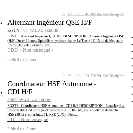
Ajouter cette offre à ma sélection
CDD
Non renseigné
Alternant Ingénieur QSE H/F
ESSITY -
61 - VAL-AU-PERCHE
POSTE : Alternant Ingénieur QSE H/F DESCRIPTION : Alternant Ingénieur QSE
(H/F) Durée 12 mois Spécialiste systèmes Essity Le Theil (61) 15mn de Nogent le
Rotrou, la Ferté Bernard Chez...
CDD - Non renseigné
Publié il y a 17 jours
Ajouter cette offre à ma sélection
CDI
Non renseigné
Coordinateur HSE Autonome -
CDI H/F
SUPPLAY -
61 - ALENÇON
POSTE : Coordinateur HSE Autonome - CDI H/F DESCRIPTION : Rattaché(e) au
Responsable HSE Groupe et membre du CODIR site, vous pilotez la démarche
HSE (80%) et contribuez à la RSE (20%) : Nous...
CDI - Non renseigné
Publié il y a 15 jours