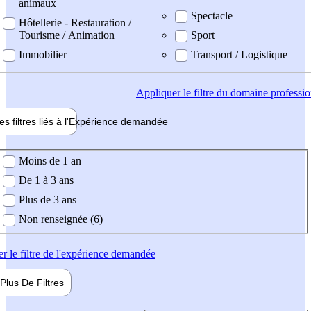
animaux
Spectacle
Hôtellerie - Restauration /
Tourisme / Animation
Sport
Immobilier
Transport / Logistique
Appliquer
le filtre du domaine professi
es filtres liés à l'
Expérience
demandée
ience demandée
Moins de 1 an
De 1 à 3 ans
Plus de 3 ans
Non renseignée (6)
er
le filtre de l'expérience demandée
Plus De
Filtres