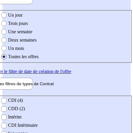
e création de l'offre
Un jour
Trois jours
Une semaine
Deux semaines
Un mois
Toutes les offres
er
le filtre de date de création de l'offre
les filtres de types de
Contrat
de contrat
CDI (4)
CDD (2)
Intérim
CDI Intérimaire