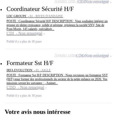
Ajouter cette offre à ma sélection
CDI
Non renseigné
Coordinateur Sécurité H/F
LDC GROUPE -
61 - RIVES D'ANDAINE
POSTE : Coordinateur Sécurité H/F DESCRIPTION : Vous souhaitez intégrer un
groupe en pleine croissance, solide et pérenne, rejoignez la société SNV, Site de
Pont-Morin, 145 salariés, spécialisée...
CDI - Non renseigné
Publié il y a plus de 30 jours
Ajouter cette offre à ma sélection
CDD
Non renseigné
Formateur Sst H/F
IRFA EVOLUTION -
61 - AIGLE
POSTE : Formateur Sst H/F DESCRIPTION : Nous recrutons un formateur SST
(H/F) pour former des professionnels du secteur de la petite enfance en 2026. Vos
missions seront les suivantes : - Animer...
CDD - Non renseigné
Publié il y a plus de 30 jours
Votre avis nous intéresse