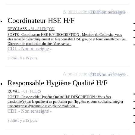
Ajouter cette offre à ma sélection
CDI
Non renseigné
Coordinateur HSE H/F
DEVGLASS -
61 - ALENÇON
POSTE : Coordinateur HSE H/F DESCRIPTION : Membre du Codir site, vous
êtes rattaché hiérarchiquement au Responsable HSE groupe et fonctionnellement au
Directeur de production du site. Vous serez...
CDI - Non renseigné
Publié il y a 15 jours
Ajouter cette offre à ma sélection
CDI
Non renseigné
Responsable Hygiène Qualité H/F
ROVAL -
61 - FLERS
POSTE : Responsable Hygiène Qualité H/F DESCRIPTION : Vous êtes
passionné(e) par la qualité et en particulier par l'hygiène et vous souhaitez intégrer
une entreprise dynamique et en pleine évolution...
CDI - Non renseigné
Publié il y a 15 jours