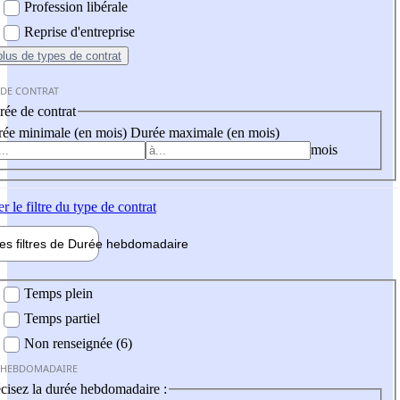
Profession libérale
Reprise d'entreprise
plus
de types de contrat
 DE CONTRAT
ée de contrat
ée minimale (en mois)
Durée maximale (en mois)
mois
er
le filtre du type de contrat
les filtres de
Durée hebdo
madaire
 hebdomadaire
Temps plein
Temps partiel
Non renseignée (6)
 HEBDOMADAIRE
cisez la durée hebdomadaire :