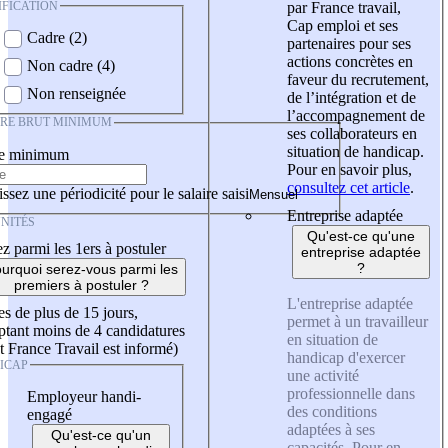
IFICATION
par France travail,
Cap emploi et ses
Cadre (2)
partenaires pour ses
actions concrètes en
Non cadre (4)
faveur du recrutement,
Non renseignée
de l’intégration et de
l’accompagnement de
IRE BRUT MINIMUM
ses collaborateurs en
situation de handicap.
re minimum
Pour en savoir plus,
consultez cet article
.
ssez une périodicité pour le salaire saisi
Entreprise adaptée
NITÉS
Qu'est-ce qu'une
z parmi les 1ers à postuler
entreprise adaptée
?
urquoi serez-vous parmi les
premiers à postuler ?
L'entreprise adaptée
es de plus de 15 jours,
permet à un travailleur
tant moins de 4 candidatures
en situation de
t France Travail est informé)
handicap d'exercer
ICAP
une activité
professionnelle dans
Employeur handi-
des conditions
engagé
adaptées à ses
Qu'est-ce qu'un
capacités. Pour en