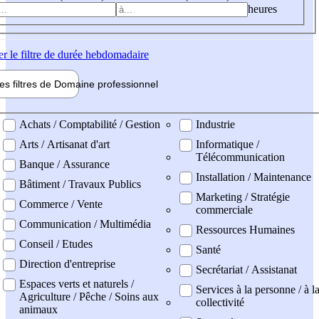
heures
er
le filtre de durée hebdomadaire
les filtres de
Domaine pro
fessionnel
ne professionel
Achats / Comptabilité / Gestion
Industrie
Arts / Artisanat d'art
Informatique /
Télécommunication
Banque / Assurance
Installation / Maintenance
Bâtiment / Travaux Publics
Marketing / Stratégie
Commerce / Vente
commerciale
Communication / Multimédia
Ressources Humaines
Conseil / Etudes
Santé
Direction d'entreprise
Secrétariat / Assistanat
Espaces verts et naturels /
Services à la personne / à l
Agriculture / Pêche / Soins aux
collectivité
animaux