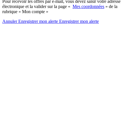
Pour recevoir les offres par e-mail, vous devez saisir votre adresse
électronique et la valider sur la page «
Mes coordonnées
» de la
rubrique « Mon compte »
Annuler
Enregistrer mon alerte
Enregistrer
mon alerte