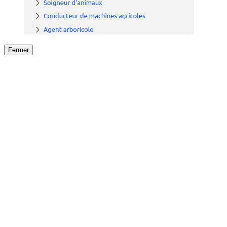
Fermer
Fermer
le détail de l'offre
/
Offre
sur
Offre précéden