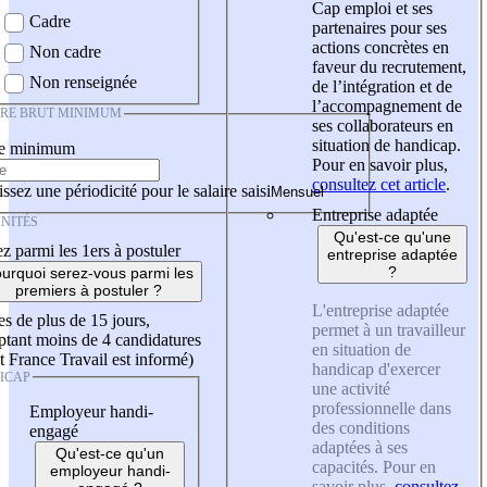
Cap emploi et ses
Cadre
partenaires pour ses
actions concrètes en
Non cadre
faveur du recrutement,
Non renseignée
de l’intégration et de
l’accompagnement de
IRE BRUT MINIMUM
ses collaborateurs en
situation de handicap.
re minimum
Pour en savoir plus,
consultez cet article
.
ssez une périodicité pour le salaire saisi
Entreprise adaptée
NITÉS
Qu'est-ce qu'une
z parmi les 1ers à postuler
entreprise adaptée
?
urquoi serez-vous parmi les
premiers à postuler ?
L'entreprise adaptée
es de plus de 15 jours,
permet à un travailleur
tant moins de 4 candidatures
en situation de
t France Travail est informé)
handicap d'exercer
ICAP
une activité
professionnelle dans
Employeur handi-
des conditions
engagé
adaptées à ses
Qu'est-ce qu'un
capacités. Pour en
employeur handi-
savoir plus,
consultez