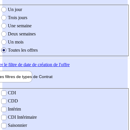
e création de l'offre
Un jour
Trois jours
Une semaine
Deux semaines
Un mois
Toutes les offres
er
le filtre de date de création de l'offre
les filtres de types de
Contrat
de contrat
CDI
CDD
Intérim
CDI Intérimaire
Saisonnier