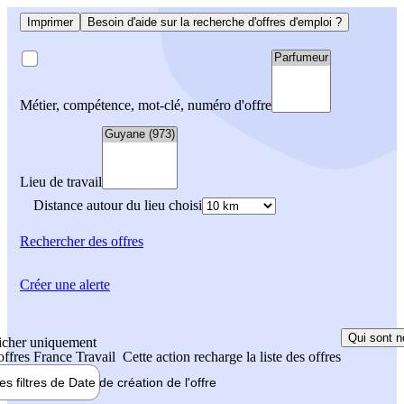
Imprimer
Besoin d'aide sur la recherche d'offres d'emploi ?
Métier, compétence, mot-clé, numéro d'offre
Lieu de travail
Distance autour du lieu choisi
Rechercher
des offres
Créer une alerte
Qui sont n
icher uniquement
 offres France Travail
Cette action recharge la liste des offres
les filtres de
Date de création
de l'offre