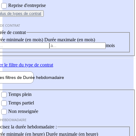
Reprise d'entreprise
plus
de types de contrat
 DE CONTRAT
ée de contrat
ée minimale (en mois)
Durée maximale (en mois)
mois
er
le filtre du type de contrat
les filtres de
Durée hebdo
madaire
 hebdomadaire
Temps plein
Temps partiel
Non renseignée
 HEBDOMADAIRE
cisez la durée hebdomadaire :
ée minimale (en heure)
Durée maximale (en heure)