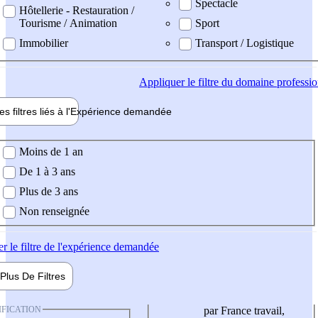
Spectacle
Hôtellerie - Restauration /
Tourisme / Animation
Sport
Immobilier
Transport / Logistique
Appliquer
le filtre du domaine professi
es filtres liés à l'
Expérience
demandée
ience demandée
Moins de 1 an
De 1 à 3 ans
Plus de 3 ans
Non renseignée
er
le filtre de l'expérience demandée
Plus De
Filtres
IFICATION
par France travail,