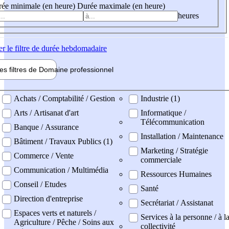
ée minimale (en heure)
Durée maximale (en heure)
heures
er
le filtre de durée hebdomadaire
les filtres de
Domaine pro
fessionnel
ne professionel
Achats / Comptabilité / Gestion
Industrie (1)
Arts / Artisanat d'art
Informatique /
Télécommunication
Banque / Assurance
Installation / Maintenance
Bâtiment / Travaux Publics (1)
Marketing / Stratégie
Commerce / Vente
commerciale
Communication / Multimédia
Ressources Humaines
Conseil / Etudes
Santé
Direction d'entreprise
Secrétariat / Assistanat
Espaces verts et naturels /
Services à la personne / à l
Agriculture / Pêche / Soins aux
collectivité