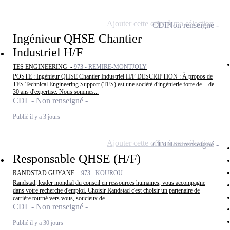
Ajouter cette offre à ma sélection
CDI
Non renseigné
Ingénieur QHSE Chantier
Industriel H/F
TES ENGINEERING -
973 - REMIRE-MONTJOLY
POSTE : Ingénieur QHSE Chantier Industriel H/F DESCRIPTION : À propos de
TES Technical Engineering Support (TES) est une société d'ingénierie forte de + de
30 ans d'expertise. Nous sommes...
CDI - Non renseigné
Publié il y a 3 jours
Ajouter cette offre à ma sélection
CDI
Non renseigné
Responsable QHSE (H/F)
RANDSTAD GUYANE -
973 - KOUROU
Randstad, leader mondial du conseil en ressources humaines, vous accompagne
dans votre recherche d'emploi. Choisir Randstad c'est choisir un partenaire de
carrière tourné vers vous, soucieux de...
CDI - Non renseigné
Publié il y a 30 jours