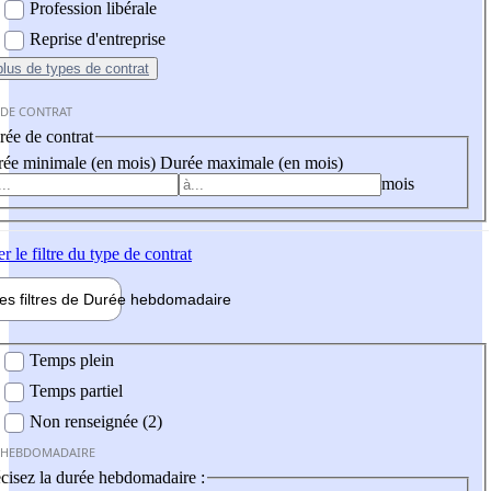
Profession libérale
Reprise d'entreprise
plus
de types de contrat
 DE CONTRAT
ée de contrat
ée minimale (en mois)
Durée maximale (en mois)
mois
er
le filtre du type de contrat
les filtres de
Durée hebdo
madaire
 hebdomadaire
Temps plein
Temps partiel
Non renseignée (2)
 HEBDOMADAIRE
cisez la durée hebdomadaire :