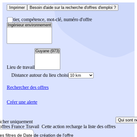
Imprimer
Besoin d'aide sur la recherche d'offres d'emploi ?
Métier, compétence, mot-clé, numéro d'offre
Lieu de travail
Distance autour du lieu choisi
Rechercher
des offres
Créer une alerte
Qui sont n
icher uniquement
 offres France Travail
Cette action recharge la liste des offres
les filtres de
Date de création
de l'offre