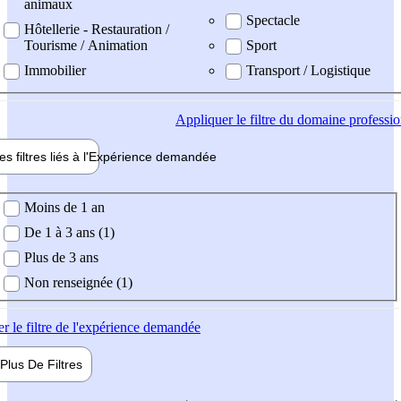
animaux
Spectacle
Hôtellerie - Restauration /
Tourisme / Animation
Sport
Immobilier
Transport / Logistique
Appliquer
le filtre du domaine professi
es filtres liés à l'
Expérience
demandée
ience demandée
Moins de 1 an
De 1 à 3 ans (1)
Plus de 3 ans
Non renseignée (1)
er
le filtre de l'expérience demandée
Plus De
Filtres