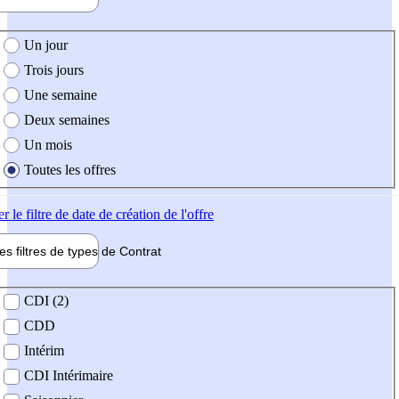
e création de l'offre
Un jour
Trois jours
Une semaine
Deux semaines
Un mois
Toutes les offres
er
le filtre de date de création de l'offre
les filtres de types de
Contrat
de contrat
CDI (2)
CDD
Intérim
CDI Intérimaire