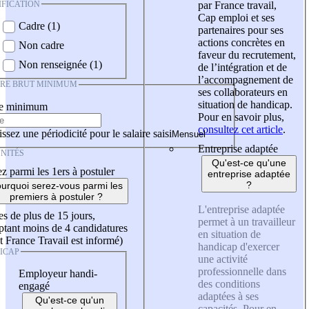
IFICATION
par France travail,
Cap emploi et ses
Cadre (1)
partenaires pour ses
actions concrètes en
Non cadre
faveur du recrutement,
Non renseignée (1)
de l’intégration et de
l’accompagnement de
IRE BRUT MINIMUM
ses collaborateurs en
situation de handicap.
re minimum
Pour en savoir plus,
consultez cet article
.
ssez une périodicité pour le salaire saisi
Entreprise adaptée
NITÉS
Qu'est-ce qu'une
z parmi les 1ers à postuler
entreprise adaptée
?
urquoi serez-vous parmi les
premiers à postuler ?
L'entreprise adaptée
es de plus de 15 jours,
permet à un travailleur
tant moins de 4 candidatures
en situation de
t France Travail est informé)
handicap d'exercer
ICAP
une activité
professionnelle dans
Employeur handi-
des conditions
engagé
adaptées à ses
Qu'est-ce qu'un
capacités. Pour en