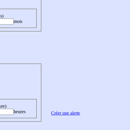
s)
mois
ure)
heures
Créer une alerte