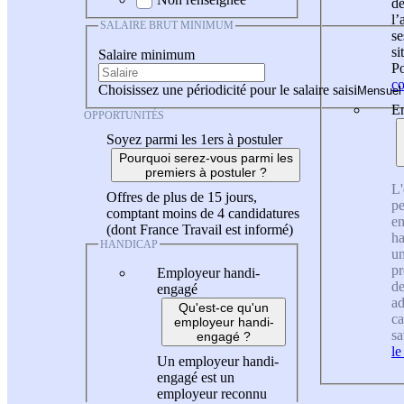
de
l
SALAIRE BRUT MINIMUM
se
si
Salaire minimum
Po
co
Choisissez une périodicité pour le salaire saisi
En
OPPORTUNITÉS
Soyez parmi les 1ers à postuler
Pourquoi serez-vous parmi les
premiers à postuler ?
L'
Offres de plus de 15 jours,
pe
comptant moins de 4 candidatures
en
(dont France Travail est informé)
ha
HANDICAP
un
pr
Employeur handi-
de
engagé
ad
Qu'est-ce qu'un
ca
employeur handi-
sa
engagé ?
le
Un employeur handi-
engagé est un
employeur reconnu