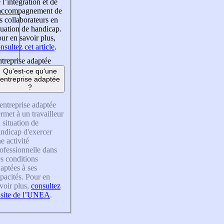
 l’intégration et de
’accompagnement de
s collaborateurs en
tuation de handicap.
ur en savoir plus,
nsultez cet article
.
treprise adaptée
Qu'est-ce qu'une
entreprise adaptée
?
entreprise adaptée
rmet à un travailleur
 situation de
ndicap d'exercer
e activité
ofessionnelle dans
s conditions
aptées à ses
pacités. Pour en
voir plus,
consultez
 site de l’UNEA
.