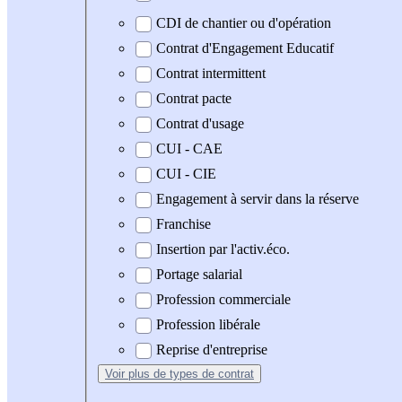
CDI de chantier ou d'opération
Contrat d'Engagement Educatif
Contrat intermittent
Contrat pacte
Contrat d'usage
CUI - CAE
CUI - CIE
Engagement à servir dans la réserve
Franchise
Insertion par l'activ.éco.
Portage salarial
Profession commerciale
Profession libérale
Reprise d'entreprise
Voir plus
de types de contrat