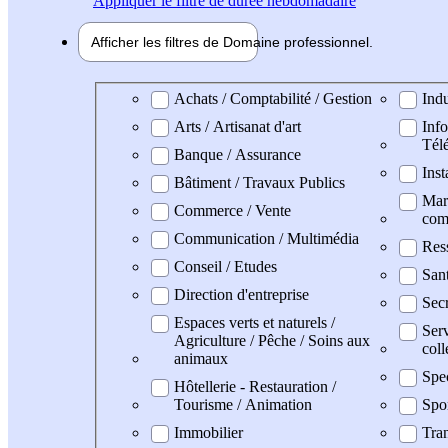
Appliquer
le filtre de durée hebdomadaire
Afficher les filtres de
Domaine pro
fessionnel
Domaine professionel
Achats / Comptabilité / Gestion
Indu
Arts / Artisanat d'art
Info
Tél
Banque / Assurance
Inst
Bâtiment / Travaux Publics
Mark
Commerce / Vente
com
Communication / Multimédia
Res
Conseil / Etudes
San
Direction d'entreprise
Secr
Espaces verts et naturels /
Serv
Agriculture / Pêche / Soins aux
coll
animaux
Spe
Hôtellerie - Restauration /
Tourisme / Animation
Spo
Immobilier
Tran