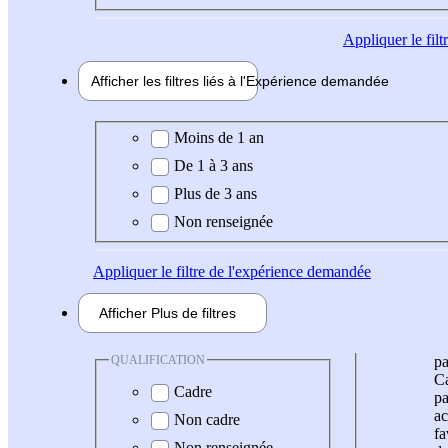
Appliquer
le fil
Afficher les filtres liés à l'
Expérience
demandée
Expérience demandée
Moins de 1 an
De 1 à 3 ans
Plus de 3 ans
Non renseignée
Appliquer
le filtre de l'expérience demandée
Afficher
Plus de
filtres
QUALIFICATION
pa
Ca
Cadre
pa
ac
Non cadre
fa
Non renseignée