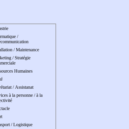
strie
rmatique /
écommunication
allation / Maintenance
eting / Stratégie
merciale
sources Humaines
té
étariat / Assistanat
ices à la personne / à la
ectivité
ctacle
rt
sport / Logistique