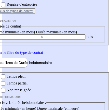
Reprise d'entreprise
plus
de types de contrat
 DE CONTRAT
ée de contrat
ée minimale (en mois)
Durée maximale (en mois)
mois
er
le filtre du type de contrat
les filtres de
Durée hebdo
madaire
 hebdomadaire
Temps plein
Temps partiel
Non renseignée
 HEBDOMADAIRE
cisez la durée hebdomadaire :
ée minimale (en heure)
Durée maximale (en heure)