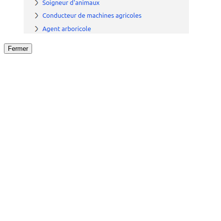
Fermer
Fermer
le détail de l'offre
/
Offre
sur
Offre précéden