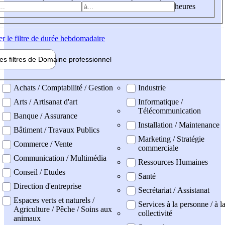
heures
er
le filtre de durée hebdomadaire
les filtres de
Domaine pro
fessionnel
ne professionel
Achats / Comptabilité / Gestion
Industrie
Arts / Artisanat d'art
Informatique /
Télécommunication
Banque / Assurance
Installation / Maintenance
Bâtiment / Travaux Publics
Marketing / Stratégie
Commerce / Vente
commerciale
Communication / Multimédia
Ressources Humaines
Conseil / Etudes
Santé
Direction d'entreprise
Secrétariat / Assistanat
Espaces verts et naturels /
Services à la personne / à l
Agriculture / Pêche / Soins aux
collectivité
animaux