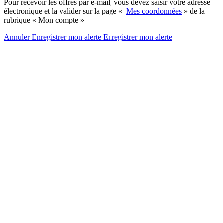
Pour recevoir les offres par e-mail, vous devez saisir votre adresse
électronique et la valider sur la page «
Mes coordonnées
» de la
rubrique « Mon compte »
Annuler
Enregistrer mon alerte
Enregistrer
mon alerte