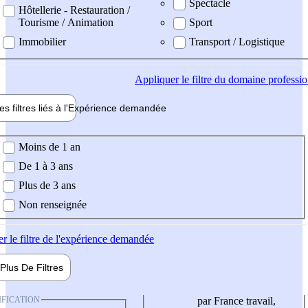
Spectacle
Hôtellerie - Restauration /
Tourisme / Animation
Sport
Immobilier
Transport / Logistique
Appliquer
le filtre du domaine professi
es filtres liés à l'
Expérience
demandée
ience demandée
Moins de 1 an
De 1 à 3 ans
Plus de 3 ans
Non renseignée
er
le filtre de l'expérience demandée
Plus De
Filtres
IFICATION
par France travail,