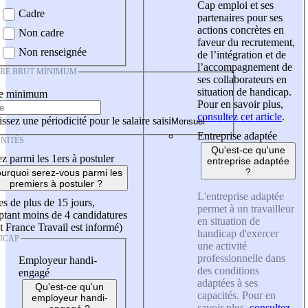
Cap emploi et ses
Cadre
partenaires pour ses
actions concrètes en
Non cadre
faveur du recrutement,
Non renseignée
de l’intégration et de
l’accompagnement de
IRE BRUT MINIMUM
ses collaborateurs en
situation de handicap.
re minimum
Pour en savoir plus,
consultez cet article
.
ssez une périodicité pour le salaire saisi
Entreprise adaptée
NITÉS
Qu'est-ce qu'une
z parmi les 1ers à postuler
entreprise adaptée
?
urquoi serez-vous parmi les
premiers à postuler ?
L'entreprise adaptée
es de plus de 15 jours,
permet à un travailleur
tant moins de 4 candidatures
en situation de
t France Travail est informé)
handicap d'exercer
ICAP
une activité
professionnelle dans
Employeur handi-
des conditions
engagé
adaptées à ses
Qu'est-ce qu'un
capacités. Pour en
employeur handi-
savoir plus,
consultez