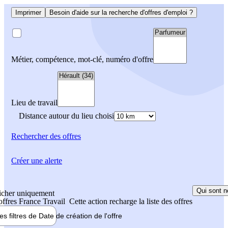
Imprimer
Besoin d'aide sur la recherche d'offres d'emploi ?
Métier, compétence, mot-clé, numéro d'offre
Lieu de travail
Distance autour du lieu choisi
Rechercher
des offres
Créer une alerte
Qui sont n
icher uniquement
 offres France Travail
Cette action recharge la liste des offres
les filtres de
Date de création
de l'offre