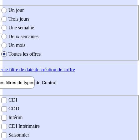
e création de l'offre
Un jour
Trois jours
Une semaine
Deux semaines
Un mois
Toutes les offres
er
le filtre de date de création de l'offre
les filtres de types de
Contrat
de contrat
CDI
CDD
Intérim
CDI Intérimaire
Saisonnier