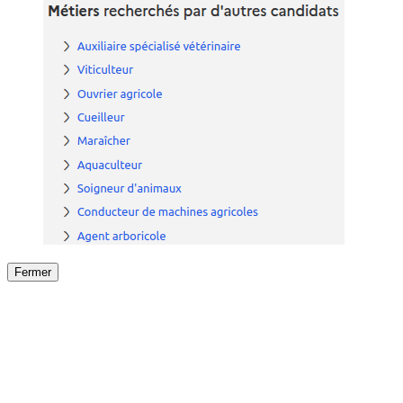
Fermer
Fermer
le détail de l'offre
/
Offre
sur
Offre précéden