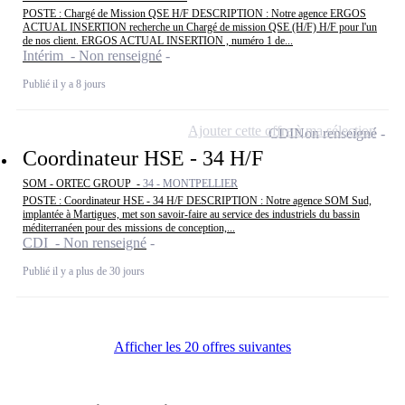
POSTE : Chargé de Mission QSE H/F DESCRIPTION : Notre agence ERGOS
ACTUAL INSERTION recherche un Chargé de mission QSE (H/F) H/F pour l'un
de nos client. ERGOS ACTUAL INSERTION , numéro 1 de...
Intérim - Non renseigné
Publié il y a 8 jours
Ajouter cette offre à ma sélection
CDI
Non renseigné
Coordinateur HSE - 34 H/F
SOM - ORTEC GROUP -
34 - MONTPELLIER
POSTE : Coordinateur HSE - 34 H/F DESCRIPTION : Notre agence SOM Sud,
implantée à Martigues, met son savoir-faire au service des industriels du bassin
méditerranéen pour des missions de conception,...
CDI - Non renseigné
Publié il y a plus de 30 jours
Afficher les 20 offres suivantes