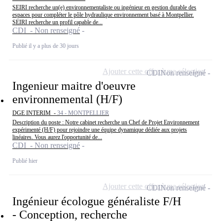
SEIRI recherche un(e) environnementaliste ou ingénieur en gestion durable des
espaces pour compléter le pôle hydraulique environnement basé à Montpellier.
SEIRI recherche un profil capable de...
CDI - Non renseigné
Publié il y a plus de 30 jours
Ajouter cette offre à ma sélection
CDI
Non renseigné
Ingenieur maitre d'oeuvre
environnemental (H/F)
DGE INTERIM -
34 - MONTPELLIER
Description du poste : Notre cabinet recherche un Chef de Projet Environnement
expérimenté (H/F) pour rejoindre une équipe dynamique dédiée aux projets
linéaires. Vous aurez l'opportunité de...
CDI - Non renseigné
Publié hier
Ajouter cette offre à ma sélection
CDI
Non renseigné
Ingénieur écologue généraliste F/H
- Conception, recherche