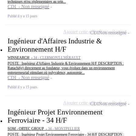
techniques et/ou réglementaires au sein...
CDI - Non renseigné
Publié il y a 15 jours
Ajouter cette offre à ma sélection
CDI
Non renseigné
Ingénieur d'Affaires Industrie &
Environnement H/F
WINSEARCH -
34 - CLERMONT-L'HÉRAULT
POSTE : Ingénieur d'Affaires Industrie & Environnement H/F DESCRIPTION :
Rattaché(e) directement au fondateur, vous évoluez dans un environnement
entrepreneurial stimulant où polyvalence, autonomie...
CDI - Non renseigné
Publié il y a 15 jours
Ajouter cette offre à ma sélection
CDI
Non renseigné
Ingénieur Projet Environnement
Ferroviaire - 34 H/F
SOM - ORTEC GROUP -
34 - MONTPELLIER
POSTE : Ingénieur Projet Environnement Ferroviaire - 34 H/F DESCRIPTION :