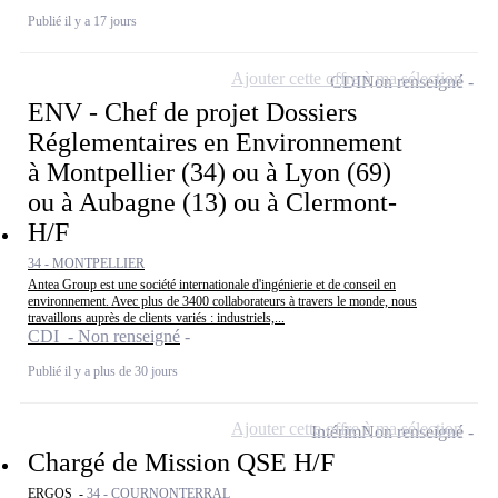
Publié il y a 17 jours
Ajouter cette offre à ma sélection
CDI
Non renseigné
ENV - Chef de projet Dossiers
Réglementaires en Environnement
à Montpellier (34) ou à Lyon (69)
ou à Aubagne (13) ou à Clermont-
H/F
34 - MONTPELLIER
Antea Group est une société internationale d'ingénierie et de conseil en
environnement. Avec plus de 3400 collaborateurs à travers le monde, nous
travaillons auprès de clients variés : industriels,...
CDI - Non renseigné
Publié il y a plus de 30 jours
Ajouter cette offre à ma sélection
Intérim
Non renseigné
Chargé de Mission QSE H/F
ERGOS -
34 - COURNONTERRAL