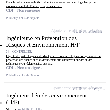
Dans le cadre de nos activités Sud, notre agence recherche un ingénieur projet
environnement H/F. Pour ce poste, vous serez...
CDI - Non renseigné
Publié il y a plus de 30 jours
Ajouter cette offre à ma sélection
CDI
Non renseigné
Ingénieur.e en Prévention des
Risques et Environnement H/F
34 - MONTPELLIER
Objectif du poste : L'agence de Montpellier recrute un.e Ingénieur-e généraliste en
prévention des risques et en environnement afin d'intervenir sur des études
techniques et/ou réglementaires au sein...
CDI - Non renseigné
Publié il y a plus de 30 jours
Ajouter cette offre à ma sélection
CDI
Non renseigné
Ingénieur d'études environnement
(H/F)
SEIRI -
34 - MONTPELLIER