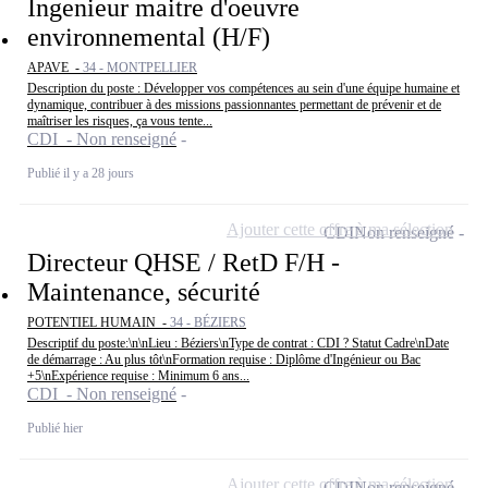
Ingenieur maitre d'oeuvre
environnemental (H/F)
APAVE -
34 - MONTPELLIER
Description du poste : Développer vos compétences au sein d'une équipe humaine et
dynamique, contribuer à des missions passionnantes permettant de prévenir et de
maîtriser les risques, ça vous tente...
CDI - Non renseigné
Publié il y a 28 jours
Ajouter cette offre à ma sélection
CDI
Non renseigné
Directeur QHSE / RetD F/H -
Maintenance, sécurité
POTENTIEL HUMAIN -
34 - BÉZIERS
Descriptif du poste:\n\nLieu : Béziers\nType de contrat : CDI ? Statut Cadre\nDate
de démarrage : Au plus tôt\nFormation requise : Diplôme d'Ingénieur ou Bac
+5\nExpérience requise : Minimum 6 ans...
CDI - Non renseigné
Publié hier
Ajouter cette offre à ma sélection
CDI
Non renseigné