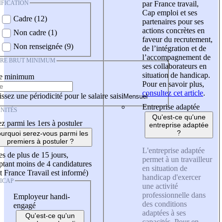
IFICATION
par France travail,
Cap emploi et ses
Cadre (12)
partenaires pour ses
actions concrètes en
Non cadre (1)
faveur du recrutement,
Non renseignée (9)
de l’intégration et de
l’accompagnement de
IRE BRUT MINIMUM
ses collaborateurs en
situation de handicap.
re minimum
Pour en savoir plus,
consultez cet article
.
ssez une périodicité pour le salaire saisi
Entreprise adaptée
NITÉS
Qu'est-ce qu'une
z parmi les 1ers à postuler
entreprise adaptée
?
urquoi serez-vous parmi les
premiers à postuler ?
L'entreprise adaptée
es de plus de 15 jours,
permet à un travailleur
tant moins de 4 candidatures
en situation de
t France Travail est informé)
handicap d'exercer
ICAP
une activité
professionnelle dans
Employeur handi-
des conditions
engagé
adaptées à ses
Qu'est-ce qu'un
capacités. Pour en