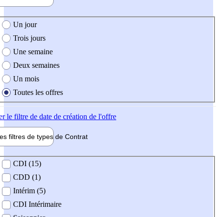
e création de l'offre
Un jour
Trois jours
Une semaine
Deux semaines
Un mois
Toutes les offres
er
le filtre de date de création de l'offre
les filtres de types de
Contrat
de contrat
CDI (15)
CDD (1)
Intérim (5)
CDI Intérimaire