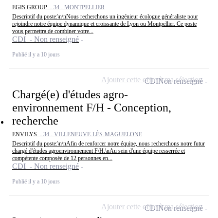
EGIS GROUP -
34 - MONTPELLIER
Descriptif du poste:\n\nNous recherchons un ingénieur écologue généraliste pour
rejoindre notre équipe dynamique et croissante de Lyon ou Montpellier. Ce poste
vous permettra de combiner votre...
CDI - Non renseigné
Publié il y a 10 jours
Ajouter cette offre à ma sélection
CDI
Non renseigné
Chargé(e) d'études agro-
environnement F/H - Conception,
recherche
ENVILYS -
34 - VILLENEUVE-LÈS-MAGUELONE
Descriptif du poste:\n\nAfin de renforcer notre équipe, nous recherchons notre futur
chargé d'études agroenvironnement F/H.\nAu sein d'une équipe resserrée et
compétente composée de 12 personnes en...
CDI - Non renseigné
Publié il y a 10 jours
Ajouter cette offre à ma sélection
CDI
Non renseigné