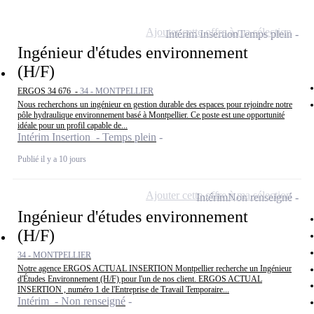
Ajouter cette offre à ma sélection
Intérim Insertion
Temps plein
Ingénieur d'études environnement
(H/F)
ERGOS 34 676 -
34 - MONTPELLIER
Nous recherchons un ingénieur en gestion durable des espaces pour rejoindre notre
pôle hydraulique environnement basé à Montpellier. Ce poste est une opportunité
idéale pour un profil capable de...
Intérim Insertion - Temps plein
Publié il y a 10 jours
Ajouter cette offre à ma sélection
Intérim
Non renseigné
Ingénieur d'études environnement
(H/F)
34 - MONTPELLIER
Notre agence ERGOS ACTUAL INSERTION Montpellier recherche un Ingénieur
d'Études Environnement (H/F) pour l'un de nos client. ERGOS ACTUAL
INSERTION , numéro 1 de l'Entreprise de Travail Temporaire...
Intérim - Non renseigné