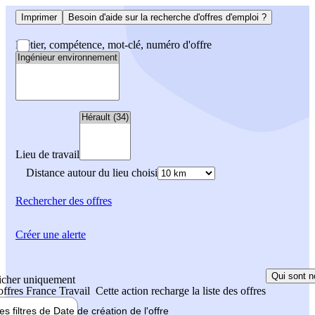
Imprimer
Besoin d'aide sur la recherche d'offres d'emploi ?
Métier, compétence, mot-clé, numéro d'offre
Lieu de travail
Distance autour du lieu choisi
Rechercher
des offres
Créer une alerte
Qui sont n
icher uniquement
 offres France Travail
Cette action recharge la liste des offres
les filtres de
Date de création
de l'offre