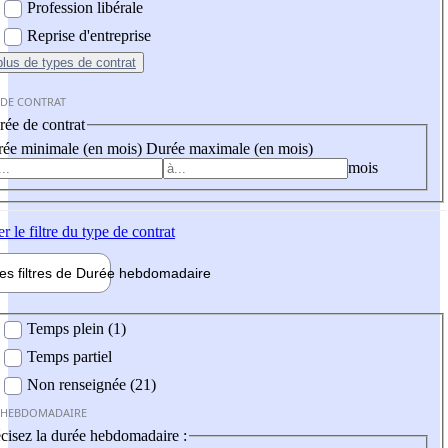
Profession libérale
Reprise d'entreprise
plus
de types de contrat
 DE CONTRAT
ée de contrat
ée minimale (en mois)
Durée maximale (en mois)
mois
er
le filtre du type de contrat
les filtres de
Durée hebdo
madaire
 hebdomadaire
Temps plein (1)
Temps partiel
Non renseignée (21)
 HEBDOMADAIRE
cisez la durée hebdomadaire :