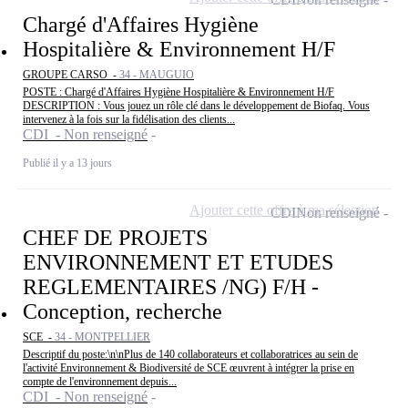
Chargé d'Affaires Hygiène
Hospitalière & Environnement H/F
GROUPE CARSO -
34 - MAUGUIO
POSTE : Chargé d'Affaires Hygiène Hospitalière & Environnement H/F
DESCRIPTION : Vous jouez un rôle clé dans le développement de Biofaq. Vous
intervenez à la fois sur la fidélisation des clients...
CDI - Non renseigné
Publié il y a 13 jours
Ajouter cette offre à ma sélection
CDI
Non renseigné
CHEF DE PROJETS
ENVIRONNEMENT ET ETUDES
REGLEMENTAIRES /NG) F/H -
Conception, recherche
SCE -
34 - MONTPELLIER
Descriptif du poste:\n\nPlus de 140 collaborateurs et collaboratrices au sein de
l'activité Environnement & Biodiversité de SCE œuvrent à intégrer la prise en
compte de l'environnement depuis...
CDI - Non renseigné