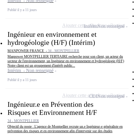
Intérim - Non renseigné
Publié il y a 11 jours
Ajouter cette offre à ma sélection
Intérim
Non renseigné
Ingénieur en environnement et
hydrogéologie (H/F) (Intérim)
MANPOWER FRANCE -
34 - MONTPELLIER
Manpower MONTPELLIER TERTIAIRE recherche pour son client, un acteur du
secteur de l'environnement, un Ingénieur en environnement et hydrogéologie (H/F)
Notre client est un groupement d'intérêt public...
Intérim - Non renseigné
Publié il y a 11 jours
Ajouter cette offre à ma sélection
CDI
Non renseigné
Ingénieur.e en Prévention des
Risques et Environnement H/F
34 - MONTPELLIER
Objectif du poste : L'agence de Montpellier recrute un.e Ingénieur-e généraliste en
prévention des risques et en environnement afin d'intervenir sur des études