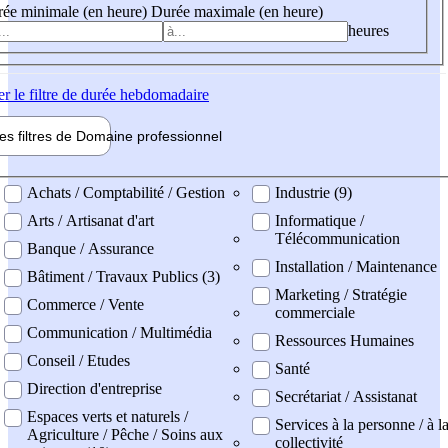
ée minimale (en heure)
Durée maximale (en heure)
heures
er
le filtre de durée hebdomadaire
les filtres de
Domaine pro
fessionnel
ne professionel
Achats / Comptabilité / Gestion
Industrie (9)
Arts / Artisanat d'art
Informatique /
Télécommunication
Banque / Assurance
Installation / Maintenance
Bâtiment / Travaux Publics (3)
Marketing / Stratégie
Commerce / Vente
commerciale
Communication / Multimédia
Ressources Humaines
Conseil / Etudes
Santé
Direction d'entreprise
Secrétariat / Assistanat
Espaces verts et naturels /
Services à la personne / à l
Agriculture / Pêche / Soins aux
collectivité