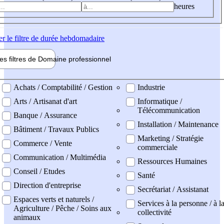
heures
er
le filtre de durée hebdomadaire
les filtres de
Domaine pro
fessionnel
ne professionel
Achats / Comptabilité / Gestion
Industrie
Arts / Artisanat d'art
Informatique /
Télécommunication
Banque / Assurance
Installation / Maintenance
Bâtiment / Travaux Publics
Marketing / Stratégie
Commerce / Vente
commerciale
Communication / Multimédia
Ressources Humaines
Conseil / Etudes
Santé
Direction d'entreprise
Secrétariat / Assistanat
Espaces verts et naturels /
Services à la personne / à l
Agriculture / Pêche / Soins aux
collectivité
animaux