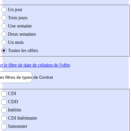
e création de l'offre
Un jour
Trois jours
Une semaine
Deux semaines
Un mois
Toutes les offres
er
le filtre de date de création de l'offre
les filtres de types de
Contrat
de contrat
CDI
CDD
Intérim
CDI Intérimaire
Saisonnier