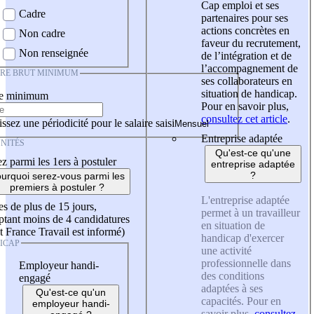
Cap emploi et ses
Cadre
partenaires pour ses
actions concrètes en
Non cadre
faveur du recrutement,
Non renseignée
de l’intégration et de
l’accompagnement de
IRE BRUT MINIMUM
ses collaborateurs en
situation de handicap.
re minimum
Pour en savoir plus,
consultez cet article
.
ssez une périodicité pour le salaire saisi
Entreprise adaptée
NITÉS
Qu'est-ce qu'une
z parmi les 1ers à postuler
entreprise adaptée
?
urquoi serez-vous parmi les
premiers à postuler ?
L'entreprise adaptée
es de plus de 15 jours,
permet à un travailleur
tant moins de 4 candidatures
en situation de
t France Travail est informé)
handicap d'exercer
ICAP
une activité
professionnelle dans
Employeur handi-
des conditions
engagé
adaptées à ses
Qu'est-ce qu'un
capacités. Pour en
employeur handi-
savoir plus,
consultez