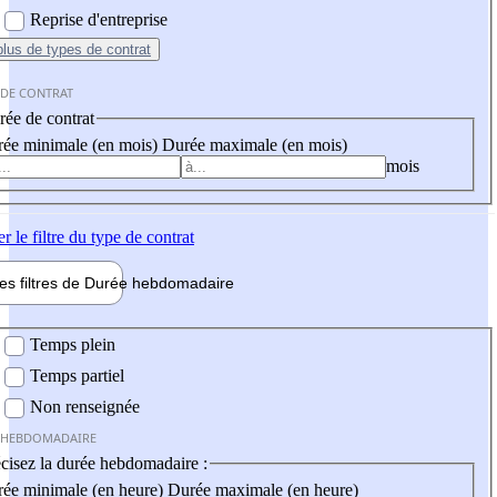
Reprise d'entreprise
plus
de types de contrat
 DE CONTRAT
ée de contrat
ée minimale (en mois)
Durée maximale (en mois)
mois
er
le filtre du type de contrat
les filtres de
Durée hebdo
madaire
 hebdomadaire
Temps plein
Temps partiel
Non renseignée
 HEBDOMADAIRE
cisez la durée hebdomadaire :
ée minimale (en heure)
Durée maximale (en heure)