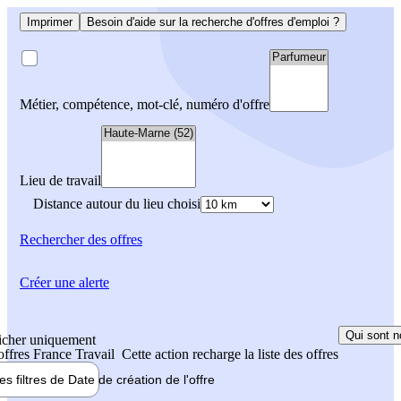
Imprimer
Besoin d'aide sur la recherche d'offres d'emploi ?
Métier, compétence, mot-clé, numéro d'offre
Lieu de travail
Distance autour du lieu choisi
Rechercher
des offres
Créer une alerte
Qui sont n
icher uniquement
 offres France Travail
Cette action recharge la liste des offres
les filtres de
Date de création
de l'offre