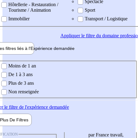
Spectacle
Hôtellerie - Restauration /
Tourisme / Animation
Sport
Immobilier
Transport / Logistique
Appliquer
le filtre du domaine professi
es filtres liés à l'
Expérience
demandée
ience demandée
Moins de 1 an
De 1 à 3 ans
Plus de 3 ans
Non renseignée
er
le filtre de l'expérience demandée
Plus De
Filtres
IFICATION
par France travail,