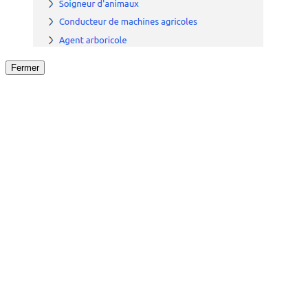
Fermer
Fermer
le détail de l'offre
/
Offre
sur
Offre précéden