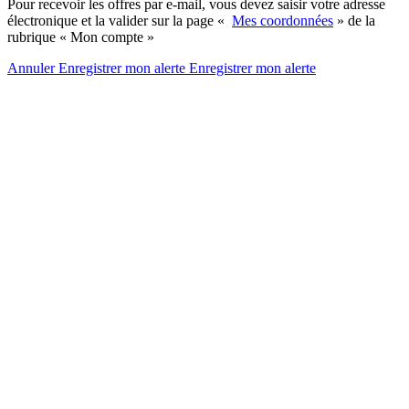
Pour recevoir les offres par e-mail, vous devez saisir votre adresse
électronique et la valider sur la page «
Mes coordonnées
» de la
rubrique « Mon compte »
Annuler
Enregistrer mon alerte
Enregistrer
mon alerte