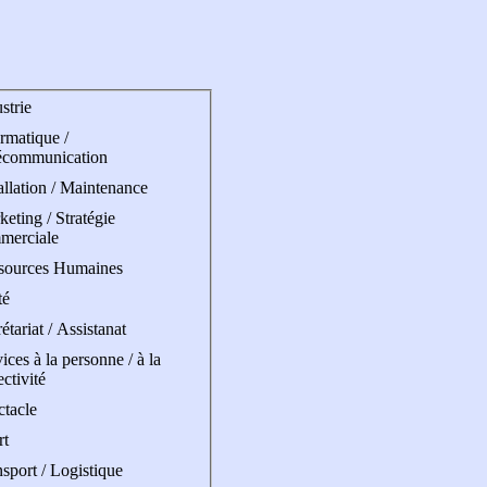
strie
rmatique /
écommunication
allation / Maintenance
eting / Stratégie
merciale
sources Humaines
té
étariat / Assistanat
ices à la personne / à la
ectivité
ctacle
rt
sport / Logistique