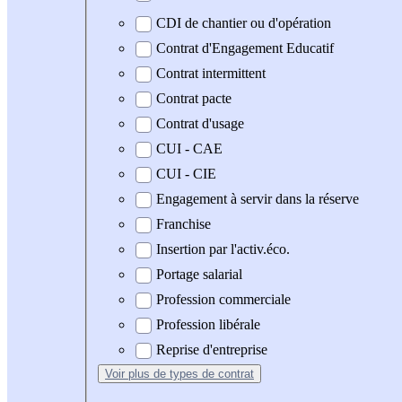
CDI de chantier ou d'opération
Contrat d'Engagement Educatif
Contrat intermittent
Contrat pacte
Contrat d'usage
CUI - CAE
CUI - CIE
Engagement à servir dans la réserve
Franchise
Insertion par l'activ.éco.
Portage salarial
Profession commerciale
Profession libérale
Reprise d'entreprise
Voir plus
de types de contrat