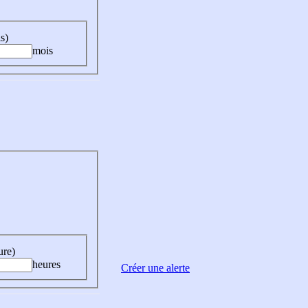
s)
mois
ure)
heures
Créer une alerte