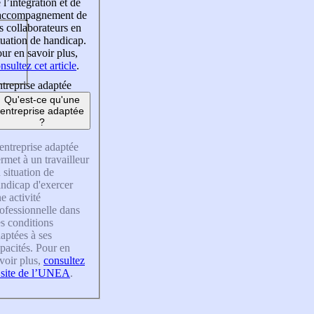
 l’intégration et de
’accompagnement de
s collaborateurs en
tuation de handicap.
ur en savoir plus,
nsultez cet article
.
treprise adaptée
Qu'est-ce qu'une
entreprise adaptée
?
entreprise adaptée
rmet à un travailleur
 situation de
ndicap d'exercer
e activité
ofessionnelle dans
s conditions
aptées à ses
pacités. Pour en
voir plus,
consultez
 site de l’UNEA
.