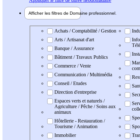
Appliquer
le filtre de durée hebdomadaire
Afficher les filtres de
Domaine pro
fessionnel
Domaine professionel
Achats / Comptabilité / Gestion
Indu
Arts / Artisanat d'art
Info
Tél
Banque / Assurance
Inst
Bâtiment / Travaux Publics
Mark
Commerce / Vente
com
Communication / Multimédia
Res
Conseil / Etudes
San
Direction d'entreprise
Secr
Espaces verts et naturels /
Serv
Agriculture / Pêche / Soins aux
coll
animaux
Spe
Hôtellerie - Restauration /
Tourisme / Animation
Spo
Immobilier
Tran