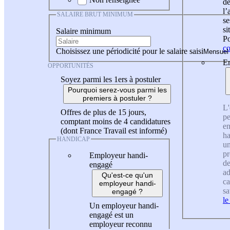
de
l
SALAIRE BRUT MINIMUM
se
si
Salaire minimum
Po
co
Choisissez une périodicité pour le salaire saisi
En
OPPORTUNITÉS
Soyez parmi les 1ers à postuler
Pourquoi serez-vous parmi les
premiers à postuler ?
L'
Offres de plus de 15 jours,
pe
comptant moins de 4 candidatures
en
(dont France Travail est informé)
ha
HANDICAP
un
pr
Employeur handi-
de
engagé
ad
Qu'est-ce qu'un
ca
employeur handi-
sa
engagé ?
le
Un employeur handi-
engagé est un
employeur reconnu