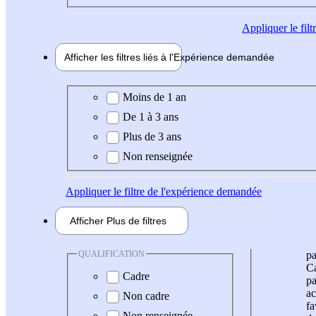
Appliquer
le fil
Afficher les filtres liés à l'
Expérience
demandée
Expérience demandée
Moins de 1 an
De 1 à 3 ans
Plus de 3 ans
Non renseignée
Appliquer
le filtre de l'expérience demandée
Afficher
Plus de
filtres
QUALIFICATION
pa
Ca
Cadre
pa
ac
Non cadre
fa
Non renseignée