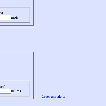
s)
mois
ure)
heures
Créer une alerte