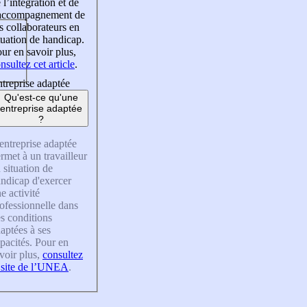
 l’intégration et de
’accompagnement de
s collaborateurs en
tuation de handicap.
ur en savoir plus,
nsultez cet article
.
treprise adaptée
Qu'est-ce qu'une
entreprise adaptée
?
entreprise adaptée
rmet à un travailleur
 situation de
ndicap d'exercer
e activité
ofessionnelle dans
s conditions
aptées à ses
pacités. Pour en
voir plus,
consultez
 site de l’UNEA
.