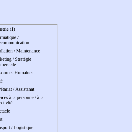
strie (1)
rmatique /
écommunication
allation / Maintenance
eting / Stratégie
merciale
sources Humaines
té
étariat / Assistanat
ices à la personne / à la
ectivité
ctacle
rt
sport / Logistique