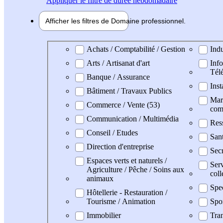
Appliquer
le filtre de durée hebdomadaire
Afficher les filtres de
Domaine pro
fessionnel
Domaine professionel
Achats / Comptabilité / Gestion
Indu
Arts / Artisanat d'art
Info
Tél
Banque / Assurance
Inst
Bâtiment / Travaux Publics
Mark
Commerce / Vente (53)
com
Communication / Multimédia
Res
Conseil / Etudes
San
Direction d'entreprise
Secr
Espaces verts et naturels /
Serv
Agriculture / Pêche / Soins aux
coll
animaux
Spe
Hôtellerie - Restauration /
Tourisme / Animation
Spo
Immobilier
Tran