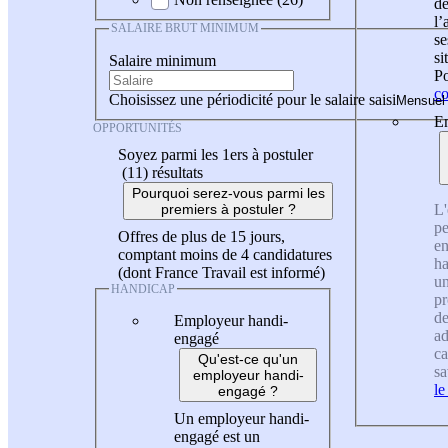
de
l
SALAIRE BRUT MINIMUM
se
si
Salaire minimum
Po
co
Choisissez une périodicité pour le salaire saisi
En
OPPORTUNITÉS
Soyez parmi les 1ers à postuler
(11)
résultats
Pourquoi serez-vous parmi les
L'
premiers à postuler ?
pe
Offres de plus de 15 jours,
en
comptant moins de 4 candidatures
ha
(dont France Travail est informé)
un
HANDICAP
pr
de
Employeur handi-
ad
engagé
ca
Qu'est-ce qu'un
sa
employeur handi-
le
engagé ?
Un employeur handi-
engagé est un