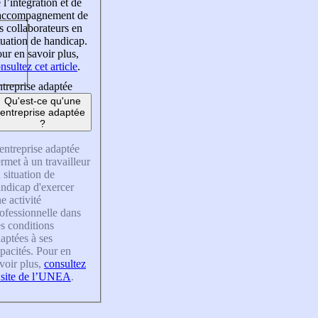
 l’intégration et de
’accompagnement de
s collaborateurs en
tuation de handicap.
ur en savoir plus,
nsultez cet article
.
treprise adaptée
Qu'est-ce qu'une
entreprise adaptée
?
entreprise adaptée
rmet à un travailleur
 situation de
ndicap d'exercer
e activité
ofessionnelle dans
s conditions
aptées à ses
pacités. Pour en
voir plus,
consultez
 site de l’UNEA
.