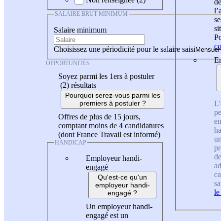
de
l
SALAIRE BRUT MINIMUM
se
si
Salaire minimum
Po
co
Choisissez une périodicité pour le salaire saisi
En
OPPORTUNITÉS
Soyez parmi les 1ers à postuler
(2)
résultats
Pourquoi serez-vous parmi les
L'
premiers à postuler ?
pe
Offres de plus de 15 jours,
en
comptant moins de 4 candidatures
ha
(dont France Travail est informé)
un
HANDICAP
pr
de
Employeur handi-
ad
engagé
ca
Qu'est-ce qu'un
sa
employeur handi-
le
engagé ?
Un employeur handi-
engagé est un