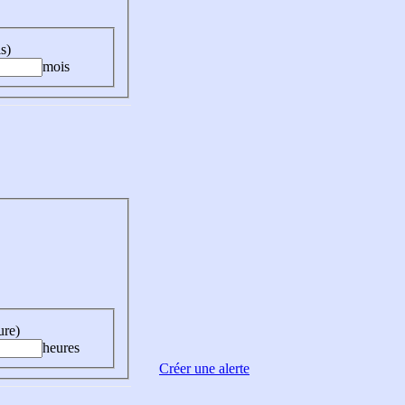
s)
mois
ure)
heures
Créer une alerte