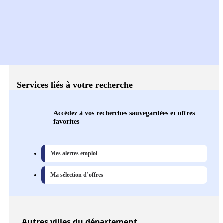
Services liés à votre recherche
Accédez à vos recherches sauvegardées et offres
favorites
Mes alertes emploi
Ma sélection d’offres
Autres
villes
du département