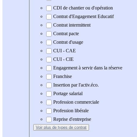
CDI de chantier ou d'opération
Contrat d'Engagement Educatif
Contrat intermittent
Contrat pacte
Contrat d'usage
CUI - CAE
CUI - CIE
Engagement à servir dans la réserve
Franchise
Insertion par l'activ.éco.
Portage salarial
Profession commerciale
Profession libérale
Reprise d'entreprise
Voir plus
de types de contrat