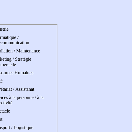
strie
rmatique /
écommunication
allation / Maintenance
eting / Stratégie
merciale
sources Humaines
té
étariat / Assistanat
ices à la personne / à la
ectivité
ctacle
rt
sport / Logistique