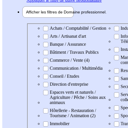
Appliquer
le filtre de durée hebdomadaire
Afficher les filtres de
Domaine pro
fessionnel
Domaine professionel
Achats / Comptabilité / Gestion
Indu
Arts / Artisanat d'art
Info
Tél
Banque / Assurance
Inst
Bâtiment / Travaux Publics
Mark
Commerce / Vente (4)
com
Communication / Multimédia
Res
Conseil / Etudes
San
Direction d'entreprise
Secr
Espaces verts et naturels /
Serv
Agriculture / Pêche / Soins aux
coll
animaux
Spe
Hôtellerie - Restauration /
Tourisme / Animation (2)
Spo
Immobilier
Tran