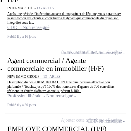
INTERMARCHÉ -
13 - ARLES
Après une période d'intégration au sein du magasin et de l'équipe, vous garantissez
la satisfaction des clients et contribuez à la dynamique commerciale du rayon sec.
Intégré(e) sous la...
CDD - Non renseigné
Publié il y a 16 jours
Ajouter cette offre à ma sélection
Profession libérale
Non renseigné
Agent commercial / Agente
commerciale en immobilier (H/F)
NEW IMMO GROUP -
13 - ARLES
Description du poste REMUNERATION Une rémunération attractive non
plafonnée * Touchez jusqu'à 100% des honoraires d'agence de 700 conseillers
réalisent un chiffre d'affaires annuel supérieur à 100...
Profession libérale - Non renseigné
Publié il y a 30 jours
Ajouter cette offre à ma sélection
CDI
Non renseigné
EMPLOYE COMMERCIAL (H/F)