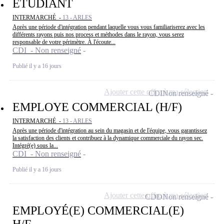
ETUDIANT
INTERMARCHÉ -
13 - ARLES
Après une période d'intégration pendant laquelle vous vous familiariserez avec les
différents rayons puis nos process et méthodes dans le rayon, vous serez
responsable de votre périmètre. À l'écoute...
CDI - Non renseigné
Publié il y a 16 jours
Ajouter cette offre à ma sélection
CDI
Non renseigné
EMPLOYE COMMERCIAL (H/F)
INTERMARCHÉ -
13 - ARLES
Après une période d'intégration au sein du magasin et de l'équipe, vous garantissez
la satisfaction des clients et contribuez à la dynamique commerciale du rayon sec.
Intégré(e) sous la...
CDI - Non renseigné
Publié il y a 16 jours
Ajouter cette offre à ma sélection
CDD
Non renseigné
EMPLOYÉ(E) COMMERCIAL(E)
H/F