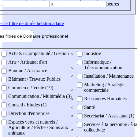
heures
er
le filtre de durée hebdomadaire
les filtres de
Domaine pro
fessionnel
ne professionel
Achats / Comptabilité / Gestion
Industrie
Arts / Artisanat d'art
Informatique /
Télécommunication
Banque / Assurance
Installation / Maintenance
Bâtiment / Travaux Publics
Marketing / Stratégie
Commerce / Vente (19)
commerciale
Communication / Multimédia (3)
Ressources Humaines
Conseil / Etudes (1)
Santé
Direction d'entreprise
Secrétariat / Assistanat (1)
Espaces verts et naturels /
Services à la personne / à l
Agriculture / Pêche / Soins aux
collectivité
animaux