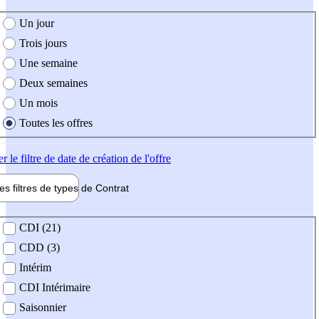
e création de l'offre
Un jour
Trois jours
Une semaine
Deux semaines
Un mois
Toutes les offres
er
le filtre de date de création de l'offre
les filtres de types de
Contrat
de contrat
CDI (21)
CDD (3)
Intérim
CDI Intérimaire
Saisonnier