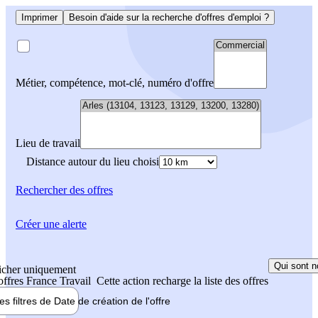
Imprimer
Besoin d'aide sur la recherche d'offres d'emploi ?
Métier, compétence, mot-clé, numéro d'offre
Lieu de travail
Distance autour du lieu choisi
Rechercher
des offres
Créer une alerte
Qui sont n
icher uniquement
 offres France Travail
Cette action recharge la liste des offres
les filtres de
Date de création
de l'offre