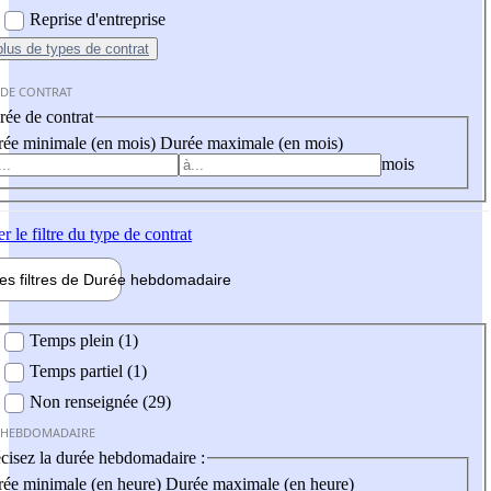
Reprise d'entreprise
plus
de types de contrat
 DE CONTRAT
ée de contrat
ée minimale (en mois)
Durée maximale (en mois)
mois
er
le filtre du type de contrat
les filtres de
Durée hebdo
madaire
 hebdomadaire
Temps plein (1)
Temps partiel (1)
Non renseignée (29)
 HEBDOMADAIRE
cisez la durée hebdomadaire :
ée minimale (en heure)
Durée maximale (en heure)