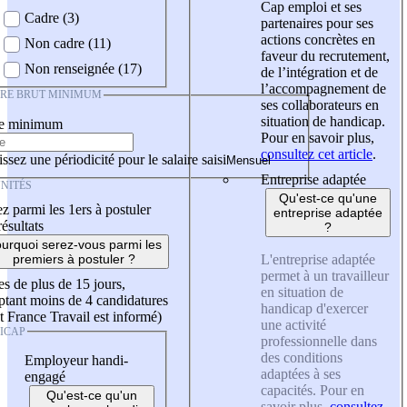
Cap emploi et ses
Cadre (3)
partenaires pour ses
actions concrètes en
Non cadre (11)
faveur du recrutement,
Non renseignée (17)
de l’intégration et de
l’accompagnement de
IRE BRUT MINIMUM
ses collaborateurs en
situation de handicap.
re minimum
Pour en savoir plus,
consultez cet article
.
ssez une périodicité pour le salaire saisi
Entreprise adaptée
NITÉS
Qu'est-ce qu'une
z parmi les 1ers à postuler
entreprise adaptée
résultats
?
urquoi serez-vous parmi les
L'entreprise adaptée
premiers à postuler ?
permet à un travailleur
es de plus de 15 jours,
en situation de
tant moins de 4 candidatures
handicap d'exercer
t France Travail est informé)
une activité
ICAP
professionnelle dans
des conditions
Employeur handi-
adaptées à ses
engagé
capacités. Pour en
Qu'est-ce qu'un
savoir plus,
consultez