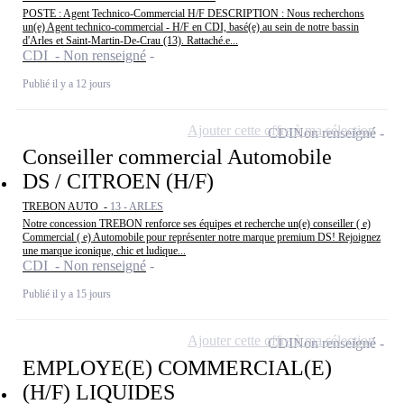
POSTE : Agent Technico-Commercial H/F DESCRIPTION : Nous recherchons
un(e) Agent technico-commercial - H/F en CDI, basé(e) au sein de notre bassin
d'Arles et Saint-Martin-De-Crau (13). Rattaché.e...
CDI - Non renseigné
Publié il y a 12 jours
Ajouter cette offre à ma sélection
CDI
Non renseigné
Conseiller commercial Automobile
DS / CITROEN (H/F)
TREBON AUTO -
13 - ARLES
Notre concession TREBON renforce ses équipes et recherche un(e) conseiller ( e)
Commercial ( e) Automobile pour représenter notre marque premium DS! Rejoignez
une marque iconique, chic et ludique...
CDI - Non renseigné
Publié il y a 15 jours
Ajouter cette offre à ma sélection
CDI
Non renseigné
EMPLOYE(E) COMMERCIAL(E)
(H/F) LIQUIDES