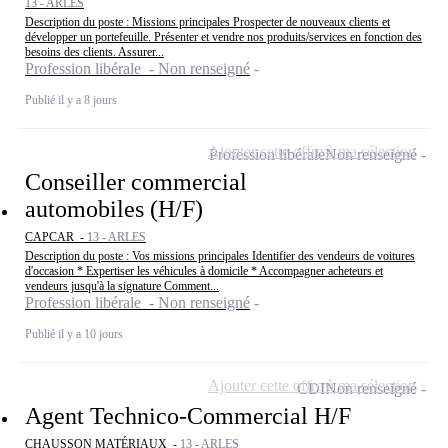
13 - ARLES
Description du poste : Missions principales Prospecter de nouveaux clients et
développer un portefeuille. Présenter et vendre nos produits/services en fonction des
besoins des clients. Assurer...
Profession libérale - Non renseigné
Publié il y a 8 jours
Ajouter cette offre à ma sélection
Profession libérale
Non renseigné
Conseiller commercial
automobiles (H/F)
CAPCAR -
13 - ARLES
Description du poste : Vos missions principales Identifier des vendeurs de voitures
d'occasion * Expertiser les véhicules à domicile * Accompagner acheteurs et
vendeurs jusqu'à la signature Comment...
Profession libérale - Non renseigné
Publié il y a 10 jours
Ajouter cette offre à ma sélection
CDI
Non renseigné
Agent Technico-Commercial H/F
CHAUSSON MATÉRIAUX -
13 - ARLES