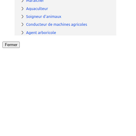
Fermer
Fermer
le détail de l'offre
/
Offre
sur
Offre précéden