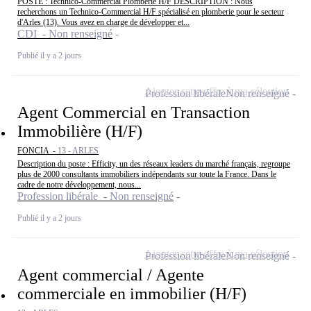
POSTE : Technico-Commercial Plomberie H/F DESCRIPTION : Nous
recherchons un Technico-Commercial H/F spécialisé en plomberie pour le secteur
d'Arles (13). Vous avez en charge de développer et...
CDI - Non renseigné
Publié il y a 2 jours
Ajouter cette offre à ma sélection
Profession libérale
Non renseigné
Agent Commercial en Transaction
Immobilière (H/F)
FONCIA -
13 - ARLES
Description du poste : Efficity, un des réseaux leaders du marché français, regroupe
plus de 2000 consultants immobiliers indépendants sur toute la France. Dans le
cadre de notre développement, nous...
Profession libérale - Non renseigné
Publié il y a 2 jours
Ajouter cette offre à ma sélection
Profession libérale
Non renseigné
Agent commercial / Agente
commerciale en immobilier (H/F)