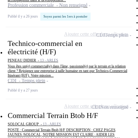
accompagnons dans le développement...
Profession commerciale - Non renseigné
Publié il y a 26 jours
Soyez parmi les 1ers à postuler
Ajouter cette offre à ma sélection
CDI
Temps plein
Technico-commercial en
électricité (H/F)
PENEAU DIDIER -
13 - ARLES
Vous êtes un(e) commercial(e) dans l'âme, passionné(e) par le terrain et la relation
client ? Rejoignez une entreprise à taille humaine en tant que Technico-Commercial
Itinérant (H/F). Votre mission...
CDI - Temps plein
Publié il y a 27 jours
Ajouter cette offre à ma sélection
CDI
Non renseigné
Commercial Terrain Btob H/F
SOLOCAL GROUP -
13 - ARLES
POSTE : Commercial Terrain Btob H/F DESCRIPTION : CHEZ PAGES
JAUNES /SOLOCAL, NOTRE MISSION EST CLAIRE : AIDER LES