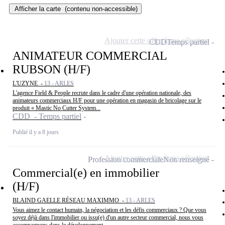
Afficher la carte
(contenu non-accessible)
Ajouter cette offre à ma sélection
CDD
Temps partiel
ANIMATEUR COMMERCIAL
RUBSON (H/F)
L'UZYNE -
13 - ARLES
L'agence Field & People recrute dans le cadre d'une opération nationale, des
animateurs commerciaux H/F pour une opération en magasin de bricolage sur le
produit « Mastic No Cutter System...
CDD - Temps partiel
Publié il y a 8 jours
Ajouter cette offre à ma sélection
Profession commerciale
Non renseigné
Commercial(e) en immobilier
(H/F)
BLAIND GAELLE RÉSEAU MAXIMMO -
13 - ARLES
Vous aimez le contact humain, la négociation et les défis commerciaux ? Que vous
soyez déjà dans l'immobilier ou issu(e) d'un autre secteur commercial, nous vous