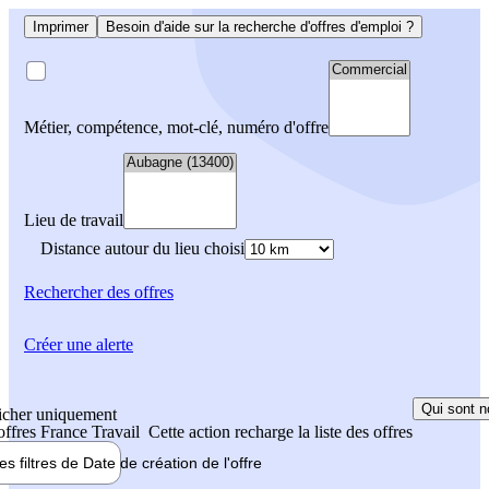
Imprimer
Besoin d'aide sur la recherche d'offres d'emploi ?
Métier, compétence, mot-clé, numéro d'offre
Lieu de travail
Distance autour du lieu choisi
Rechercher
des offres
Créer une alerte
Qui sont n
icher uniquement
 offres France Travail
Cette action recharge la liste des offres
les filtres de
Date de création
de l'offre