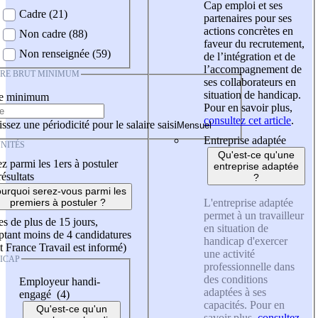
Cap emploi et ses
Cadre (21)
partenaires pour ses
actions concrètes en
Non cadre (88)
faveur du recrutement,
Non renseignée (59)
de l’intégration et de
l’accompagnement de
IRE BRUT MINIMUM
ses collaborateurs en
situation de handicap.
re minimum
Pour en savoir plus,
consultez cet article
.
ssez une périodicité pour le salaire saisi
Entreprise adaptée
NITÉS
Qu'est-ce qu'une
z parmi les 1ers à postuler
entreprise adaptée
résultats
?
urquoi serez-vous parmi les
L'entreprise adaptée
premiers à postuler ?
permet à un travailleur
es de plus de 15 jours,
en situation de
tant moins de 4 candidatures
handicap d'exercer
t France Travail est informé)
une activité
ICAP
professionnelle dans
des conditions
Employeur handi-
adaptées à ses
engagé (4)
capacités. Pour en
Qu'est-ce qu'un
savoir plus,
consultez