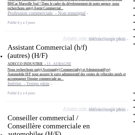
BHCar Marseille Sud ! Dans le cadre du développement de notre agence, nous
recherchons un(e) Agent Commercial...
Profession commerciale - Non renseigné
Publié il y a 3 jours
Ajouter cette offre à ma sélection
Intérim
Temps plein
Assistant Commercial (h/f)
(autres) (H/F)
ADECCO INDUSTRIE -
13 - AUBAGNE
Nous recherchons un(e) Assistant(e) Commercial(e) et Administratif(ve)
Automobile H/F pour assurer le suivi administratif des ventes de véhicules neufs et
accompagner l'équipe commerciale au...
Intérim - Temps plein
Publié il y a 4 jours
Ajouter cette offre à ma sélection
Intérim
Temps plein
Conseiller commercial /
Conseillère commerciale en
automobiles (H/F)