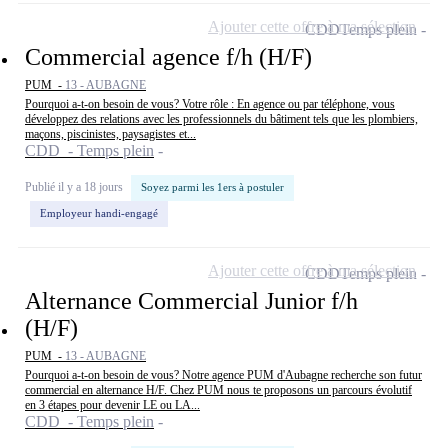
Ajouter cette offre à ma sélection
CDD
Temps plein
Commercial agence f/h (H/F)
PUM -
13 - AUBAGNE
Pourquoi a-t-on besoin de vous? Votre rôle : En agence ou par téléphone, vous
développez des relations avec les professionnels du bâtiment tels que les plombiers,
maçons, piscinistes, paysagistes et...
CDD - Temps plein
Publié il y a 18 jours
Soyez parmi les 1ers à postuler
Employeur handi-engagé
Ajouter cette offre à ma sélection
CDD
Temps plein
Alternance Commercial Junior f/h
(H/F)
PUM -
13 - AUBAGNE
Pourquoi a-t-on besoin de vous? Notre agence PUM d'Aubagne recherche son futur
commercial en alternance H/F. Chez PUM nous te proposons un parcours évolutif
en 3 étapes pour devenir LE ou LA...
CDD - Temps plein