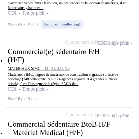
n'avez rien vendu ?Avec Kiloutou, un des leaders de la location de matériels, il va
falloir vous y habituer....
CDI - Temps plein
Publié il y a 19 jours
Employeur handi-engagé
Ajouter cette offre à ma sélection
CDI
Temps plein
Commercial(e) sédentaire F/H
(H/F)
MATERIAUX SIMC -
13 - AUBAGNE
Matériaux SIMC, négoce de matériaux de construction et grande surface de
bricolage (548 collaborateurs sur 24 agences négoces et 4 grandes surfaces
bricolage) est l'enseigne de la région PACA du...
CDI - Temps plein
Publié il y a 19 jours
Ajouter cette offre à ma sélection
CDI
Temps plein
Commercial Sédentaire BtoB H/F
- Matériel Médical (H/F)