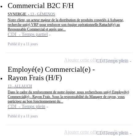
Commercial B2C F/H
SYNERGIE -
13 - GÉMENOS
Notre client, un acteur majeur de la distribution de produits congelés à Aubagne,
recherche un(e) VRP pour renforcer son équipe opérationnelle.Rattaché(e) au
Responsable Commercial et après une...
CDI - Temps partiel
Publié il y a 11 jours
Ajouter cette offre à ma sélection
CDI
Temps plein
Employé(e) Commercial(e) -
Rayon Frais (H/F)
13 - ALLAUCH
Dans le cadre du renforcement de notre équipe, nous recherchons un(e) Employé(e)
Commercial(e) - Rayon Frais. Sous la responsabilité du Manager de rayon, vous
participez au bon fonctionnement du...
CDI - Temps plein
Publié il y a 11 jours
Ajouter cette offre à ma sélection
CDI
Temps plein