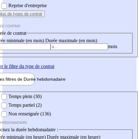
Reprise d'entreprise
plus
de types de contrat
 DE CONTRAT
ée de contrat
ée minimale (en mois)
Durée maximale (en mois)
mois
er
le filtre du type de contrat
les filtres de
Durée hebdo
madaire
 hebdomadaire
Temps plein (30)
Temps partiel (2)
Non renseignée (136)
 HEBDOMADAIRE
cisez la durée hebdomadaire :
ée minimale (en heure)
Durée maximale (en heure)