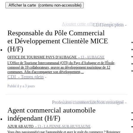
Afficher la carte
(contenu non-accessible)
Ajouter cette offre à ma sélection
CDI
Temps plein
Responsable du Pôle Commercial
et Développement Clientèle MICE
(H/F)
OFFICE DE TOURISME PAYS D'AUBAGNE -
13 - AUBAGNE
L'Office de Tourisme Intercommunal (OTI) du Pays d'Aubagne et de l'Étoile,
composé de 19 collaborateurs, œuvre au développement touristique de 12
communes. Afin d'accompagner son développement,...
CDI - Temps plein
Publié il y a 3 jours
Ajouter cette offre à ma sélection
Profession commerciale
Non renseigné
Agent commercial automobile
indépendant (H/F)
AZUR AB AUTO -
13 - LA PENNE-SUR-HUVEAUNE
Vous êtes passionné(e) par l'automobile et avez le goût du commerce ? Rejoignez