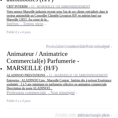
CRIT INTERIM -
13 - MARSEILLE 11E ARRONDISSEMENT
Votre agence Marseille industrie recrute pour l'un de ses clients spécialisés dans le
secteur automobile un Conseiller Clientèle Livraison H/F en intérim basé sur
Marseille 13011. Au coeur de la...
Intérim - Temps plein
Publié il y a 4 jours
Ajouter cette offre à ma sélection
Profession commerciale
Non renseigné
Animateur / Animatrice
Commercial(e) Parfumerie -
MARSEILLE (H/F)
ALADINOO PRESTATIONS -
13 - MARSEILLE 11E ARRONDISSEMENT
Entreprise : ALADINOO Lieu : Marseille Contrat : Intérim dès à présent Expérience
souhaitée : 2 à 5 ans minimum en parfumerie sélective ou animation commerciale
Description du poste ALADINOO...
Profession commerciale - Non renseigné
Publié il y a 4 jours
Ajouter cette offre à ma sélection
Intérim
Temps plein