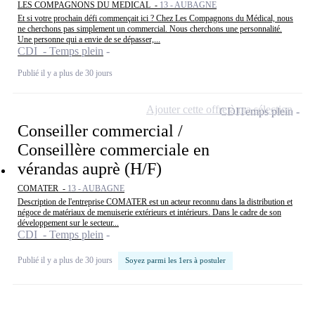
LES COMPAGNONS DU MEDICAL -
13 - AUBAGNE
Et si votre prochain défi commençait ici ? Chez Les Compagnons du Médical, nous
ne cherchons pas simplement un commercial. Nous cherchons une personnalité.
Une personne qui a envie de se dépasser,...
CDI - Temps plein
Publié il y a plus de 30 jours
Ajouter cette offre à ma sélection
CDI
Temps plein
Conseiller commercial /
Conseillère commerciale en
vérandas auprè (H/F)
COMATER -
13 - AUBAGNE
Description de l'entreprise COMATER est un acteur reconnu dans la distribution et
négoce de matériaux de menuiserie extérieurs et intérieurs. Dans le cadre de son
développement sur le secteur...
CDI - Temps plein
Publié il y a plus de 30 jours
Soyez parmi les 1ers à postuler