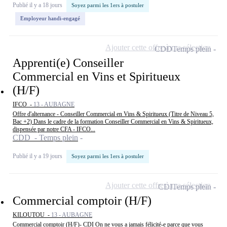
Publié il y a 18 jours
Soyez parmi les 1ers à postuler
Employeur handi-engagé
Ajouter cette offre à ma sélection
CDD
Temps plein
Apprenti(e) Conseiller
Commercial en Vins et Spiritueux
(H/F)
IFCO -
13 - AUBAGNE
Offre d'alternance - Conseiller Commercial en Vins & Spiritueux (Titre de Niveau 5,
Bac +2) Dans le cadre de la formation Conseiller Commercial en Vins & Spiritueux,
dispensée par notre CFA - IFCO...
CDD - Temps plein
Publié il y a 19 jours
Soyez parmi les 1ers à postuler
Ajouter cette offre à ma sélection
CDI
Temps plein
Commercial comptoir (H/F)
KILOUTOU -
13 - AUBAGNE
Commercial comptoir (H/F)- CDI On ne vous a jamais félicité-e parce que vous