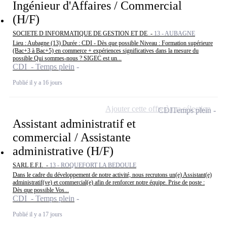
Ingénieur d'Affaires / Commercial
(H/F)
SOCIETE D INFORMATIQUE DE GESTION ET DE -
13 - AUBAGNE
Lieu : Aubagne (13) Durée : CDI - Dès que possible Niveau : Formation supérieure
(Bac+3 à Bac+5) en commerce + expériences significatives dans la mesure du
possible Qui sommes-nous ? SIGEC est un...
CDI - Temps plein
Publié il y a 16 jours
Ajouter cette offre à ma sélection
CDI
Temps plein
Assistant administratif et
commercial / Assistante
administrative (H/F)
SARL E.F.I. -
13 - ROQUEFORT LA BEDOULE
Dans le cadre du développement de notre activité, nous recrutons un(e) Assistant(e)
administratif(ve) et commercial(e) afin de renforcer notre équipe. Prise de poste :
Dès que possible Vos...
CDI - Temps plein
Publié il y a 17 jours