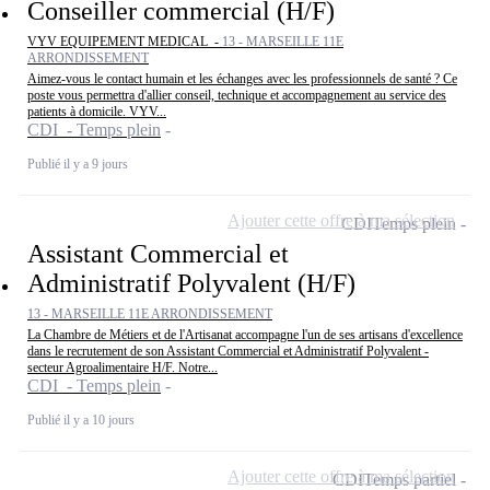
Conseiller commercial (H/F)
VYV EQUIPEMENT MEDICAL -
13 - MARSEILLE 11E
ARRONDISSEMENT
Aimez-vous le contact humain et les échanges avec les professionnels de santé ? Ce
poste vous permettra d'allier conseil, technique et accompagnement au service des
patients à domicile. VYV...
CDI - Temps plein
Publié il y a 9 jours
Ajouter cette offre à ma sélection
CDI
Temps plein
Assistant Commercial et
Administratif Polyvalent (H/F)
13 - MARSEILLE 11E ARRONDISSEMENT
La Chambre de Métiers et de l'Artisanat accompagne l'un de ses artisans d'excellence
dans le recrutement de son Assistant Commercial et Administratif Polyvalent -
secteur Agroalimentaire H/F. Notre...
CDI - Temps plein
Publié il y a 10 jours
Ajouter cette offre à ma sélection
CDI
Temps partiel