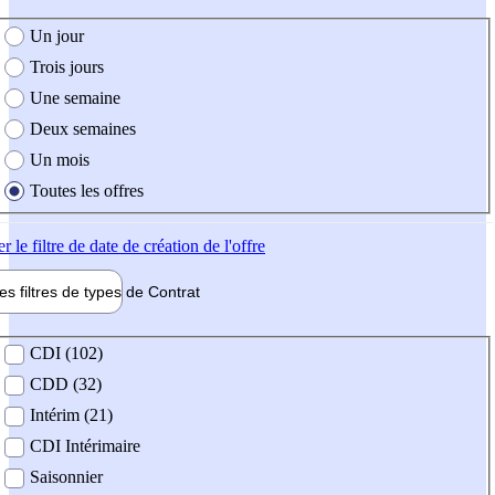
e création de l'offre
Un jour
Trois jours
Une semaine
Deux semaines
Un mois
Toutes les offres
er
le filtre de date de création de l'offre
les filtres de types de
Contrat
de contrat
CDI (102)
CDD (32)
Intérim (21)
CDI Intérimaire
Saisonnier