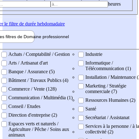
heures
er
le filtre de durée hebdomadaire
les filtres de
Domaine pro
fessionnel
ne professionel
Achats / Comptabilité / Gestion
Industrie
Arts / Artisanat d'art
Informatique /
Télécommunication (1)
Banque / Assurance (5)
Installation / Maintenance (
Bâtiment / Travaux Publics (4)
Marketing / Stratégie
Commerce / Vente (128)
commerciale (7)
Communication / Multimédia (1)
Ressources Humaines (2)
Conseil / Etudes
Santé
Direction d'entreprise (2)
Secrétariat / Assistanat
Espaces verts et naturels /
Services à la personne / à l
Agriculture / Pêche / Soins aux
collectivité (2)
animaux