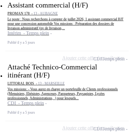
Assistant commercial (H/F)
PROMAN 178 -
13 - AUBAGNE
Le poste : Nous recherchons à compter de juillet 2026, 1 assistant commercial H/F
pour une concession automobile Vos missions : Préparation des dossiers de
livraison administratif (pv de livraison,...
Intérim - Temps plein
Publié il y a 5 jours
Ajouter cette offre à ma sélection
CDI
Temps plein
Attaché Technico-Commercial
itinérant (H/F)
LITTORAL BOIS -
13 - MARSEILLE
Vos missions: - Vous aurez en charge un portefeuille de Clients professionnels
(Menuisiers, Ebénistes, Agenceurs, Parqueteurs, Paysagistes, Lycées
professionnels, Administrations, .) pour lesquels...
CDI - Temps plein
Publié il y a 5 jours
Ajouter cette offre à ma sélection
CDI
Temps plein