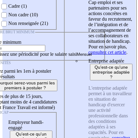
Cap emploi et ses
Cadre (1)
partenaires pour ses
actions concrètes en
Non cadre (10)
faveur du recrutement,
Non renseignée (21)
de l’intégration et de
l’accompagnement de
IRE BRUT MINIMUM
ses collaborateurs en
situation de handicap.
re minimum
Pour en savoir plus,
consultez cet article
.
ssez une périodicité pour le salaire saisi
Entreprise adaptée
NITÉS
Qu'est-ce qu'une
z parmi les 1ers à postuler
entreprise adaptée
résultats
?
urquoi serez-vous parmi les
L'entreprise adaptée
premiers à postuler ?
permet à un travailleur
es de plus de 15 jours,
en situation de
tant moins de 4 candidatures
handicap d'exercer
t France Travail est informé)
une activité
ICAP
professionnelle dans
des conditions
Employeur handi-
adaptées à ses
engagé
capacités. Pour en
Qu'est-ce qu'un
savoir plus,
consultez