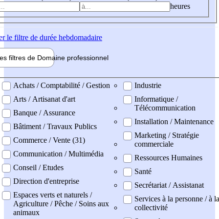
heures
er
le filtre de durée hebdomadaire
les filtres de
Domaine pro
fessionnel
ne professionel
Achats / Comptabilité / Gestion
Industrie
Arts / Artisanat d'art
Informatique /
Télécommunication
Banque / Assurance
Installation / Maintenance
Bâtiment / Travaux Publics
Marketing / Stratégie
Commerce / Vente (31)
commerciale
Communication / Multimédia
Ressources Humaines
Conseil / Etudes
Santé
Direction d'entreprise
Secrétariat / Assistanat
Espaces verts et naturels /
Services à la personne / à l
Agriculture / Pêche / Soins aux
collectivité
animaux