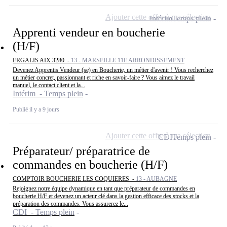
Ajouter cette offre à ma sélection
Intérim
Temps plein
Apprenti vendeur en boucherie
(H/F)
ERGALIS AIX 3280 -
13 - MARSEILLE 11E ARRONDISSEMENT
Devenez Apprentis Vendeur (se) en Boucherie, un métier d'avenir ! Vous recherchez
un métier concret, passionnant et riche en savoir-faire ? Vous aimez le travail
manuel, le contact client et la...
Intérim - Temps plein
Publié il y a 9 jours
Ajouter cette offre à ma sélection
CDI
Temps plein
Préparateur/ préparatrice de
commandes en boucherie (H/F)
COMPTOIR BOUCHERIE LES COQUIERES -
13 - AUBAGNE
Rejoignez notre équipe dynamique en tant que préparateur de commandes en
boucherie H/F et devenez un acteur clé dans la gestion efficace des stocks et la
préparation des commandes. Vous assurerez le...
CDI - Temps plein