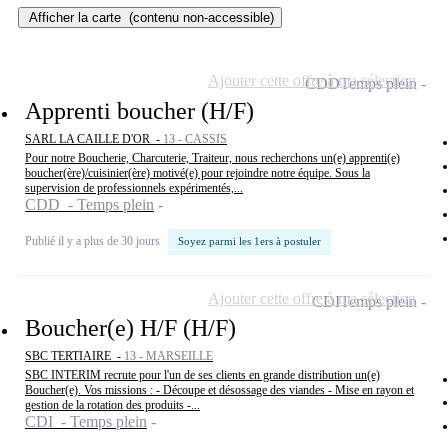
Afficher la carte
(contenu non-accessible)
Ajouter cette offre à ma sélection
CDD
Temps plein
Apprenti boucher (H/F)
SARL LA CAILLE D'OR -
13 - CASSIS
Pour notre Boucherie, Charcuterie, Traiteur, nous recherchons un(e) apprenti(e)
boucher(ère)/cuisinier(ère) motivé(e) pour rejoindre notre équipe. Sous la
supervision de professionnels expérimentés,...
CDD - Temps plein
Publié il y a plus de 30 jours
Soyez parmi les 1ers à postuler
Ajouter cette offre à ma sélection
CDI
Temps plein
Boucher(e) H/F (H/F)
SBC TERTIAIRE -
13 - MARSEILLE
SBC INTERIM recrute pour l'un de ses clients en grande distribution un(e)
Boucher(e). Vos missions : - Découpe et désossage des viandes - Mise en rayon et
gestion de la rotation des produits -...
CDI - Temps plein