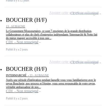
Publié il y a 12 jours
Ajouter cette offre à ma sélection
CDI
Non renseigné
BOUCHER (H/F)
13 - AUBAGNE
Le Groupement Mousquetaires, ce sont 7 enseignes de la grande distribution,
collaborateurs et plus de chefs d'entreprise indépendants !Intermarché & Netto fait
du mieux manger accessible à tous une...
CDI - Non renseigné
Publié il y a 2 jours
Ajouter cette offre à ma sélection
CDI
Non renseigné
BOUCHER (H/F)
INTERMARCHÉ -
13 - AUBAGNE
Après une période d'intégration pendant laquelle vous vous familiariserez avec le
rayon Boucherie, nos process et l'équipe, vous serez responsable de votre rayon,
véritable ambassadeur de nos...
CDI - Non renseigné
Publié il y a 2 jours