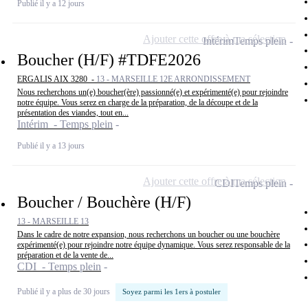
Publié il y a 12 jours
Ajouter cette offre à ma sélection
Intérim
Temps plein
Boucher (H/F) #TDFE2026
ERGALIS AIX 3280 -
13 - MARSEILLE 12E ARRONDISSEMENT
Nous recherchons un(e) boucher(ère) passionné(e) et expérimenté(e) pour rejoindre
notre équipe. Vous serez en charge de la préparation, de la découpe et de la
présentation des viandes, tout en...
Intérim - Temps plein
Publié il y a 13 jours
Ajouter cette offre à ma sélection
CDI
Temps plein
Boucher / Bouchère (H/F)
13 - MARSEILLE 13
Dans le cadre de notre expansion, nous recherchons un boucher ou une bouchère
expérimenté(e) pour rejoindre notre équipe dynamique. Vous serez responsable de la
préparation et de la vente de...
CDI - Temps plein
Publié il y a plus de 30 jours
Soyez parmi les 1ers à postuler