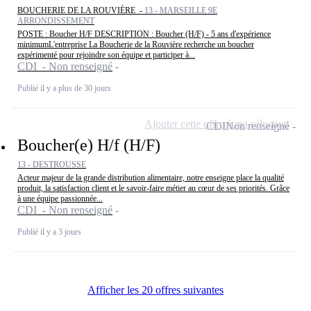
BOUCHERIE DE LA ROUVIÈRE -
13 - MARSEILLE 9E
ARRONDISSEMENT
POSTE : Boucher H/F DESCRIPTION : Boucher (H/F) - 5 ans d'expérience
minimumL'entreprise La Boucherie de la Rouvière recherche un boucher
expérimenté pour rejoindre son équipe et participer à...
CDI - Non renseigné
Publié il y a plus de 30 jours
Ajouter cette offre à ma sélection
CDI
Non renseigné
Boucher(e) H/f (H/F)
13 - DESTROUSSE
Acteur majeur de la grande distribution alimentaire, notre enseigne place la qualité
produit, la satisfaction client et le savoir-faire métier au cœur de ses priorités. Grâce
à une équipe passionnée...
CDI - Non renseigné
Publié il y a 3 jours
Afficher les 20 offres suivantes