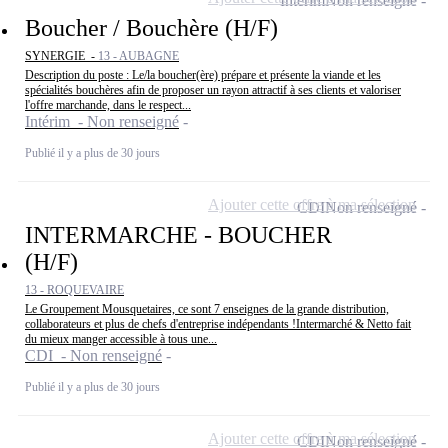
Intérim
Non renseigné
Boucher / Bouchère (H/F)
SYNERGIE -
13 - AUBAGNE
Description du poste : Le/la boucher(ère) prépare et présente la viande et les
spécialités bouchères afin de proposer un rayon attractif à ses clients et valoriser
l'offre marchande, dans le respect...
Intérim - Non renseigné
Publié il y a plus de 30 jours
Ajouter cette offre à ma sélection
CDI
Non renseigné
INTERMARCHE - BOUCHER
(H/F)
13 - ROQUEVAIRE
Le Groupement Mousquetaires, ce sont 7 enseignes de la grande distribution,
collaborateurs et plus de chefs d'entreprise indépendants !Intermarché & Netto fait
du mieux manger accessible à tous une...
CDI - Non renseigné
Publié il y a plus de 30 jours
Ajouter cette offre à ma sélection
CDI
Non renseigné