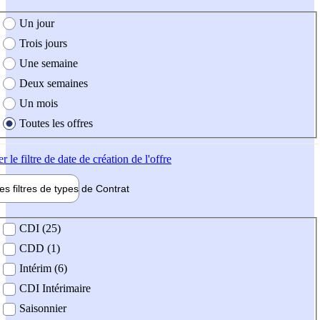
e création de l'offre
Un jour
Trois jours
Une semaine
Deux semaines
Un mois
Toutes les offres
er
le filtre de date de création de l'offre
les filtres de types de
Contrat
de contrat
CDI (25)
CDD (1)
Intérim (6)
CDI Intérimaire
Saisonnier