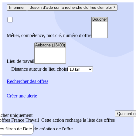
Imprimer
Besoin d'aide sur la recherche d'offres d'emploi ?
Métier, compétence, mot-clé, numéro d'offre
Lieu de travail
Distance autour du lieu choisi
Rechercher
des offres
Créer une alerte
Qui sont n
icher uniquement
 offres France Travail
Cette action recharge la liste des offres
les filtres de
Date de création
de l'offre