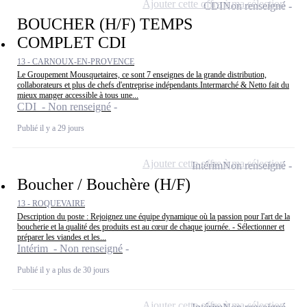
Ajouter cette offre à ma sélection
CDI
Non renseigné
BOUCHER (H/F) TEMPS
COMPLET CDI
13 - CARNOUX-EN-PROVENCE
Le Groupement Mousquetaires, ce sont 7 enseignes de la grande distribution,
collaborateurs et plus de chefs d'entreprise indépendants.Intermarché & Netto fait du
mieux manger accessible à tous une...
CDI - Non renseigné
Publié il y a 29 jours
Ajouter cette offre à ma sélection
Intérim
Non renseigné
Boucher / Bouchère (H/F)
13 - ROQUEVAIRE
Description du poste : Rejoignez une équipe dynamique où la passion pour l'art de la
boucherie et la qualité des produits est au cœur de chaque journée. - Sélectionner et
préparer les viandes et les...
Intérim - Non renseigné
Publié il y a plus de 30 jours
Ajouter cette offre à ma sélection