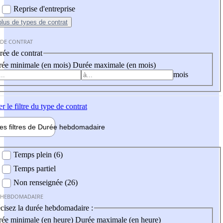
Reprise d'entreprise
plus
de types de contrat
 DE CONTRAT
ée de contrat
ée minimale (en mois)
Durée maximale (en mois)
mois
er
le filtre du type de contrat
les filtres de
Durée hebdo
madaire
 hebdomadaire
Temps plein (6)
Temps partiel
Non renseignée (26)
 HEBDOMADAIRE
cisez la durée hebdomadaire :
ée minimale (en heure)
Durée maximale (en heure)