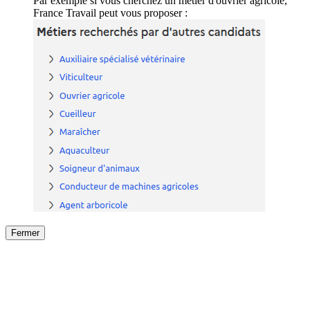
Par exemple si vous cherchez un métier d'ouvrier agricole,
France Travail peut vous proposer :
Fermer
Fermer
le détail de l'offre
/
Offre
sur