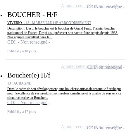
Ajouter cette offre à ma sélection
CDI
Non renseigné
BOUCHER - H/F
VIVERIO -
13 - MARSEILLE 11E ARRONDISSEMENT
Description : Despi le boucher est le boucher de Grand Frais. Premier boucher
traditionnel de France, Despi a su préserver son savoir-faire acquis depuis 1933.
Nos équipes travaillent dans le...
CDI - Non renseigné
Publié il y a 10 jours
Ajouter cette offre à ma sélection
CDI
Non renseigné
Boucher(e) H/f
13 - AUBAGNE
Dans le cadre de son développement, une boucherie artisanale reconnue à Aubagne
pour l'excellence de ses produits, son professionnalisme et la qualité de son service
client recherche un Boucher...
CDI - Non renseigné
Publié il y a 17 jours
Ajouter cette offre à ma sélection
CDI
Non renseigné