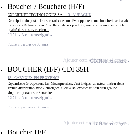
Boucher / Bouchère (H/F)
EXPERTNET TECHNOLOGIES SA -
13 - AUBAGNE
Description du poste : Dans le cadre de son développement, une boucherie artisanale
reconnue à Aubagne pour l'excellence de ses produits, son professionnalisme et la
qualité de son service client...
CDI - Non renseigné
Publié il y a plus de 30 jours
Ajouter cette offre à ma sélection
CDI
Non renseigné
BOUCHER (H/F) CDI 35H
13 - CARNOUX-EN-PROVENCE
Rejoindre le Groupement Les Mousquetaires, c'est intégrer un acteur majeur de la
grande distribution avec 7 enseignes. C'est aussi évoluer au sein d'un groupe
singulier, présent sur 3 marchés...
CDI - Non renseigné
Publié il y a plus de 30 jours
Ajouter cette offre à ma sélection
CDI
Non renseigné
Boucher H/F