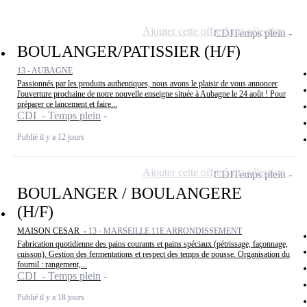
Ajouter cette offre à ma sélection
CDI
Temps plein
BOULANGER/PATISSIER (H/F)
13 - AUBAGNE
Passionnés par les produits authentiques, nous avons le plaisir de vous annoncer
l'ouverture prochaine de notre nouvelle enseigne située à Aubagne le 24 août ! Pour
préparer ce lancement et faire...
CDI - Temps plein
Publié il y a 12 jours
Ajouter cette offre à ma sélection
CDI
Temps plein
BOULANGER / BOULANGERE
(H/F)
MAISON CESAR -
13 - MARSEILLE 11E ARRONDISSEMENT
Fabrication quotidienne des pains courants et pains spéciaux (pétrissage, façonnage,
cuisson). Gestion des fermentations et respect des temps de pousse. Organisation du
fournil : rangement,...
CDI - Temps plein
Publié il y a 18 jours