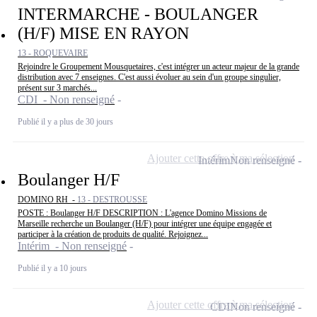
INTERMARCHE - BOULANGER
(H/F) MISE EN RAYON
13 - ROQUEVAIRE
Rejoindre le Groupement Mousquetaires, c'est intégrer un acteur majeur de la grande
distribution avec 7 enseignes. C'est aussi évoluer au sein d'un groupe singulier,
présent sur 3 marchés...
CDI - Non renseigné
Publié il y a plus de 30 jours
Ajouter cette offre à ma sélection
Intérim
Non renseigné
Boulanger H/F
DOMINO RH -
13 - DESTROUSSE
POSTE : Boulanger H/F DESCRIPTION : L'agence Domino Missions de
Marseille recherche un Boulanger (H/F) pour intégrer une équipe engagée et
participer à la création de produits de qualité. Rejoignez...
Intérim - Non renseigné
Publié il y a 10 jours
Ajouter cette offre à ma sélection
CDI
Non renseigné