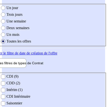
e création de l'offre
Un jour
Trois jours
Une semaine
Deux semaines
Un mois
Toutes les offres
er
le filtre de date de création de l'offre
les filtres de types de
Contrat
de contrat
CDI (9)
CDD (2)
Intérim (1)
CDI Intérimaire
Saisonnier