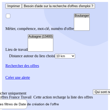
Imprimer
Besoin d'aide sur la recherche d'offres d'emploi ?
Métier, compétence, mot-clé, numéro d'offre
Lieu de travail
Distance autour du lieu choisi
Rechercher
des offres
Créer une alerte
Qui sont n
icher uniquement
 offres France Travail
Cette action recharge la liste des offres
les filtres de
Date de création
de l'offre