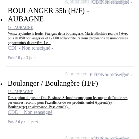
Ajouter cette offre à ma sélection
CDI
Non renseigné
BOULANGER 35h (H/F) -
AUBAGNE
13 - AUBAGNE
Venez rejoindre le leader Français de la boulangerie. Marie Blachère recrute ! Avec
plus de 850 boulangeries et 12 000 collaborateurs nous proposons de nombreuses
opportunités de carrière. Le...
CDI - Non renseigné
Publié il y a 3 jours
Ajouter cette offre à ma sélection
CDD
Non renseigné
Boulanger / Boulangère (H/F)
13 - AUBAGNE
Description du poste : One Business School recrute, pour le compte de l'un de ses
partenaires reconnu pour l'excellence de ses produits, un(e) Apprenti(e)
Boulanger(e) en alternance. Passionné(e)...
CDD - Non renseigné
Publié il y a 11 jours
Ajouter cette offre à ma sélection
CDI
Non renseigné