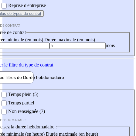
Reprise d'entreprise
plus
de types de contrat
 DE CONTRAT
ée de contrat
ée minimale (en mois)
Durée maximale (en mois)
mois
er
le filtre du type de contrat
les filtres de
Durée hebdo
madaire
 hebdomadaire
Temps plein (5)
Temps partiel
Non renseignée (7)
 HEBDOMADAIRE
cisez la durée hebdomadaire :
ée minimale (en heure)
Durée maximale (en heure)