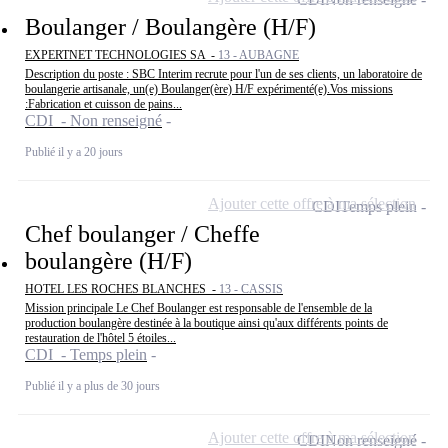
Boulanger / Boulangère (H/F)
EXPERTNET TECHNOLOGIES SA -
13 - AUBAGNE
Description du poste : SBC Interim recrute pour l'un de ses clients, un laboratoire de
boulangerie artisanale, un(e) Boulanger(ère) H/F expérimenté(e).Vos missions
:Fabrication et cuisson de pains...
CDI - Non renseigné
Publié il y a 20 jours
Ajouter cette offre à ma sélection
CDI
Temps plein
Chef boulanger / Cheffe
boulangère (H/F)
HOTEL LES ROCHES BLANCHES -
13 - CASSIS
Mission principale Le Chef Boulanger est responsable de l'ensemble de la
production boulangère destinée à la boutique ainsi qu'aux différents points de
restauration de l'hôtel 5 étoiles...
CDI - Temps plein
Publié il y a plus de 30 jours
Ajouter cette offre à ma sélection
CDI
Non renseigné