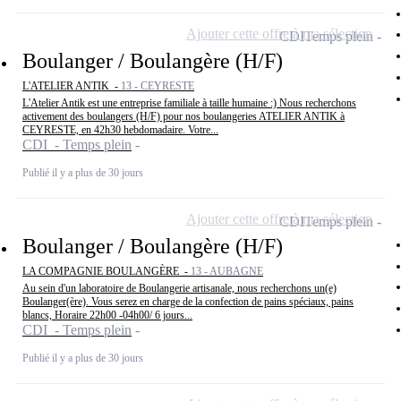
Ajouter cette offre à ma sélection
CDI
Temps plein
Boulanger / Boulangère (H/F)
L'ATELIER ANTIK -
13 - CEYRESTE
L'Atelier Antik est une entreprise familiale à taille humaine :) Nous recherchons
activement des boulangers (H/F) pour nos boulangeries ATELIER ANTIK à
CEYRESTE, en 42h30 hebdomadaire. Votre...
CDI - Temps plein
Publié il y a plus de 30 jours
Ajouter cette offre à ma sélection
CDI
Temps plein
Boulanger / Boulangère (H/F)
LA COMPAGNIE BOULANGÈRE -
13 - AUBAGNE
Au sein d'un laboratoire de Boulangerie artisanale, nous recherchons un(e)
Boulanger(ère). Vous serez en charge de la confection de pains spéciaux, pains
blancs, Horaire 22h00 -04h00/ 6 jours...
CDI - Temps plein
Publié il y a plus de 30 jours