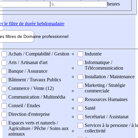
heures
er
le filtre de durée hebdomadaire
les filtres de
Domaine pro
fessionnel
ne professionel
Achats / Comptabilité / Gestion
Industrie
Arts / Artisanat d'art
Informatique /
Télécommunication
Banque / Assurance
Installation / Maintenance
Bâtiment / Travaux Publics
Marketing / Stratégie
Commerce / Vente (12)
commerciale
Communication / Multimédia
Ressources Humaines
Conseil / Etudes
Santé
Direction d'entreprise
Secrétariat / Assistanat
Espaces verts et naturels /
Services à la personne / à l
Agriculture / Pêche / Soins aux
collectivité
animaux