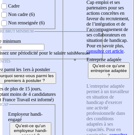
Cap emploi et ses
Cadre
partenaires pour ses
actions concrètes en
Non cadre (6)
faveur du recrutement,
Non renseignée (6)
de l’intégration et de
l’accompagnement de
IRE BRUT MINIMUM
ses collaborateurs en
situation de handicap.
re minimum
Pour en savoir plus,
consultez cet article
.
ssez une périodicité pour le salaire saisi
Entreprise adaptée
NITÉS
Qu'est-ce qu'une
z parmi les 1ers à postuler
entreprise adaptée
?
urquoi serez-vous parmi les
premiers à postuler ?
L'entreprise adaptée
es de plus de 15 jours,
permet à un travailleur
tant moins de 4 candidatures
en situation de
t France Travail est informé)
handicap d'exercer
ICAP
une activité
professionnelle dans
Employeur handi-
des conditions
engagé
adaptées à ses
Qu'est-ce qu'un
capacités. Pour en
employeur handi-
savoir plus,
consultez