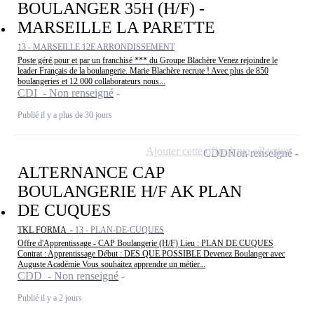
BOULANGER 35H (H/F) -
MARSEILLE LA PARETTE
13 - MARSEILLE 12E ARRONDISSEMENT
Poste géré pour et par un franchisé *** du Groupe Blachère Venez rejoindre le
leader Français de la boulangerie. Marie Blachère recrute ! Avec plus de 850
boulangeries et 12 000 collaborateurs nous...
CDI - Non renseigné
Publié il y a plus de 30 jours
Ajouter cette offre à ma sélection
CDD
Non renseigné
ALTERNANCE CAP
BOULANGERIE H/F AK PLAN
DE CUQUES
TKL FORMA -
13 - PLAN-DE-CUQUES
Offre d'Apprentissage - CAP Boulangerie (H/F) Lieu : PLAN DE CUQUES
Contrat : Apprentissage Début : DES QUE POSSIBLE Devenez Boulanger avec
Auguste Académie Vous souhaitez apprendre un métier...
CDD - Non renseigné
Publié il y a 2 jours