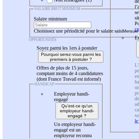
de
l
SALAIRE BRUT MINIMUM
se
si
Salaire minimum
Po
co
Choisissez une périodicité pour le salaire saisi
En
OPPORTUNITÉS
Soyez parmi les 1ers à postuler
Pourquoi serez-vous parmi les
premiers à postuler ?
L'
Offres de plus de 15 jours,
pe
comptant moins de 4 candidatures
en
(dont France Travail est informé)
ha
HANDICAP
un
pr
Employeur handi-
de
engagé
ad
Qu'est-ce qu'un
ca
employeur handi-
sa
engagé ?
le
Un employeur handi-
engagé est un
employeur reconnu