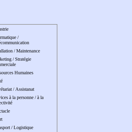
strie
rmatique /
écommunication
allation / Maintenance
eting / Stratégie
merciale
sources Humaines
té
étariat / Assistanat
ices à la personne / à la
ectivité
ctacle
rt
sport / Logistique