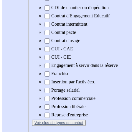
CDI de chantier ou d'opération
Contrat d'Engagement Educatif
Contrat intermittent
Contrat pacte
Contrat d'usage
CUI - CAE
CUI - CIE
Engagement à servir dans la réserve
Franchise
Insertion par l'activ.éco.
Portage salarial
Profession commerciale
Profession libérale
Reprise d'entreprise
Voir plus
de types de contrat