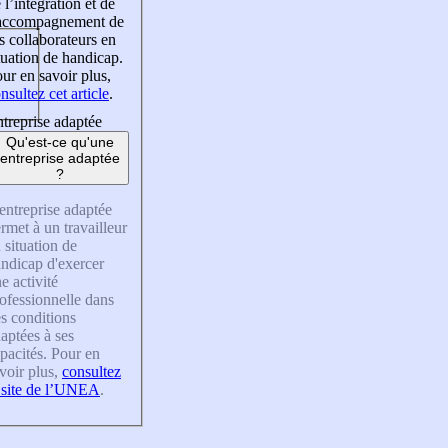
 l’intégration et de
’accompagnement de
s collaborateurs en
tuation de handicap.
ur en savoir plus,
nsultez cet article
.
treprise adaptée
Qu'est-ce qu'une
entreprise adaptée
?
entreprise adaptée
rmet à un travailleur
 situation de
ndicap d'exercer
e activité
ofessionnelle dans
s conditions
aptées à ses
pacités. Pour en
voir plus,
consultez
 site de l’UNEA
.