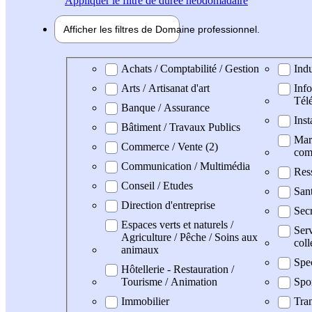
Appliquer
le filtre de durée hebdomadaire
Afficher les filtres de
Domaine pro
fessionnel
Domaine professionel
Achats / Comptabilité / Gestion
Indu
Arts / Artisanat d'art
Info
Tél
Banque / Assurance
Inst
Bâtiment / Travaux Publics
Mark
Commerce / Vente (2)
com
Communication / Multimédia
Res
Conseil / Etudes
San
Direction d'entreprise
Secr
Espaces verts et naturels /
Serv
Agriculture / Pêche / Soins aux
coll
animaux
Spe
Hôtellerie - Restauration /
Tourisme / Animation
Spo
Immobilier
Tran