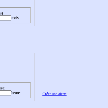
s)
mois
ure)
heures
Créer une alerte