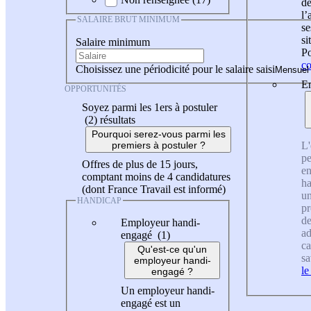
de
l
SALAIRE BRUT MINIMUM
se
si
Salaire minimum
Po
co
Choisissez une périodicité pour le salaire saisi
En
OPPORTUNITÉS
Soyez parmi les 1ers à postuler
(2)
résultats
Pourquoi serez-vous parmi les
L'
premiers à postuler ?
pe
Offres de plus de 15 jours,
en
comptant moins de 4 candidatures
ha
(dont France Travail est informé)
un
HANDICAP
pr
de
Employeur handi-
ad
engagé (1)
ca
Qu'est-ce qu'un
sa
employeur handi-
le
engagé ?
Un employeur handi-
engagé est un