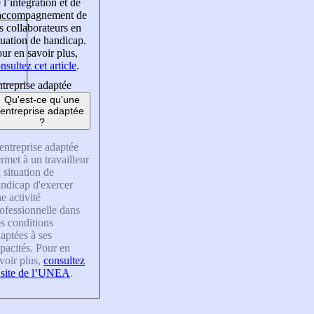
 l’intégration et de
’accompagnement de
s collaborateurs en
tuation de handicap.
ur en savoir plus,
nsultez cet article
.
treprise adaptée
Qu'est-ce qu'une
entreprise adaptée
?
entreprise adaptée
rmet à un travailleur
 situation de
ndicap d'exercer
e activité
ofessionnelle dans
s conditions
aptées à ses
pacités. Pour en
voir plus,
consultez
 site de l’UNEA
.