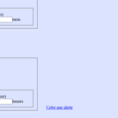
s)
mois
ure)
heures
Créer une alerte