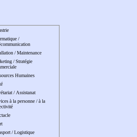
strie
rmatique /
écommunication
allation / Maintenance
eting / Stratégie
merciale
sources Humaines
té
étariat / Assistanat
ices à la personne / à la
ectivité
ctacle
rt
sport / Logistique