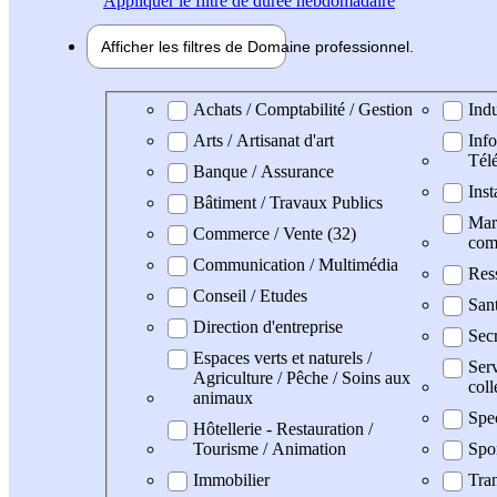
Appliquer
le filtre de durée hebdomadaire
Afficher les filtres de
Domaine pro
fessionnel
Domaine professionel
Achats / Comptabilité / Gestion
Indu
Arts / Artisanat d'art
Info
Tél
Banque / Assurance
Inst
Bâtiment / Travaux Publics
Mark
Commerce / Vente (32)
com
Communication / Multimédia
Res
Conseil / Etudes
San
Direction d'entreprise
Secr
Espaces verts et naturels /
Serv
Agriculture / Pêche / Soins aux
coll
animaux
Spe
Hôtellerie - Restauration /
Tourisme / Animation
Spo
Immobilier
Tran