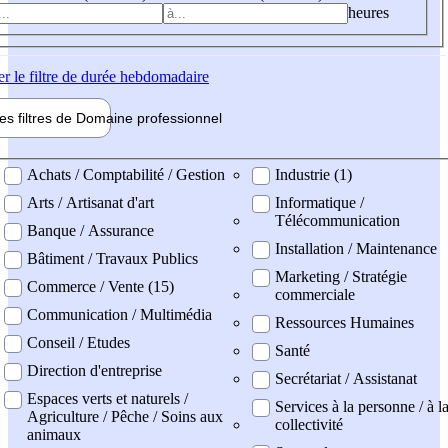
heures
er
le filtre de durée hebdomadaire
les filtres de
Domaine pro
fessionnel
ne professionel
Achats / Comptabilité / Gestion
Industrie (1)
Arts / Artisanat d'art
Informatique /
Télécommunication
Banque / Assurance
Installation / Maintenance
Bâtiment / Travaux Publics
Marketing / Stratégie
Commerce / Vente (15)
commerciale
Communication / Multimédia
Ressources Humaines
Conseil / Etudes
Santé
Direction d'entreprise
Secrétariat / Assistanat
Espaces verts et naturels /
Services à la personne / à l
Agriculture / Pêche / Soins aux
collectivité
animaux