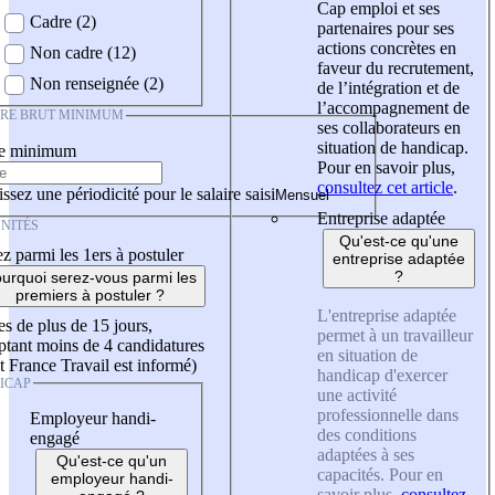
Cap emploi et ses
Cadre (2)
partenaires pour ses
actions concrètes en
Non cadre (12)
faveur du recrutement,
Non renseignée (2)
de l’intégration et de
l’accompagnement de
IRE BRUT MINIMUM
ses collaborateurs en
situation de handicap.
re minimum
Pour en savoir plus,
consultez cet article
.
ssez une périodicité pour le salaire saisi
Entreprise adaptée
NITÉS
Qu'est-ce qu'une
z parmi les 1ers à postuler
entreprise adaptée
?
urquoi serez-vous parmi les
premiers à postuler ?
L'entreprise adaptée
es de plus de 15 jours,
permet à un travailleur
tant moins de 4 candidatures
en situation de
t France Travail est informé)
handicap d'exercer
ICAP
une activité
professionnelle dans
Employeur handi-
des conditions
engagé
adaptées à ses
Qu'est-ce qu'un
capacités. Pour en
employeur handi-
savoir plus,
consultez