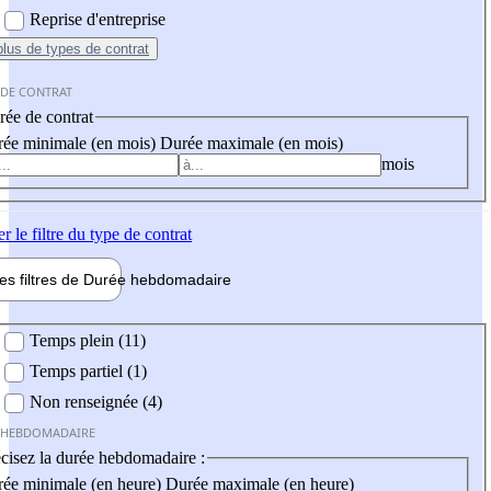
Reprise d'entreprise
plus
de types de contrat
 DE CONTRAT
ée de contrat
ée minimale (en mois)
Durée maximale (en mois)
mois
er
le filtre du type de contrat
les filtres de
Durée hebdo
madaire
 hebdomadaire
Temps plein (11)
Temps partiel (1)
Non renseignée (4)
 HEBDOMADAIRE
cisez la durée hebdomadaire :
ée minimale (en heure)
Durée maximale (en heure)