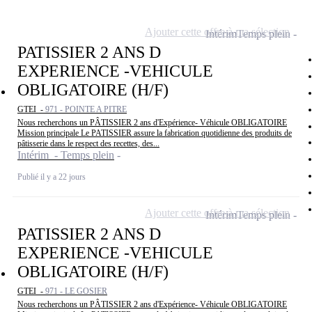
Ajouter cette offre à ma sélection
Intérim
Temps plein
PATISSIER 2 ANS D
EXPERIENCE -VEHICULE
OBLIGATOIRE (H/F)
GTEI -
971 - POINTE A PITRE
Nous recherchons un PÂTISSIER 2 ans d'Expérience- Véhicule OBLIGATOIRE
Mission principale Le PATISSIER assure la fabrication quotidienne des produits de
pâtisserie dans le respect des recettes, des...
Intérim - Temps plein
Publié il y a 22 jours
Ajouter cette offre à ma sélection
Intérim
Temps plein
PATISSIER 2 ANS D
EXPERIENCE -VEHICULE
OBLIGATOIRE (H/F)
GTEI -
971 - LE GOSIER
Nous recherchons un PÂTISSIER 2 ans d'Expérience- Véhicule OBLIGATOIRE