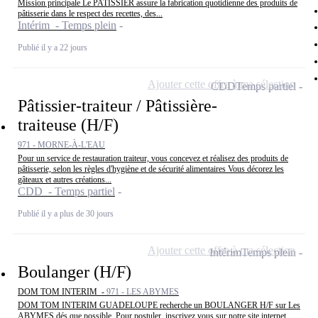
Mission principale Le PATISSIER assure la fabrication quotidienne des produits de
pâtisserie dans le respect des recettes, des...
Intérim - Temps plein
Publié il y a 22 jours
Ajouter cette offre à ma sélection
CDD
Temps partiel
Pâtissier-traiteur / Pâtissière-
traiteuse (H/F)
971 - MORNE-À-L'EAU
Pour un service de restauration traiteur, vous concevez et réalisez des produits de
pâtisserie, selon les règles d'hygiène et de sécurité alimentaires Vous décorez les
gâteaux et autres créations...
CDD - Temps partiel
Publié il y a plus de 30 jours
Ajouter cette offre à ma sélection
Intérim
Temps plein
Boulanger (H/F)
DOM TOM INTERIM -
971 - LES ABYMES
DOM TOM INTERIM GUADELOUPE recherche un BOULANGER H/F sur Les
ABYMES dés que possible. Pour postuler, inscrivez vous sur notre site internet...