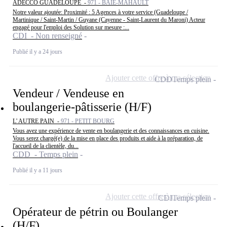
ADECCO GUADELOUPE -
971 - BAIE-MAHAULT
Notre valeur ajoutée: Proximité : 5 Agences à votre service (Guadeloupe /
Martinique / Saint-Martin / Guyane (Cayenne - Saint-Laurent du Maroni) Acteur
engagé pour l'emploi des Solution sur mesure :...
CDI - Non renseigné
Publié il y a 24 jours
Ajouter cette offre à ma sélection
CDD
Temps plein
Vendeur / Vendeuse en
boulangerie-pâtisserie (H/F)
L' AUTRE PAIN -
971 - PETIT BOURG
Vous avez une expérience de vente en boulangerie et des connaissances en cuisine.
Vous serez chargé(e) de la mise en place des produits et aide à la préparation, de
l'accueil de la clientèle, du...
CDD - Temps plein
Publié il y a 11 jours
Ajouter cette offre à ma sélection
CDI
Temps plein
Opérateur de pétrin ou Boulanger
(H/F)