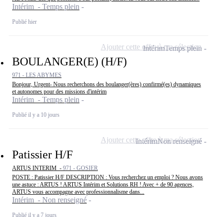
Intérim - Temps plein
Publié hier
Ajouter cette offre à ma sélection
Intérim
Temps plein
BOULANGER(E) (H/F)
971 - LES ABYMES
Bonjour, Urgent- Nous recherchons des boulanger(ères) confirmé(es) dynamiques
et autonomes pour des missions d'intérim
Intérim - Temps plein
Publié il y a 10 jours
Ajouter cette offre à ma sélection
Intérim
Non renseigné
Patissier H/F
ARTUS INTERIM -
971 - GOSIER
POSTE : Patissier H/F DESCRIPTION : Vous recherchez un emploi ? Nous avons
une astuce : ARTUS ! ARTUS Intérim et Solutions RH ! Avec + de 90 agences,
ARTUS vous accompagne avec professionnalisme dans...
Intérim - Non renseigné
Publié il y a 7 jours