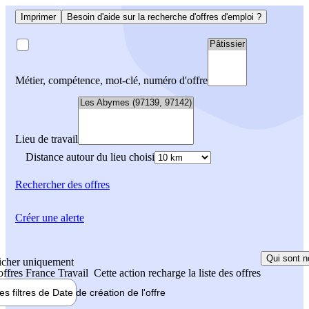
Imprimer
Besoin d'aide sur la recherche d'offres d'emploi ?
Métier, compétence, mot-clé, numéro d'offre
Lieu de travail
Distance autour du lieu choisi
Rechercher
des offres
Créer une alerte
Qui sont n
icher uniquement
 offres France Travail
Cette action recharge la liste des offres
les filtres de
Date de création
de l'offre