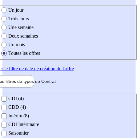
e création de l'offre
Un jour
Trois jours
Une semaine
Deux semaines
Un mois
Toutes les offres
er
le filtre de date de création de l'offre
les filtres de types de
Contrat
de contrat
CDI (4)
CDD (4)
Intérim (8)
CDI Intérimaire
Saisonnier