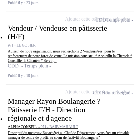
Publié il y a 23 jours
Ajouter cette offre à ma sélection
CDD
Temps plein
Vendeur / Vendeuse en pâtisserie
(H/F)
971 - LE GOSIER
Au sein de notre organisation, nous recherchons 2 Vendeurs/ses, pour le
renforcement de notre force de vente. La mission consiste : * Accueillir la Clientèle *
Conseiller la Clientèle * Servir,...
CDD - Temps plein
Publié il y a 10 jours
Ajouter cette offre à ma sélection
CDI
Non renseigné
Manager Rayon Boulangerie ?
Pâtisserie F/H - Direction
régionale et d'agence
ALPHACONSEIL -
971 - BAIE-MAHAULT
Descriptif du poste:\n\nRattaché(e) au Chef de Département, vous êtes un véritable
manager de centre de profit, au coeur de l'activité Boulangerie?