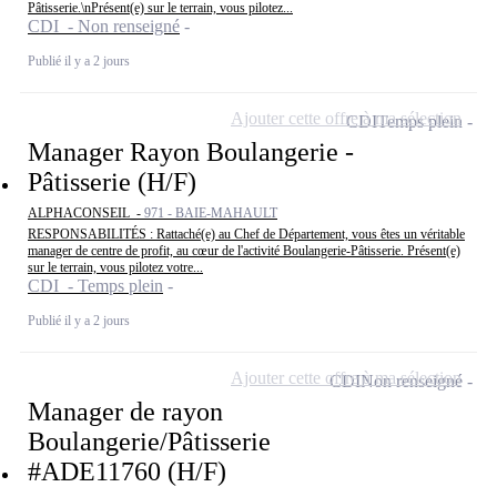
Pâtisserie.\nPrésent(e) sur le terrain, vous pilotez...
CDI - Non renseigné
Publié il y a 2 jours
Ajouter cette offre à ma sélection
CDI
Temps plein
Manager Rayon Boulangerie -
Pâtisserie (H/F)
ALPHACONSEIL -
971 - BAIE-MAHAULT
RESPONSABILITÉS : Rattaché(e) au Chef de Département, vous êtes un véritable
manager de centre de profit, au cœur de l'activité Boulangerie-Pâtisserie. Présent(e)
sur le terrain, vous pilotez votre...
CDI - Temps plein
Publié il y a 2 jours
Ajouter cette offre à ma sélection
CDI
Non renseigné
Manager de rayon
Boulangerie/Pâtisserie
#ADE11760 (H/F)