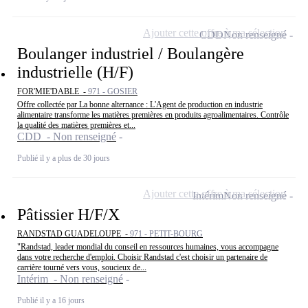
Ajouter cette offre à ma sélection
CDD
Non renseigné
Boulanger industriel / Boulangère
industrielle (H/F)
FOR'MIE'DABLE -
971 - GOSIER
Offre collectée par La bonne alternance : L'Agent de production en industrie
alimentaire transforme les matières premières en produits agroalimentaires. Contrôle
la qualité des matières premières et...
CDD - Non renseigné
Publié il y a plus de 30 jours
Ajouter cette offre à ma sélection
Intérim
Non renseigné
Pâtissier H/F/X
RANDSTAD GUADELOUPE -
971 - PETIT-BOURG
"Randstad, leader mondial du conseil en ressources humaines, vous accompagne
dans votre recherche d'emploi. Choisir Randstad c'est choisir un partenaire de
carrière tourné vers vous, soucieux de...
Intérim - Non renseigné
Publié il y a 16 jours