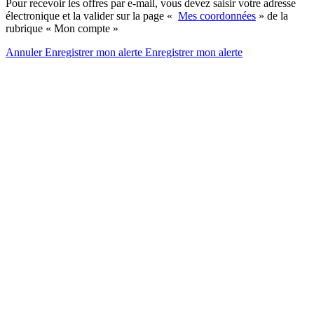
Pour recevoir les offres par e-mail, vous devez saisir votre adresse
électronique et la valider sur la page «
Mes coordonnées
» de la
rubrique « Mon compte »
Annuler
Enregistrer mon alerte
Enregistrer
mon alerte