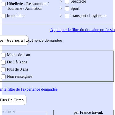
Spectacle
Hôtellerie - Restauration /
Tourisme / Animation
Sport
Immobilier
Transport / Logistique
Appliquer
le filtre du domaine professi
es filtres liés à l'
Expérience
demandée
ience demandée
Moins de 1 an
De 1 à 3 ans
Plus de 3 ans
Non renseignée
er
le filtre de l'expérience demandée
Plus De
Filtres
IFICATION
par France travail,