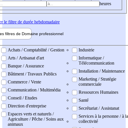
heures
er
le filtre de durée hebdomadaire
les filtres de
Domaine pro
fessionnel
ne professionel
Achats / Comptabilité / Gestion
Industrie
Arts / Artisanat d'art
Informatique /
Télécommunication
Banque / Assurance
Installation / Maintenance
Bâtiment / Travaux Publics
Marketing / Stratégie
Commerce / Vente
commerciale
Communication / Multimédia
Ressources Humaines
Conseil / Etudes
Santé
Direction d'entreprise
Secrétariat / Assistanat
Espaces verts et naturels /
Services à la personne / à l
Agriculture / Pêche / Soins aux
collectivité
animaux