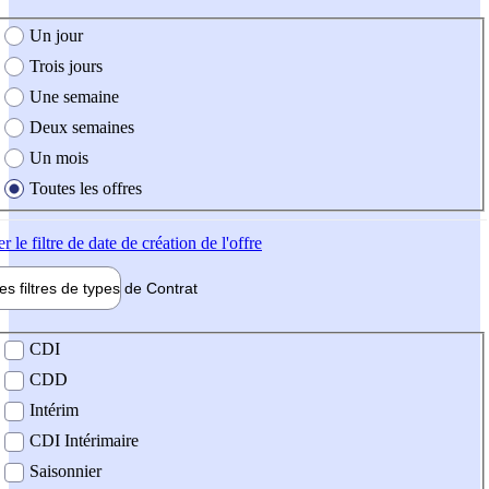
e création de l'offre
Un jour
Trois jours
Une semaine
Deux semaines
Un mois
Toutes les offres
er
le filtre de date de création de l'offre
les filtres de types de
Contrat
de contrat
CDI
CDD
Intérim
CDI Intérimaire
Saisonnier