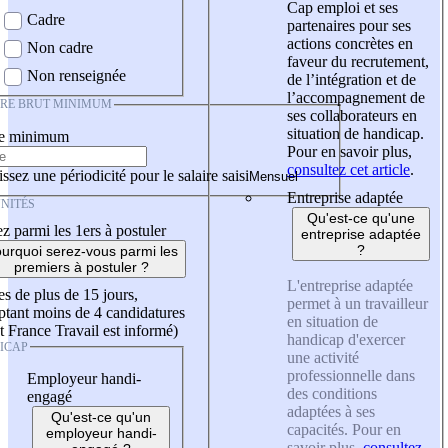
Cap emploi et ses
Cadre
partenaires pour ses
actions concrètes en
Non cadre
faveur du recrutement,
Non renseignée
de l’intégration et de
l’accompagnement de
IRE BRUT MINIMUM
ses collaborateurs en
situation de handicap.
re minimum
Pour en savoir plus,
consultez cet article
.
ssez une périodicité pour le salaire saisi
Entreprise adaptée
NITÉS
Qu'est-ce qu'une
z parmi les 1ers à postuler
entreprise adaptée
?
urquoi serez-vous parmi les
premiers à postuler ?
L'entreprise adaptée
es de plus de 15 jours,
permet à un travailleur
tant moins de 4 candidatures
en situation de
t France Travail est informé)
handicap d'exercer
ICAP
une activité
professionnelle dans
Employeur handi-
des conditions
engagé
adaptées à ses
Qu'est-ce qu'un
capacités. Pour en
employeur handi-
savoir plus,
consultez