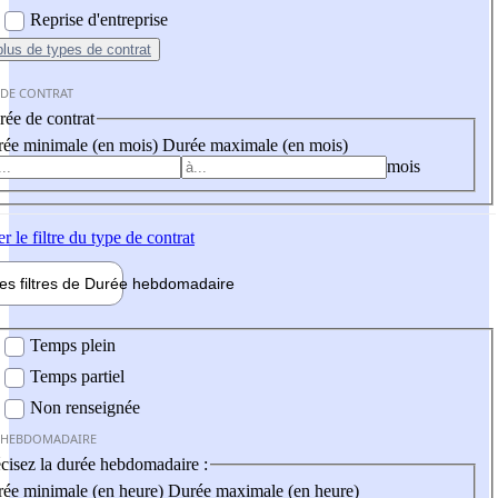
Reprise d'entreprise
plus
de types de contrat
 DE CONTRAT
ée de contrat
ée minimale (en mois)
Durée maximale (en mois)
mois
er
le filtre du type de contrat
les filtres de
Durée hebdo
madaire
 hebdomadaire
Temps plein
Temps partiel
Non renseignée
 HEBDOMADAIRE
cisez la durée hebdomadaire :
ée minimale (en heure)
Durée maximale (en heure)