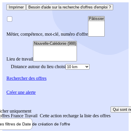
Imprimer
Besoin d'aide sur la recherche d'offres d'emploi ?
Métier, compétence, mot-clé, numéro d'offre
Lieu de travail
Distance autour du lieu choisi
Rechercher
des offres
Créer une alerte
Qui sont n
icher uniquement
 offres France Travail
Cette action recharge la liste des offres
les filtres de
Date de création
de l'offre