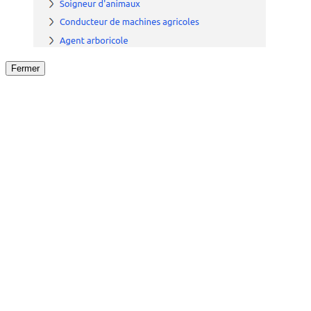
Fermer
Fermer
le détail de l'offre
/
Offre
sur
Offre précéden