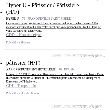
Hyper U - Pâtissier / Pâtissière
(H/F)
HYPER U -
76 - FRANQUEVILLE-SAINT-PIERRE
Ce que nous vous proposons ? Plus qu’une formation, un métier d’avenir ! Vos
créations expriment tout autant votre talent que votre personnalité. Tout au long de
votre parcours, un tuteur vous...
CDD - Non renseigné
Publié il y a 29 jours
Ajouter cette offre à ma sélection
CDI
Temps plein
pâtissier (H/F)
AARH RECRUTEMENT HÔTELLERIE -
76 - ROUEN
Entreprise AARH Recrutement Hôtellerie est un cabinet de recrutement basé à Paris.
Intervenant sur toute la France et l’international pour la recherche de Managers et
Directeurs de l’hôtellerie...
CDI - Temps plein
Publié il y a plus de 30 jours
Ajouter cette offre à ma sélection
CDI
Temps plein