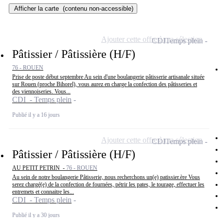
Afficher la carte
(contenu non-accessible)
Ajouter cette offre à ma sélection
CDI
Temps plein
Pâtissier / Pâtissière (H/F)
76 - ROUEN
Prise de poste début septembre Au sein d'une boulangerie pâtisserie artisanale située
sur Rouen (proche Bihorel), vous aurez en charge la confection des pâtisseries et
des viennoiseries. Vous...
CDI - Temps plein
Publié il y a 16 jours
Ajouter cette offre à ma sélection
CDI
Temps plein
Pâtissier / Pâtissière (H/F)
AU PETIT PETRIN -
76 - ROUEN
Au sein de notre boulangerie Pâtisserie, nous recherchons un(e) patissier.ère Vous
serez chargé(e) de la confection de fournées, pétrir les pates, le tourage, effectuer les
entremets et connaitre les...
CDI - Temps plein
Publié il y a 30 jours