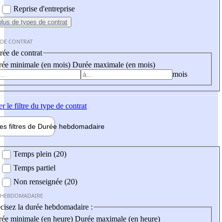
Reprise d'entreprise
plus
de types de contrat
 DE CONTRAT
ée de contrat
ée minimale (en mois)
Durée maximale (en mois)
mois
er
le filtre du type de contrat
les filtres de
Durée hebdo
madaire
 hebdomadaire
Temps plein (20)
Temps partiel
Non renseignée (20)
 HEBDOMADAIRE
cisez la durée hebdomadaire :
ée minimale (en heure)
Durée maximale (en heure)