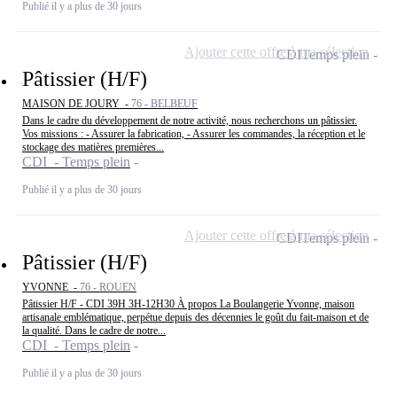
Publié il y a plus de 30 jours
Ajouter cette offre à ma sélection
CDI
Temps plein
Pâtissier (H/F)
MAISON DE JOURY -
76 - BELBEUF
Dans le cadre du développement de notre activité, nous recherchons un pâtissier.
Vos missions : - Assurer la fabrication, - Assurer les commandes, la réception et le
stockage des matières premières...
CDI - Temps plein
Publié il y a plus de 30 jours
Ajouter cette offre à ma sélection
CDI
Temps plein
Pâtissier (H/F)
YVONNE -
76 - ROUEN
Pâtissier H/F - CDI 39H 3H-12H30 À propos La Boulangerie Yvonne, maison
artisanale emblématique, perpétue depuis des décennies le goût du fait-maison et de
la qualité. Dans le cadre de notre...
CDI - Temps plein
Publié il y a plus de 30 jours