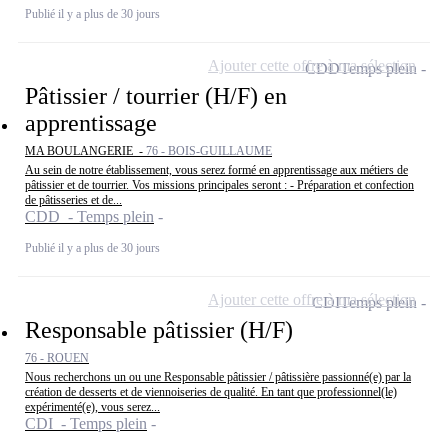
Publié il y a plus de 30 jours
Ajouter cette offre à ma sélection
CDD
Temps plein
Pâtissier / tourrier (H/F) en
apprentissage
MA BOULANGERIE -
76 - BOIS-GUILLAUME
Au sein de notre établissement, vous serez formé en apprentissage aux métiers de
pâtissier et de tourrier. Vos missions principales seront : - Préparation et confection
de pâtisseries et de...
CDD - Temps plein
Publié il y a plus de 30 jours
Ajouter cette offre à ma sélection
CDI
Temps plein
Responsable pâtissier (H/F)
76 - ROUEN
Nous recherchons un ou une Responsable pâtissier / pâtissière passionné(e) par la
création de desserts et de viennoiseries de qualité. En tant que professionnel(le)
expérimenté(e), vous serez...
CDI - Temps plein