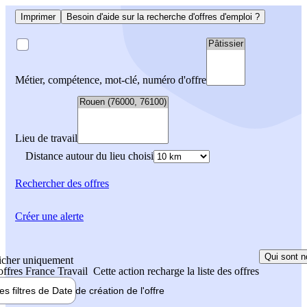
Imprimer
Besoin d'aide sur la recherche d'offres d'emploi ?
Métier, compétence, mot-clé, numéro d'offre
Lieu de travail
Distance autour du lieu choisi
Rechercher
des offres
Créer une alerte
Qui sont n
icher uniquement
 offres France Travail
Cette action recharge la liste des offres
les filtres de
Date de création
de l'offre