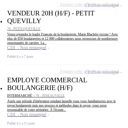
Ajouter cette offre à ma sélection
CDI
Non renseigné
VENDEUR 20H (H/F) - PETIT
QUEVILLY
76 - PETIT-QUEVILLY
Venez rejoindre le leader Français de la boulangerie. Marie Blachère recrute ! Avec
plus de 850 boulangeries et 12 000 collaborateurs nous proposons de nombreuses
opportunités de carrière. La...
CDI - Non renseigné
Publié il y a 7 jours
Ajouter cette offre à ma sélection
CDI
Non renseigné
EMPLOYE COMMERCIAL
BOULANGERIE (H/F)
INTERMARCHÉ -
76 - ISNEAUVILLE
Après une période d'intégration pendant laquelle vous vous familiariserez avec le
rayon boulangerie puis nos process et méthodes dans le rayon, vous serez
responsable de votre périmètre. À l'écoute...
CDI - Non renseigné
Publié il y a 15 jours