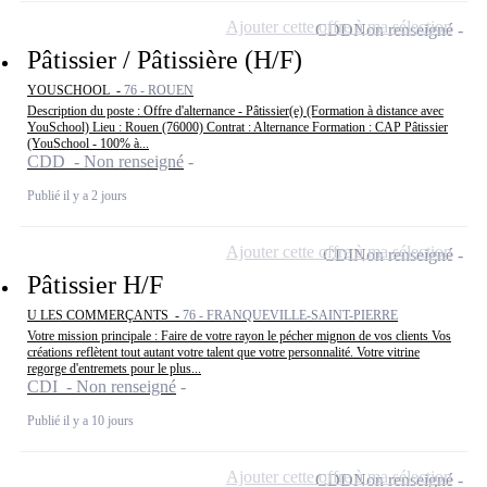
Ajouter cette offre à ma sélection
CDD
Non renseigné
Pâtissier / Pâtissière (H/F)
YOUSCHOOL -
76 - ROUEN
Description du poste : Offre d'alternance - Pâtissier(e) (Formation à distance avec
YouSchool) Lieu : Rouen (76000) Contrat : Alternance Formation : CAP Pâtissier
(YouSchool - 100% à...
CDD - Non renseigné
Publié il y a 2 jours
Ajouter cette offre à ma sélection
CDI
Non renseigné
Pâtissier H/F
U LES COMMERÇANTS -
76 - FRANQUEVILLE-SAINT-PIERRE
Votre mission principale : Faire de votre rayon le pécher mignon de vos clients Vos
créations reflètent tout autant votre talent que votre personnalité. Votre vitrine
regorge d'entremets pour le plus...
CDI - Non renseigné
Publié il y a 10 jours
Ajouter cette offre à ma sélection
CDD
Non renseigné