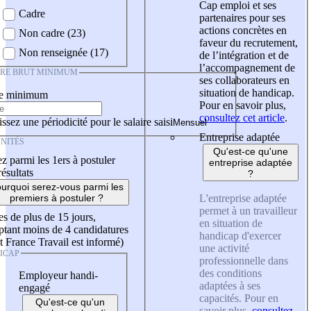
Cap emploi et ses
Cadre
partenaires pour ses
actions concrètes en
Non cadre (23)
faveur du recrutement,
Non renseignée (17)
de l’intégration et de
l’accompagnement de
IRE BRUT MINIMUM
ses collaborateurs en
situation de handicap.
re minimum
Pour en savoir plus,
consultez cet article
.
ssez une périodicité pour le salaire saisi
Entreprise adaptée
NITÉS
Qu'est-ce qu'une
z parmi les 1ers à postuler
entreprise adaptée
résultats
?
urquoi serez-vous parmi les
L'entreprise adaptée
premiers à postuler ?
permet à un travailleur
es de plus de 15 jours,
en situation de
tant moins de 4 candidatures
handicap d'exercer
t France Travail est informé)
une activité
ICAP
professionnelle dans
des conditions
Employeur handi-
adaptées à ses
engagé
capacités. Pour en
Qu'est-ce qu'un
savoir plus,
consultez