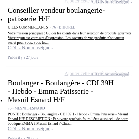
Ajouter cette offre à ma sélection
CDI
Non renseigné
Conseiller vendeur boulangerie-
patisserie H/F
U LES COMMERÇANTS -
76 - BIHOREL
Votre mission principale : Guider les clients dans leur sélection de produits gourmets
Votre rayon est votre aire d'expression. Les saveurs de vos produits n'ont aucun
secret pour vous, vous les...
CDI - Non renseigné
Publié il y a 27 jours
Ajouter cette offre à ma sélection
CDI
Non renseigné
Boulanger - Boulangère - CDI 39H
- Hebdo - Emma Patisserie -
Mesnil Esnard H/F
76 - MESNIL-ESNARD
POSTE : Boulanger - Boulangère - CDI 39H - Hebdo - Emma Patisserie - Mesnil
Esnard H/F DESCRIPTION : Et si votre prochain fournil était aussi celui de notre
boutique EMMA à Mesnil-Esnard ? Chez...
CDI - Non renseigné
Publié il y a 28 jours