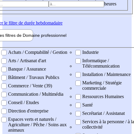
heures
er
le filtre de durée hebdomadaire
les filtres de
Domaine pro
fessionnel
ne professionel
Achats / Comptabilité / Gestion
Industrie
Arts / Artisanat d'art
Informatique /
Télécommunication
Banque / Assurance
Installation / Maintenance
Bâtiment / Travaux Publics
Marketing / Stratégie
Commerce / Vente (39)
commerciale
Communication / Multimédia
Ressources Humaines
Conseil / Etudes
Santé
Direction d'entreprise
Secrétariat / Assistanat
Espaces verts et naturels /
Services à la personne / à l
Agriculture / Pêche / Soins aux
collectivité
animaux