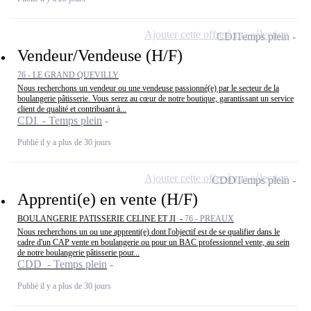
Ajouter cette offre à ma sélection
CDI
Temps plein
Vendeur/Vendeuse (H/F)
76 - LE GRAND QUEVILLY
Nous recherchons un vendeur ou une vendeuse passionné(e) par le secteur de la
boulangerie pâtisserie. Vous serez au cœur de notre boutique, garantissant un service
client de qualité et contribuant à...
CDI - Temps plein
Publié il y a plus de 30 jours
Ajouter cette offre à ma sélection
CDD
Temps plein
Apprenti(e) en vente (H/F)
BOULANGERIE PATISSERIE CELINE ET JI -
76 - PREAUX
Nous recherchons un ou une apprenti(e) dont l'objectif est de se qualifier dans le
cadre d'un CAP vente en boulangerie ou pour un BAC professionnel vente, au sein
de notre boulangerie pâtisserie pour...
CDD - Temps plein
Publié il y a plus de 30 jours