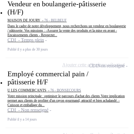
Vendeur en boulangerie-pâtisserie
(H/F)
MAISON DE JOURY -
76 - BELBEUF
Dans le cadre de notre développement, nous recherchons un vendeur en boulangerie
/ pâtisserie. Vos missions : -Assurer la vente des produits et la mise en avant -
Encaissements clients - Respecter...
CDI - Temps plein
Publié il y a plus de 30 jours
Ajouter cette offre à ma sélection
CDI
Non renseigné
Employé commercial pain /
pâtisserie H/F
U LES COMMERÇANTS -
76 - BONSECOURS
Votre mission principale : optimiser le parcours d'achat des clients Votre implication
permet aux clients de profiter d'un rayon gourmand, attractif et bien achalandé. -
Cuisson et emballage du...
CDI - Non renseigné
Publié il y a 14 jours